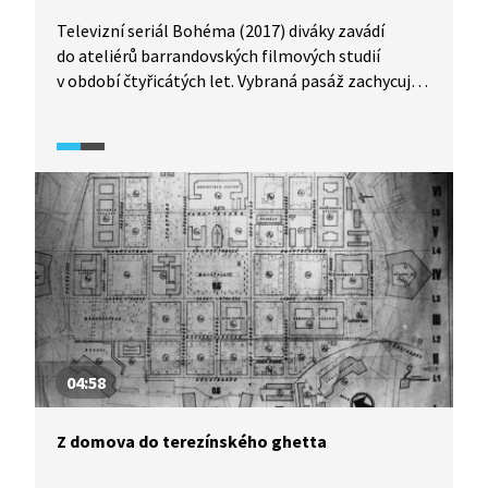
Televizní seriál Bohéma (2017) diváky zavádí
do ateliérů barrandovských filmových studií
v období čtyřicátých let. Vybraná pasáž zachycuje
rostoucí tlak na vyčleňování Židů z veřejného
prostoru a na posilování antisemitismu.
Zprostředkovává diskusi tvůrců filmu Jan Cimbura
(1941) se zástupcem oddělení kulturněpolitických
záležitostí Úřadu říšského protektora Wilhelmem
Söhnelem. Pod tlakem moci vznikne snímek
proslulý jako příklad spolupráce českých filmařů
s nacistickou diktaturou.
04:58
Z domova do terezínského ghetta