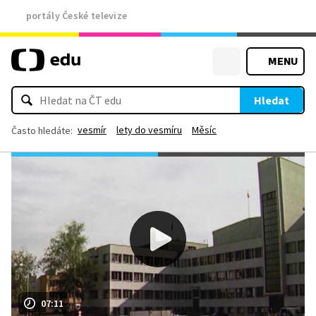
portály České televize
MENU
Hledat
vesmír
lety do vesmíru
Měsíc
Často hledáte:
07:11