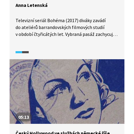
Anna Letenská
Televizní seriál Bohéma (2017) diváky zavádí
do ateliérů barrandovských filmových studií
v období čtyřicátých let. Vybraná pasáž zachycuje
herečku Annu Letenskou na gestapu a její
rozhovor s manželkou herce Zdeňka Štěpánka.
Seriál je fikce.
05:13
Český Hollywood ve službách německé říše