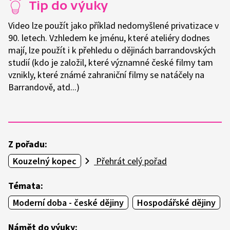
Tip do výuky
Video lze použít jako příklad nedomyšlené privatizace v
90. letech. Vzhledem ke jménu, které ateliéry dodnes
mají, lze použít i k přehledu o dějinách barrandovských
studií (kdo je založil, které významné české filmy tam
vznikly, které známé zahraniční filmy se natáčely na
Barrandově, atd...)
Z pořadu:
Kouzelný kopec
Přehrát celý pořad
Témata:
Moderní doba - české dějiny
Hospodářské dějiny
Námět do výuky: