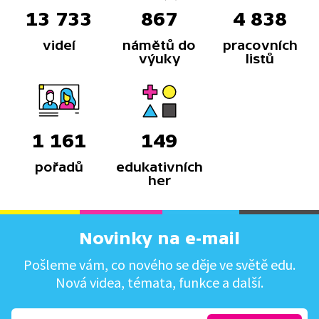
13 733
867
4 838
videí
námětů do
pracovních
výuky
listů
1 161
149
pořadů
edukativních
her
Novinky na e-mail
Pošleme vám, co nového se děje ve světě edu.
Nová videa, témata, funkce a další.