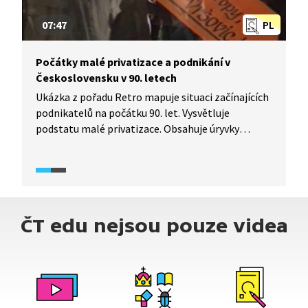
07:47
PL
Počátky malé privatizace a podnikání v
Československu v 90. letech
Ukázka z pořadu Retro mapuje situaci začínajících
podnikatelů na počátku 90. let. Vysvětluje
podstatu malé privatizace. Obsahuje úryvky
z dobových reportáží a rozhovory s úspěšnými
i neúspěšnými podnikateli 90. let, například
s Miroslavem Švarcem, „průkopníkem" tzv.
švarcsystému.
ČT edu nejsou pouze videa