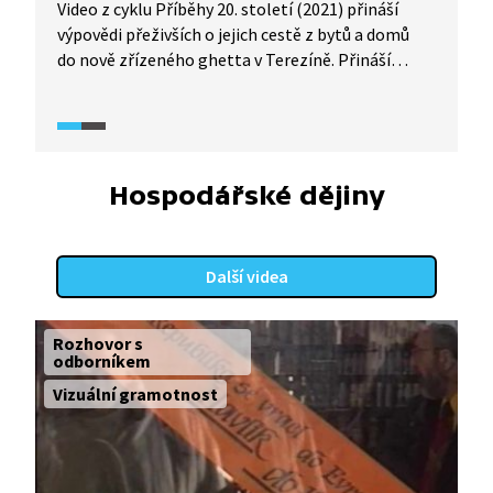
Video z cyklu Příběhy 20. století (2021) přináší
výpovědi přeživších o jejich cestě z bytů a domů
do nově zřízeného ghetta v Terezíně. Přináší
informace o budování ghetta, jak probíhaly
transporty, kudy vedla cesta do Terezína. A jaké
podmínky tam internované čekaly?
Hospodářské dějiny
Další videa
Rozhovor s
odborníkem
Vizuální gramotnost