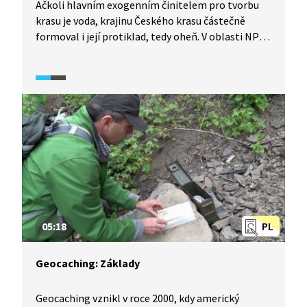
Ačkoli hlavním exogenním činitelem pro tvorbu
krasu je voda, krajinu Českého krasu částečně
formoval i její protiklad, tedy oheň. V oblasti NPR
Karlštejn, například na vrchu Doutnáč, najdeme
jediný zdroj přirozeného otevřeného ohně u nás.
Ve zdejší krajině jsou tato unikátní místa snadno
rozpoznatelná, namísto hustého lesního porostu
je pokrývají lesostepi.
05:18
PL
Geocaching: Základy
Geocaching vznikl v roce 2000, kdy americký