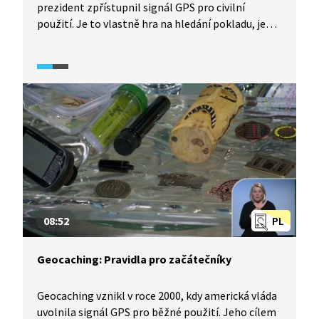
prezident zpřístupnil signál GPS pro civilní
použití. Je to vlastně hra na hledání pokladu, jen
vás k němu místo mapy vede GPSka. Schránky
s poklady mohou být ukryty v pařezech stromů,
zdech, skalních dutinách nebo třeba ve falešném
kameni. Ve schránce najdete malý zápisník, tzv.
logbook. Do něj se geocacher zapíše na důkaz
toho, že ji skutečně objevil. Kromě drobných
předmětů mohou být ve schránce putovní
předměty, tzv. travelbugy, které mohou cestovat
po celém světě. Smyslem geocachingu je zábava,
radost z pohybu i poznání nových věcí.
08:52
PL
Geocaching: Pravidla pro začátečníky
Geocaching vznikl v roce 2000, kdy americká vláda
uvolnila signál GPS pro běžné použití. Jeho cílem