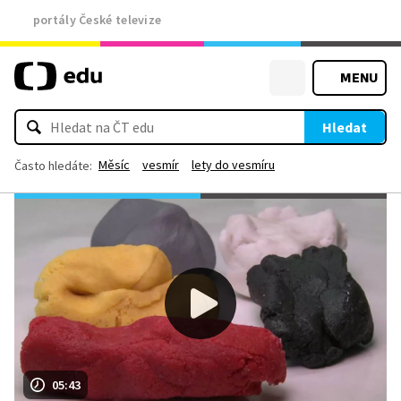
portály České televize
MENU
Hledat
Měsíc
vesmír
lety do vesmíru
Často hledáte:
05:43