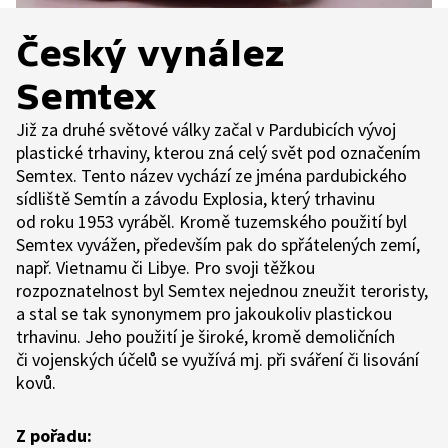
Český vynález
Semtex
Již za druhé světové války začal v Pardubicích vývoj
plastické trhaviny, kterou zná celý svět pod označením
Semtex. Tento název vychází ze jména pardubického
sídliště Semtín a závodu Explosia, který trhavinu
od roku 1953 vyráběl. Kromě tuzemského použití byl
Semtex vyvážen, především pak do spřátelených zemí,
např. Vietnamu či Libye. Pro svoji těžkou
rozpoznatelnost byl Semtex nejednou zneužit teroristy,
a stal se tak synonymem pro jakoukoliv plastickou
trhavinu. Jeho použití je široké, kromě demoličních
či vojenských účelů se využívá mj. při sváření či lisování
kovů.
Z pořadu: