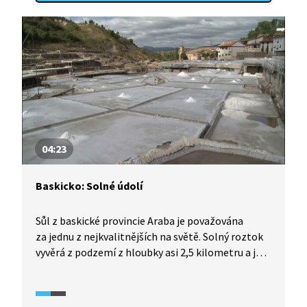
04:23
Baskicko: Solné údolí
Sůl z baskické provincie Araba je považována
za jednu z nejkvalitnějších na světě. Solný roztok
vyvěrá z podzemí z hloubky asi 2,5 kilometru a je
pozůstatkem bývalého moře. Důmyslný systém
kanálků rozvádí solný roztok do mělkých bazénů,
kde se voda odpařuje a zůstává sůl. Následné