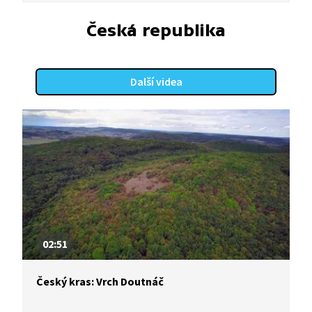
zpracování je prováděno bez použití průmyslových
čisticích látek, proto je sůl bohatá na minerály
Česká republika
a stopové prvky.
Další videa
02:51
Český kras: Vrch Doutnáč