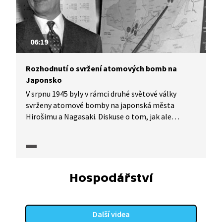
06:19
Rozhodnutí o svržení atomových bomb na
Japonsko
V srpnu 1945 byly v rámci druhé světové války
svrženy atomové bomby na japonská města
Hirošimu a Nagasaki. Diskuse o tom, jak ale
s atomovými bombami naložit, nebyly vůbec
jednoznačné a názory na použití zbraní se lišily.
V ukázce z pořadu Úsvit atomového věku (2025)
diskutuje historik o tom, které varianty připadaly
v úvahu a zda si američtí politici vůbec
Hospodářství
uvědomovali, s jakou zbraní operují.
Další videa