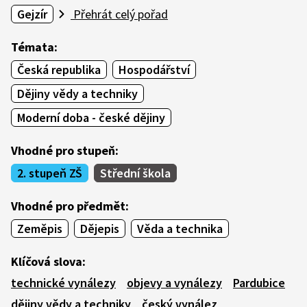
Gejzír
Přehrát celý pořad
Témata:
Česká republika
Hospodářství
Dějiny vědy a techniky
Moderní doba - české dějiny
Vhodné pro stupeň:
2. stupeň ZŠ
Střední škola
Vhodné pro předmět:
Zeměpis
Dějepis
Věda a technika
Klíčová slova:
technické vynálezy
objevy a vynálezy
Pardubice
dějiny vědy a techniky
český vynález