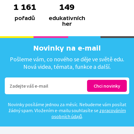
1 161
149
pořadů
edukativních
her
Novinky na e-mail
Pošleme vám, co nového se děje ve světě edu.
Nová videa, témata, funkce a další.
Novinky posíláme jednou za měsíc. Nebudeme vám posílat
žádný spam. Vložením e-mailu souhlasíte se
zpracováním
osobních údajů
.