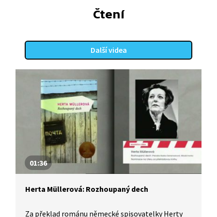
Čtení
Další videa
01:36
Herta Müllerová: Rozhoupaný dech
Za překlad románu německé spisovatelky Herty