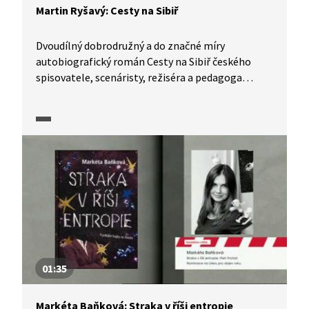
Martin Ryšavý: Cesty na Sibiř
Dvoudílný dobrodružný a do značné míry
autobiografický román Cesty na Sibiř českého
spisovatele, scenáristy, režiséra a pedagoga
Martina Ryšavého byl roku 2009 nominován
na cenu Magnesia Litera za prózu. V ukázce nám
autor vysvětlí, co ho na Sibiři lákalo.
01:35
Markéta Baňková: Straka v říši entropie