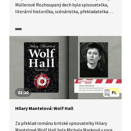
Müllerové Rozhoupaný dech byla spisovatelka,
literární historička, scénáristka, překladatelka
německých děl a dramaturgyně Radka
Denemarková v roce 2011 nominována na literární
ocenění Magnesia Litera. O čem autorčin román
vypráví, prozradí herečka Aňa Geislerová.
01:30
PL
Hilary Mantelová: Wolf Hall
Za překlad románu britské spisovatelky Hilary
Mantelové Wolf Hall byla Michala Marková v roce