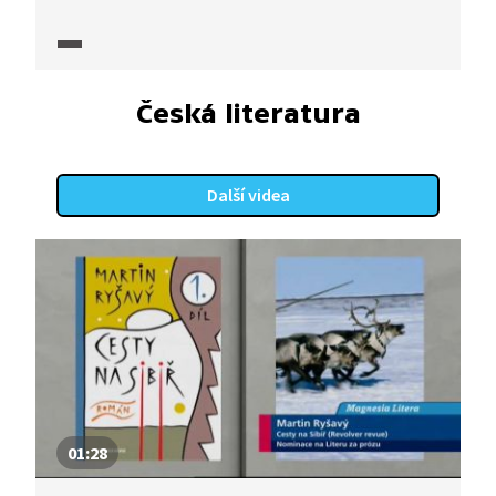
čtenářů. Děj knihy nám přiblíží herečka Aňa
Geislerová. Autorka nám osvětlí, co je na knize
autobiografické a které roviny jsou fikce.
Česká literatura
Další videa
01:28