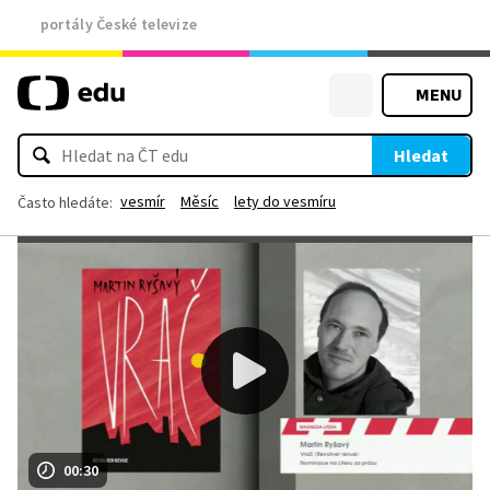
portály České televize
MENU
Hledat
vesmír
Měsíc
lety do vesmíru
Často hledáte:
00:30