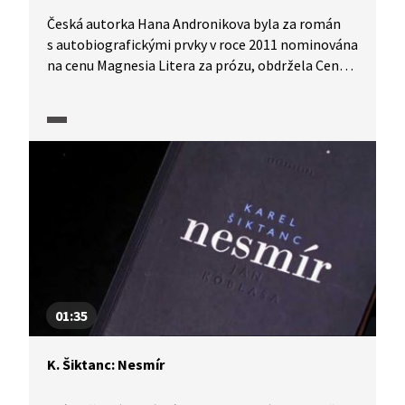
Česká autorka Hana Andronikova byla za román
s autobiografickými prvky v roce 2011 nominována
na cenu Magnesia Litera za prózu, obdržela Cenu
čtenářů. Děj knihy nám přiblíží herečka Aňa
Geislerová. Autorka nám osvětlí, co je na knize
autobiografické a které roviny jsou fikce.
01:35
K. Šiktanc: Nesmír