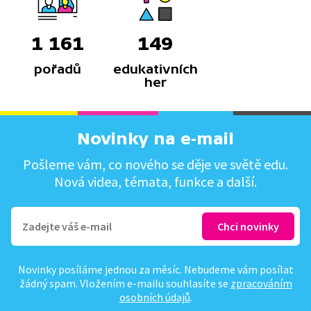
1 161
149
pořadů
edukativních
her
Novinky na e-mail
Pošleme vám, co nového se děje ve světě edu.
Nová videa, témata, funkce a další.
Novinky posíláme jednou za měsíc. Nebudeme vám posílat
žádný spam. Vložením e-mailu souhlasíte se
zpracováním
osobních údajů
.