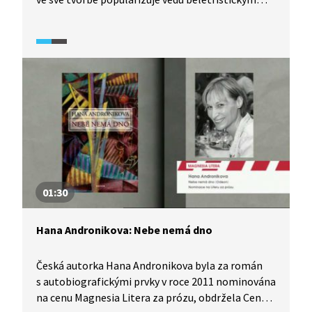
způsobem a inspiruje se fyzikálními zákony,
získala v roce 2011 nominaci na ocenění Magnesia
Litera za objev roku. Pomocí bajek lze úspěšně
pochopit i složité fyzikální zákony. Jak? To nám
poví herečka Aňa Geislerová. Autorka nám přečte
ukázku a vysvětlí nám, proč knížku vlastně začala
psát.
01:30
Hana Andronikova: Nebe nemá dno
Česká autorka Hana Andronikova byla za román
s autobiografickými prvky v roce 2011 nominována
na cenu Magnesia Litera za prózu, obdržela Cenu