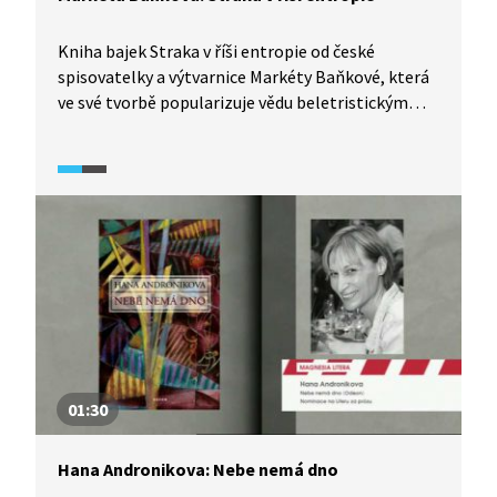
Kniha bajek Straka v říši entropie od české
spisovatelky a výtvarnice Markéty Baňkové, která
ve své tvorbě popularizuje vědu beletristickým
způsobem a inspiruje se fyzikálními zákony,
získala v roce 2011 nominaci na ocenění Magnesia
Litera za objev roku. Pomocí bajek lze úspěšně
pochopit i složité fyzikální zákony. Jak? To nám
poví herečka Aňa Geislerová. Autorka nám přečte
ukázku a vysvětlí nám, proč knížku vlastně začala
psát.
01:30
Hana Andronikova: Nebe nemá dno