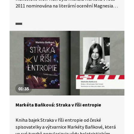
2011 nominována na literární ocenění Magnesia
Litera. Britská spisovatelka se zaměřila
na legendární postavu anglické historie Thomase
Cromwella, muže z neurozených poměrů, jehož
vliv dosáhl ve své době neuvěřitelné síly. O tom,
s čím se musel vypořádat český překlad knihy, nám
poví herečka Aňa Geislerová i sama překladatelka.
Co ji na této práci nejvíc bavilo?
01:35
Markéta Baňková: Straka v říši entropie
Kniha bajek Straka v říši entropie od české
spisovatelky a výtvarnice Markéty Baňkové, která
ve své tvorbě popularizuje vědu beletristickým