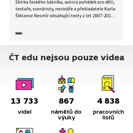
Sbírka českého básníka, autora pohádek pro děti,
textaře, scenáristy, novináře a překladatele Karla
Šiktance Nesmír obsahující texty z let 2007-2010
byla roku 2011 nominována na ocenění Magnesia
Litera v kategorii Poezie.
ČT edu nejsou pouze videa
13 733
867
4 838
videí
námětů do
pracovních
výuky
listů