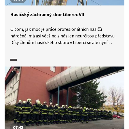
Hasičský záchranný sbor Liberec VII
O tom, jak moc je práce profesionálních hasičů
náročná, má asi většina z nás jen neurčitou představu.
Díky členům hasičského sboru v Liberci se ale nyní
můžeme s tímto zaměstnáním seznámit podrobněji
a jedinečné kamerové záběry nám umožní zhlédnout
i konkrétní zásahy. Hasiči potřebují mít vynikající
fyzickou kondici, a proto se často věnují i ve svém
volném čase nejrůznějším sportům, někdy
i na vrcholové úrovni. Jan Pipiš například sbírá úspěchy
v mezinárodní soutěži zvané hasičský pětiboj neboli
Firefighter Combat Challenge.
07:43