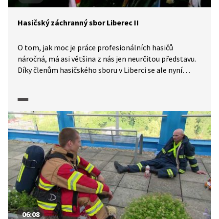
Hasičský záchranný sbor Liberec II
O tom, jak moc je práce profesionálních hasičů
náročná, má asi většina z nás jen neurčitou představu.
Díky členům hasičského sboru v Liberci se ale nyní
můžeme s tímto zaměstnáním seznámit podrobněji
a jedinečné kamerové záběry nám umožní zhlédnout
i konkrétní zásahy. Jan Semerádt poukáže na některá
úskalí hasičského povolání, nováčci ve sboru složí
slavnostní slib a tisková mluvčí přiblíží, že ani její
pracovní pozice není jednoduchá. S kamerou se
podíváme, jak vypadá vyproštění zraněných
z automobilu při dopravní nehodě.
06:08