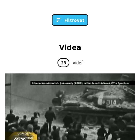
Filtrovat
Videa
28
videí
01:20