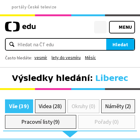
portály České televize
MENU
Hledat
vesmír
lety do vesmíru
Měsíc
Často hledáte:
Výsledky hledání:
Liberec
Vše (39)
Videa (28)
Okruhy (0)
Náměty (2)
Pracovní listy (9)
Pořady (0)