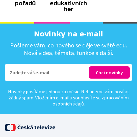
pořadů
edukativních
her
Novinky na e-mail
Pošleme vám, co nového se děje ve světě edu.
Nová videa, témata, funkce a další.
Novinky posíláme jednou za měsíc. Nebudeme vám posílat
žádný spam. Vložením e-mailu souhlasíte se
zpracováním
osobních údajů
.