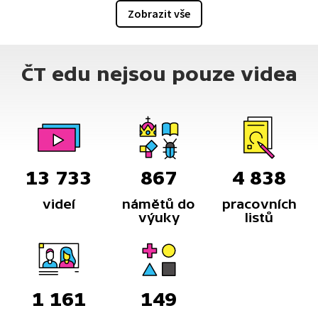
Zobrazit vše
ČT edu nejsou pouze videa
13 733
867
4 838
videí
námětů do
pracovních
výuky
listů
1 161
149