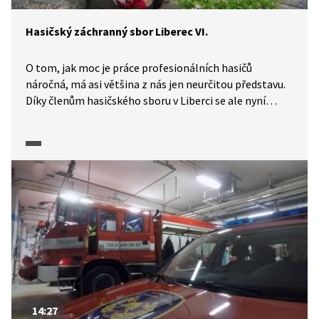
Hasičský záchranný sbor Liberec VI.
O tom, jak moc je práce profesionálních hasičů
náročná, má asi většina z nás jen neurčitou představu.
Díky členům hasičského sboru v Liberci se ale nyní
můžeme s tímto zaměstnáním seznámit podrobněji
a jedinečné kamerové záběry nám umožní zhlédnout
i konkrétní zásahy. Video pořízené u autonehody
ukazuje, že kromě zranění se jedná také o velký nápor
na psychiku pro všechny zúčastněné. Psychická
odolnost je pro hasiče nutností, protože stresové
situace zažívají často. Mnohým k odreagování pomáhá
sport, ostatně fyzická příprava je i součástí povolání.
14:27