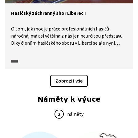
Hasičský záchranný sbor Liberec I
O tom, jak moc je práce profesionálních hasičů
náročná, má asi většina z nás jen neurčitou představu.
Díky členům hasičského sboru v Liberci se ale nyní
můžeme s tímto zaměstnáním seznámit podrobněji
a jedinečné kamerové záběry nám umožní zhlédnout
i konkrétní zásahy. Radek Musil a jeho manželka
poodkryjí, že nebezpečná práce hasiče je obtížná nejen
po fyzické, ale i psychické stránce, a vyžaduje podporu
Zobrazit vše
ze strany celé rodiny. Nepříjemné jsou také noční
služby. A zblízka se podíváme na nejtypičtější
Náměty k výuce
záchrannou akci – hašení požáru.
2
náměty