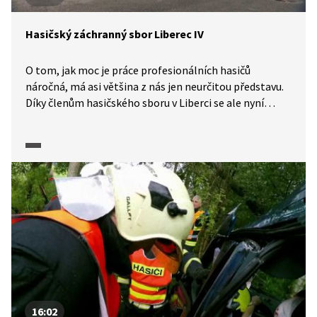
Hasičský záchranný sbor Liberec IV
O tom, jak moc je práce profesionálních hasičů
náročná, má asi většina z nás jen neurčitou představu.
Díky členům hasičského sboru v Liberci se ale nyní
můžeme s tímto zaměstnáním seznámit podrobněji
a jedinečné kamerové záběry nám umožní zhlédnout
i konkrétní zásahy. Jan Kučera se dočkal a nastupuje
do základního výcvikového kurzu, aby se mohl stát
právoplatným hasičem. Nová tisková mluvčí se
seznamuje s kompletní hasičskou výstrojí, především
s vybavením hasičského auta.
16:02