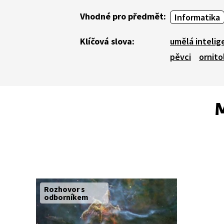
Vhodné pro předmět:
Informatika
Klíčová slova:
umělá intelig
pěvci
ornito
M
Rozhovor s
odborníkem