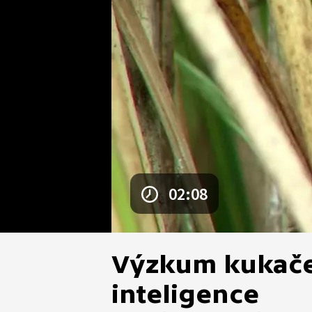
02:08
Výzkum kukače
inteligence