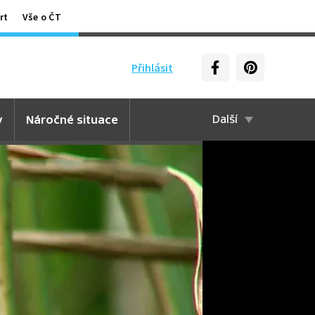
rt
Vše o ČT
Přihlásit
y
Náročné situace
Další