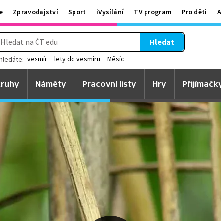
e
Zpravodajství
Sport
iVysílání
TV program
Pro děti
A
Hledat
vesmír
lety do vesmíru
Měsíc
hledáte:
ruhy
Náměty
Pracovní listy
Hry
Přijímačk