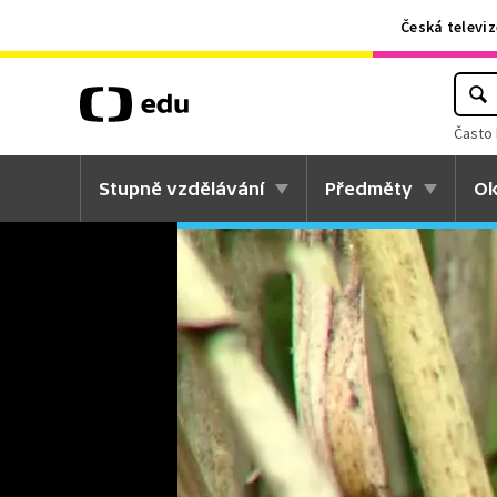
Česká televiz
Často 
Stupně vzdělávání
Předměty
Ok