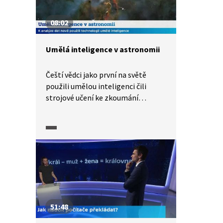
08:02
Umělá inteligence v astronomii
Čeští vědci jako první na světě
použili umělou inteligenci čili
strojové učení ke zkoumání
vesmíru. Analýzou 4 milionů
vesmírných spekter objevili
bezmála tisíc nových objektů.
Jedná se o velký pokrok v oblasti
spektroskopie. O nové převratné
technologii hovoří Petr Škoda
z Astronomického ústavu
Akademie věd.
51:48