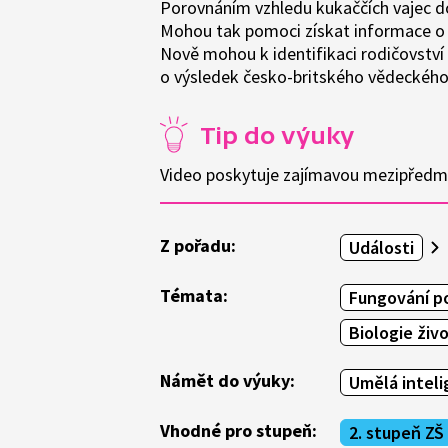
Porovnáním vzhledu kukaččích vajec dov
Mohou tak pomoci získat informace o h
Nově mohou k identifikaci rodičovství 
o výsledek česko-britského vědeckého
Tip do výuky
Video poskytuje zajímavou mezipředm
Z pořadu:
Události
Témata:
Fungování po
Biologie živ
Námět do výuky:
Umělá inteli
Vhodné pro stupeň:
2. stupeň ZŠ