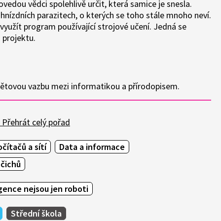
edou vědci spolehlivě určit, která samice je snesla.
nízdních parazitech, o kterých se toho stále mnoho neví.
využít program používající strojové učení. Jedná se
 projektu.
ětovou vazbu mezi informatikou a přírodopisem.
Přehrát celý pořad
čítačů a sítí
Data a informace
očichů
gence nejsou jen roboti
Střední škola