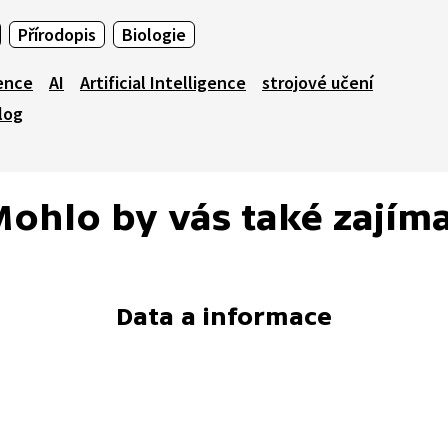
Přírodopis
Biologie
ence
AI
Artificial Intelligence
strojové učení
log
ohlo by vás také zajím
Data a informace