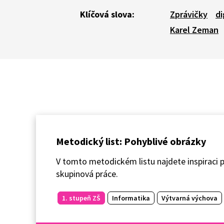
Klíčová slova:
Zprávičky
di
Karel Zeman
Metodický list: Pohyblivé obrázky
V tomto metodickém listu najdete inspiraci p
skupinová práce.
1. stupeň ZŠ
Informatika
Výtvarná výchova