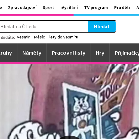
e
Zpravodajství
Sport
iVysílání
TV program
Pro děti
A
Hledat
vesmír
Měsíc
lety do vesmíru
hledáte:
ruhy
Náměty
Pracovní listy
Hry
Přijímačk