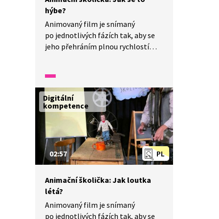
hýbe?
Animovaný film je snímaný
po jednotlivých fázích tak, aby se
jeho přehráním plnou rychlostí
vytvořil dojem plynulého pohybu.
Tomuto způsobu rozpohybování se
říká animace. Pomocí animace
můžeme docílit toho, že se
Digitální
postavičky nebo věci ve filmu
kompetence
hýbají. Jak? Připravte si tužku,
papír, jednoduché předměty,
fotoaparát a vyzkoušejte si, jak se
dělá animovaný film.
02:57
PL
Animační školička: Jak loutka
létá?
Animovaný film je snímaný
po jednotlivých fázích tak, aby se