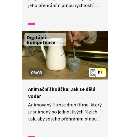
jeho přehráním plnou rychlostí
vytvořil dojem plynulého pohybu.
Tomuto způsobu rozpohybování se
říká animace. Pomocí animace
můžeme docílit toho, aby loutky
Digitální
ve filmu létaly. Jak? Připravte si
kompetence
tužku, papír, jednoduché předměty,
fotoaparát a vyzkoušejte si, jak se
dělá animovaný film.
03:03
PL
Animační školička: Jak se dělá
voda?
Animovaný film je druh filmu, který
je snímaný po jednotlivých fázích
tak, aby se jeho přehráním plnou
rychlostí vytvořil dojem plynulého
pohybu. Tomuto způsobu