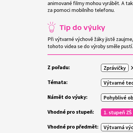
animované filmy mohou vyrábět. A tak
za pomoci mobilního telefonu.
Tip do výuky
Při výtvarné výchově žáky jistě zaujme
tohoto videa se do výroby směle pustí
Z pořadu:
Zprávičky
Témata:
Výtvarné te
Námět do výuky:
Pohyblivé o
Vhodné pro stupeň:
1. stupeň ZŠ
Vhodné pro předmět:
Výtvarná vý