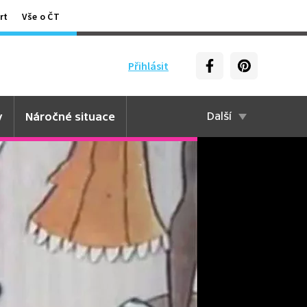
rt
Vše o ČT
Přihlásit
y
Náročné situace
Další