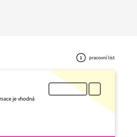
1
pracovní list
imace je vhodná