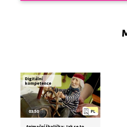
M
Digitální
kompetence
03:50
PL
Animační školička: Jak se to