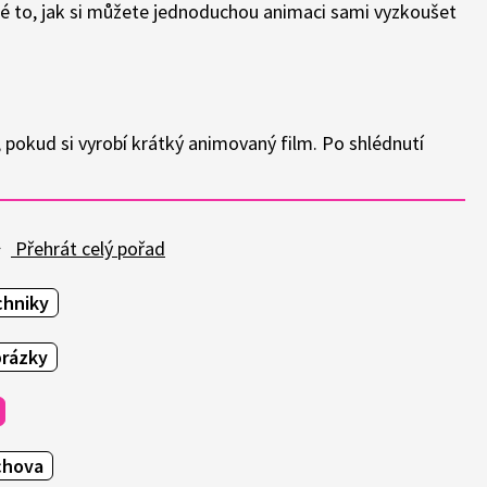
é to, jak si můžete jednoduchou animaci sami vyzkoušet
, pokud si vyrobí krátký animovaný film. Po shlédnutí
.
Přehrát celý pořad
chniky
brázky
chova