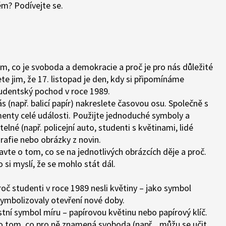
ěm? Podívejte se.
m, co je svoboda a demokracie a proč je pro nás důležité
te jim, že 17. listopad je den, kdy si připomínáme
studentský pochod v roce 1989.
 (např. balicí papír) nakreslete časovou osu. Společně s
enty celé události. Použijte jednoduché symboly a
elné (např. policejní auto, studenti s květinami, lidé
ografie nebo obrázky z novin.
te o tom, co se na jednotlivých obrázcích děje a proč.
 co si myslí, že se mohlo stát dál.
oč studenti v roce 1989 nesli květiny – jako symbol
 symbolizovaly otevření nové doby.
stní symbol míru
– papírovou květinu nebo papírový klíč.
o tom, co pro ně znamená svoboda (např. „můžu se učit,