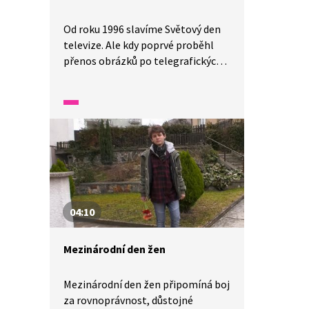
Od roku 1996 slavíme Světový den
televize. Ale kdy poprvé proběhl
přenos obrázků po telegrafických
drátech? Dokážete si dnes
představit život bez televize? Kolik
hodin denně u ní trávíte?
04:10
Mezinárodní den žen
Mezinárodní den žen připomíná boj
za rovnoprávnost, důstojné