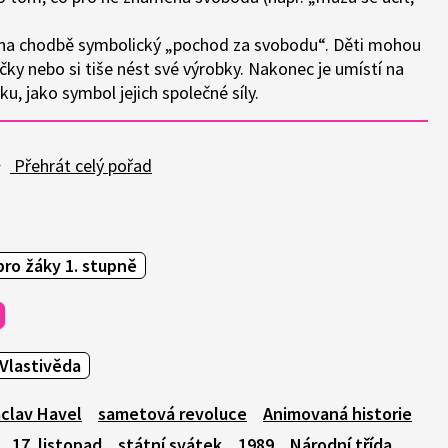
 na chodbě symbolický „pochod za svobodu“. Děti mohou
ičky nebo si tiše nést své výrobky. Nakonec je umístí na
ku, jako symbol jejich společné síly.
Přehrát celý pořad
pro žáky 1. stupně
Vlastivěda
clav Havel
sametová revoluce
Animovaná historie
17. listopad
státní svátek
1989
Národní třída