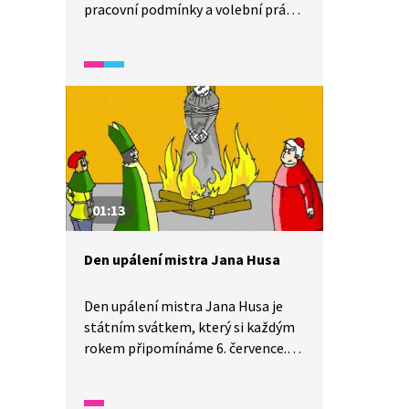
pracovní podmínky a volební právo
žen. Odkud tento svátek pochází?
Jak se proměňoval v průběhu 20.
století a jaký význam má dnes?
Video přibližuje historické
souvislosti vzniku MDŽ, ale i to, že
i dnes jsou nerovnosti mezi
přístupem k ženám a mužům.
01:13
Den upálení mistra Jana Husa
Den upálení mistra Jana Husa je
státním svátkem, který si každým
rokem připomínáme 6. července.
V tento den byl v roce 1415
odsouzen k trestu smrti a upálen.