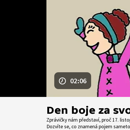
02:06
Den boje za sv
Zprávičky nám představí, proč 17. lis
Dozvíte se, co znamená pojem sametov