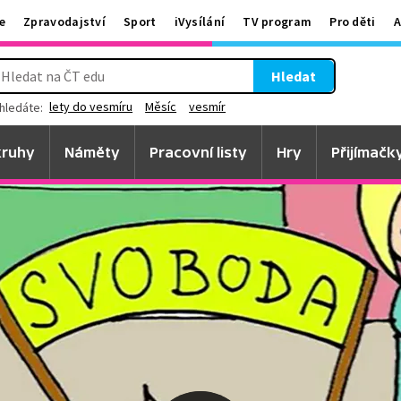
e
Zpravodajství
Sport
iVysílání
TV program
Pro děti
A
Hledat
lety do vesmíru
Měsíc
vesmír
hledáte:
ruhy
Náměty
Pracovní listy
Hry
Přijímačk