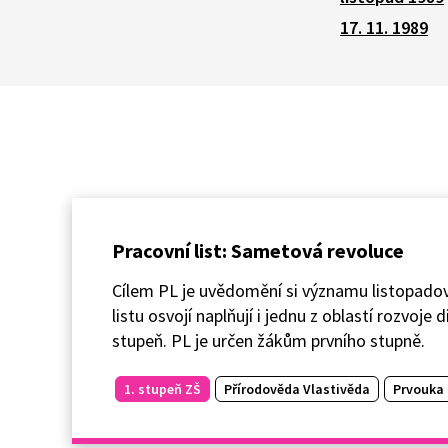
17. 11. 1989
Pracovní list: Sametová revoluce
Cílem PL je uvědomění si významu listopadov
listu osvojí naplňují i jednu z oblastí rozvoj
stupeň. PL je určen žákům prvního stupně.
1. stupeň ZŠ
Přírodověda Vlastivěda
Prvouka