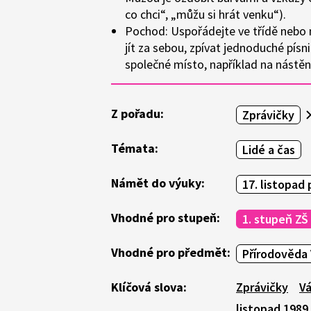
co chci“, „můžu si hrát venku“).
Pochod:
Uspořádejte ve třídě nebo
jít za sebou, zpívat jednoduché písn
společné místo
, například na nástěn
Z pořadu:
Zprávičky
Témata:
Lidé a čas
Námět do výuky:
17. listopad 
Vhodné pro stupeň:
1. stupeň ZŠ
Vhodné pro předmět:
Přírodověda 
Klíčová slova:
Zprávičky
Vá
listopad 1989