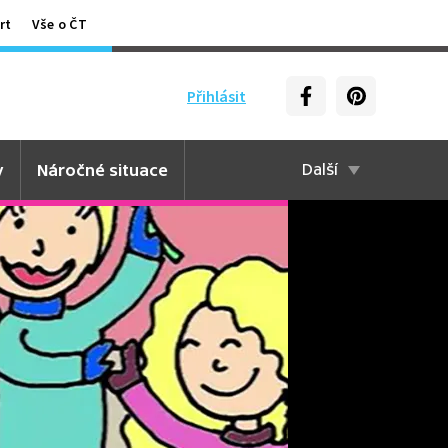
rt
Vše o ČT
Přihlásit
y
Náročné situace
Další