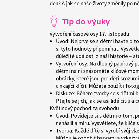
den? A jak se naše životy změnily po n
Tip do výuky
Vytvoření časové osy 17. listopadu
Úvod:
Nejprve se s dětmi bavte o to
si tyto hodnoty připomínat. Vysvětle
důležité události z naší historie – 
Vytvoření osy:
Na dlouhý papírový pás
dětmi na ní znázorněte klíčové mom
obrázky, které jsou pro děti srozumit
cinkající klíči). Můžete použít i fot
Diskuze:
Během tvorby se s dětmi bav
Ptejte se jich, jak se asi lidé cítili a
Květinový pochod za svobodu
Úvod:
Povídejte si s dětmi o tom, pr
nenásilí a míru
. Vysvětlete, že klíče
Tvorba:
Každé dítě si vyrobí svůj
vla
Můžou je ozdobit barvami a vzkazy 