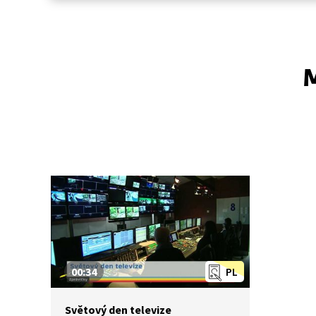
M
00:34
PL
Světový den televize