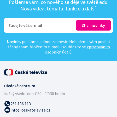
Pošleme vám, co nového se děje ve světě edu.
Nová videa, témata, funkce a další.
Novinky posíláme jednou za měsíc. Nebudeme vám posílat
žádný spam. Vložením e-mailu souhlasíte se
zpracováním
osobních údajů
.