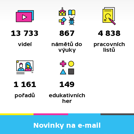
13 733
867
4 838
videí
námětů do
pracovních
výuky
listů
1 161
149
pořadů
edukativních
her
Novinky na e-mail