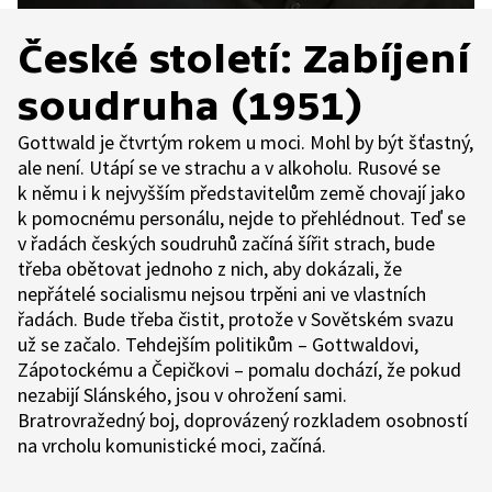
České století: Zabíjení
soudruha (1951)
Gottwald je čtvrtým rokem u moci. Mohl by být šťastný,
ale není. Utápí se ve strachu a v alkoholu. Rusové se
k němu i k nejvyšším představitelům země chovají jako
k pomocnému personálu, nejde to přehlédnout. Teď se
v řadách českých soudruhů začíná šířit strach, bude
třeba obětovat jednoho z nich, aby dokázali, že
nepřátelé socialismu nejsou trpěni ani ve vlastních
řadách. Bude třeba čistit, protože v Sovětském svazu
už se začalo. Tehdejším politikům – Gottwaldovi,
Zápotockému a Čepičkovi – pomalu dochází, že pokud
nezabijí Slánského, jsou v ohrožení sami.
Bratrovražedný boj, doprovázený rozkladem osobností
na vrcholu komunistické moci, začíná.