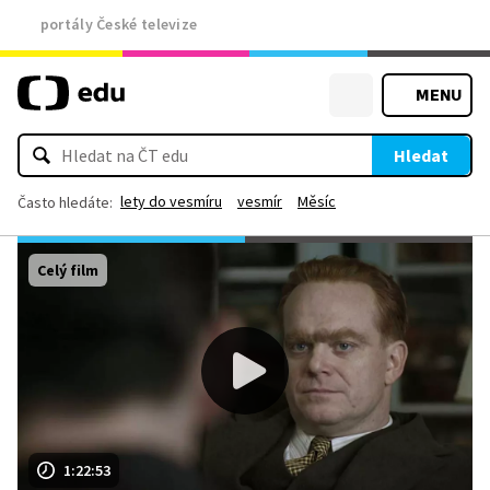
portály České televize
MENU
Hledat
lety do vesmíru
vesmír
Měsíc
Často hledáte:
Celý film
1:22:53