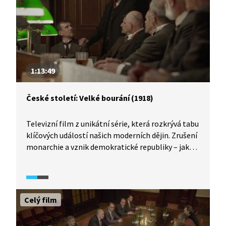
stojí před nejtěžším rozhodnutím svého života.
Jak se k němu postaví?
1:13:49
České století: Velké bourání (1918)
Televizní film z unikátní série, která rozkrývá tabu
klíčových událostí našich moderních dějin. Zrušení
monarchie a vznik demokratické republiky – jaké
drama tomu předcházelo? Co prožíval Masaryk a ti
druzí? V roce 1914 odjel Tomáš Garrigue Masaryk
z Prahy, opustil Rakousko-Uhersko a vydal se
na cestu, která nevedla zpět. Na cestu
Celý film
za osvobozením Čechů a Slováků z područí
rakouské říše. Na cestu za zničením rakousko-