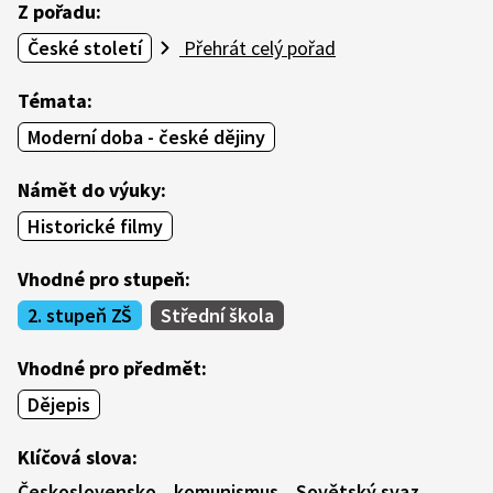
Z pořadu:
České století
Přehrát celý pořad
Témata:
Moderní doba - české dějiny
Námět do výuky:
Historické filmy
Vhodné pro stupeň:
2. stupeň ZŠ
Střední škola
Vhodné pro předmět:
Dějepis
Klíčová slova:
Československo
komunismus
Sovětský svaz