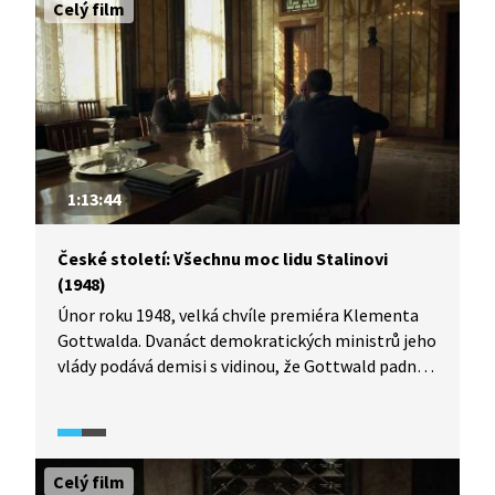
Celý film
1:13:44
České století: Všechnu moc lidu Stalinovi
(1948)
Únor roku 1948, velká chvíle premiéra Klementa
Gottwalda. Dvanáct demokratických ministrů jeho
vlády podává demisi s vidinou, že Gottwald padne
a prezident Beneš jmenuje prozatímní úřednickou
vládu, která zemi dovede k předčasným volbám,
v nichž už by komunisté rozhodně nevyhráli.
Během několika rozhodujících dnů se ale tento
Celý film
taktický manévr ukazuje jako politická hloupost