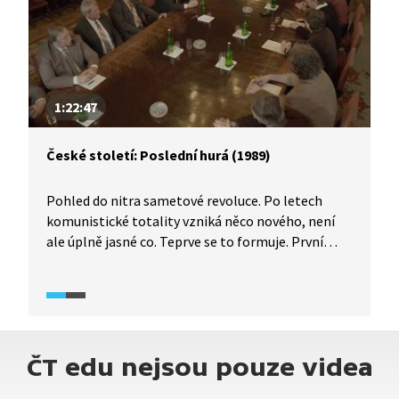
uherského mocnářství.
1:22:47
České století: Poslední hurá (1989)
Pohled do nitra sametové revoluce. Po letech
komunistické totality vzniká něco nového, není
ale úplně jasné co. Teprve se to formuje. První
úžasná, nepředstavitelná změna: jednání
Občanského Fóra s komunistickým premiérem
Adamcem. Na to první nebyl Václav Havel ještě ani
připuštěn, ta další už se odehrávala s ním v čele.
Setkání dvou světů, které k sobě musejí hledat
ČT edu nejsou pouze videa
nějakou cestu, země to potřebuje. A je to cesta
složitá.