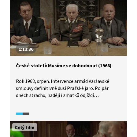
a hrubé podcenění protivníka.
1:13:36
České století: Musíme se dohodnout (1968)
Rok 1968, srpen. Intervence armád Varšavské
smlouvy definitivně dusí Pražské jaro. Po pár
dnech strachu, nadějí i zmatků odjíždí
československá delegace na jednání do Moskvy.
Prezident republiky generál Svoboda, šéf
komunistické strany Dubček, šéf vlády Černík, šéf
parlamentu Smrkovský, Husák, Mlynář a další
Celý film
smutní i rozporní hrdinové této tragické chvíle