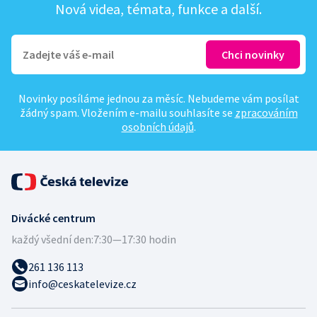
Nová videa, témata, funkce a další.
Novinky posíláme jednou za měsíc. Nebudeme vám posílat
žádný spam. Vložením e-mailu souhlasíte se
zpracováním
osobních údajů
.