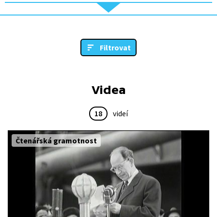
Filtrovat
Videa
18
videí
Čtenářská gramotnost