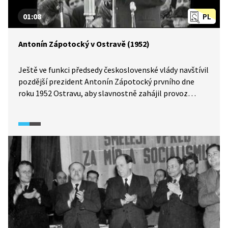
01:08
PL
Antonín Zápotocký v Ostravě (1952)
Ještě ve funkci předsedy československé vlády navštívil
pozdější prezident Antonín Zápotocký prvního dne
roku 1952 Ostravu, aby slavnostně zahájil provoz
vysoké pece. Podívejme se na projev, který při té
příležitosti pronesl.