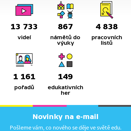
13 733
867
4 838
videí
námětů do
pracovních
výuky
listů
1 161
149
pořadů
edukativních
her
Novinky na e-mail
Pošleme vám, co nového se děje ve světě edu.