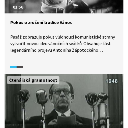
01:56
Pokus o zrušení tradice Vánoc
Pasáž zobrazuje pokus vládnoucí komunistické strany
vytvořit novou ideu vánočních svátků. Obsahuje část
legendárního projevu Antonína Zápotockého
o charakteru Vánoc.
Čtenářská gramotnost