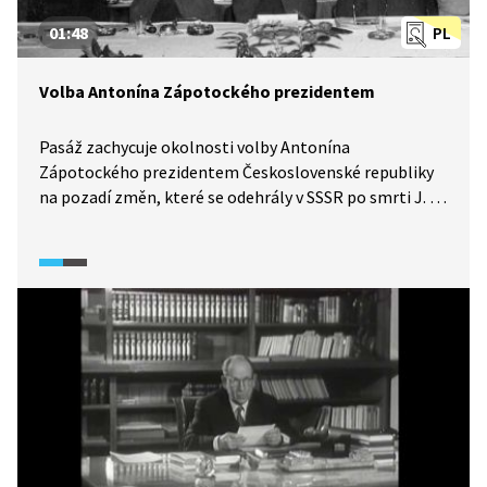
01:48
PL
Volba Antonína Zápotockého prezidentem
Pasáž zachycuje okolnosti volby Antonína
Zápotockého prezidentem Československé republiky
na pozadí změn, které se odehrály v SSSR po smrti J. V.
Stalina. Ukazuje také změny ve vedení KSČ.