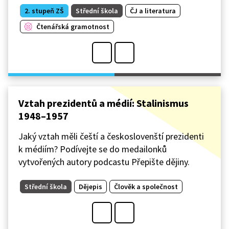
2. stupeň ZŠ
Střední škola
ČJ a literatura
Čtenářská gramotnost
Vztah prezidentů a médií: Stalinismus
1948–1957
Jaký vztah měli čeští a českoslovenští prezidenti
k médiím? Podívejte se do medailonků
vytvořených autory podcastu Přepište dějiny.
Střední škola
Dějepis
Člověk a společnost