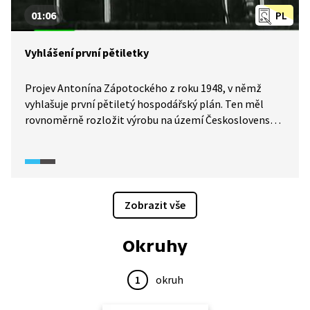
01:06
PL
Vyhlášení první pětiletky
Projev Antonína Zápotockého z roku 1948, v němž
vyhlašuje první pětiletý hospodářský plán. Ten měl
rovnoměrně rozložit výrobu na území Československa
s důrazem na slovenskou část republiky a zejména
řešit ztrátu trhů v západní Evropě.
Zobrazit vše
Okruhy
1
okruh