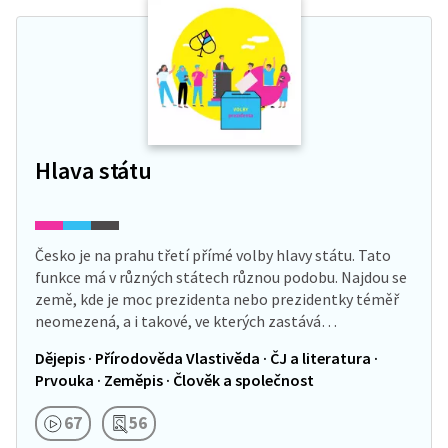
Hlava státu
Česko je na prahu třetí přímé volby hlavy státu. Tato
funkce má v různých státech různou podobu. Najdou se
země, kde je moc prezidenta nebo prezidentky téměř
neomezená, a i takové, ve kterých zastává…
Dějepis · Přírodověda Vlastivěda · ČJ a literatura ·
Prvouka · Zeměpis · Člověk a společnost
67
56