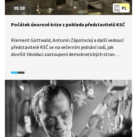
05:38
PL
Počátek únorové krize z pohledu představitelů KSČ
Klement Gottwald, Antonín Zápotocký a další vedoucí
představitelé KSČ se na večerním jednání radí, jak
dovršit likvidaci zastoupení demokratických stran
ve vládě. Video ukazuje na jejich odhodlanost
i schopnost taktického jednání na počátku únorové
krize 1948.