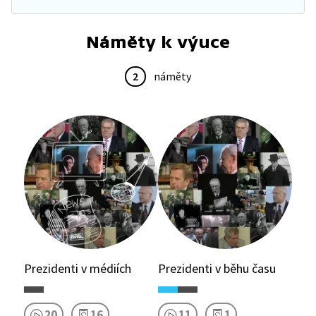
Náměty k výuce
2
náměty
Prezidenti v médiích
Prezidenti v běhu času
20
16
11
1