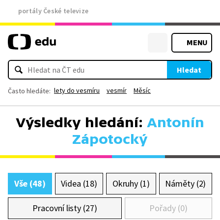
portály České televize
MENU
Hledat
lety do vesmíru
vesmír
Měsíc
Často hledáte:
Výsledky hledání:
Antonín
Zápotocký
Vše (48)
Videa (18)
Okruhy (1)
Náměty (2)
Pracovní listy (27)
Pořady (0)