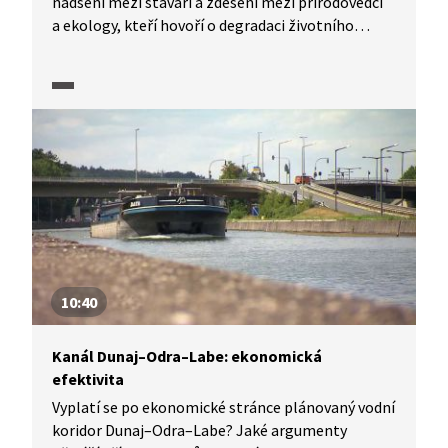
nadšení mezi stavaři a zděšení mezi přírodovědci
a ekology, kteří hovoří o degradaci životního
prostředí nejen v okolí stavby. Zároveň upozorňují
na negativní dopady na říční ekosystémy,
například lužní lesy. V debatě se zpracovatelem
studie proveditelnosti vodního koridoru Dunaj–
Odra–Labe M. Pavlem přírodovědec Martin Rulík
tyto možné dopady vysvětluje. Zpracovatel studie
mu oponuje.
10:40
Kanál Dunaj–Odra–Labe: ekonomická
efektivita
Vyplatí se po ekonomické stránce plánovaný vodní
koridor Dunaj–Odra–Labe? Jaké argumenty