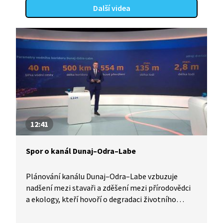
a přírodovědců ve střetu s technokratickým
Další videa
myšlením, a to překvapivě bez ohledu
na politickou a společenskou situaci, ve které se
diskuze a spory odehrávaly.
12:41
Spor o kanál Dunaj–Odra–Labe
Plánování kanálu Dunaj–Odra–Labe vzbuzuje
nadšení mezi stavaři a zděšení mezi přírodovědci
a ekology, kteří hovoří o degradaci životního
prostředí nejen v okolí stavby. Zároveň upozorňují
na negativní dopady na říční ekosystémy,