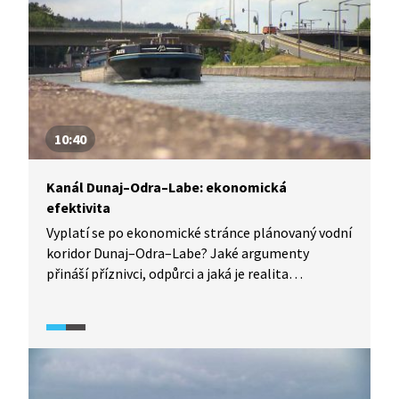
tyto možné dopady vysvětluje. Zpracovatel studie
mu oponuje.
10:40
Kanál Dunaj–Odra–Labe: ekonomická
efektivita
Vyplatí se po ekonomické stránce plánovaný vodní
koridor Dunaj–Odra–Labe? Jaké argumenty
přináší příznivci, odpůrci a jaká je realita
u obdobné, již existující stavby, v sousedním
Německu? Odborníci komentují deklarovanou
cenu samotné výstavby, vytíženost existujících
vodních cest, současný zájem o vodní dopravu,
rychlost lodní dopravy, návaznost na další typy
dopravy, propojení s infrastrukturou okolních