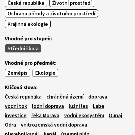
Česká republika
Životní prostředí
Ochrana přírody a životního prostředí
Krajinná ekologie
Vhodné pro stupeň:
Střední škola
Vhodné pro předmět:
Zeměpis
Ekologie
Klíčová slova:
Česká republika
chráněná území
doprava
vodní tok
lodní doprava
lužní les
Labe
investice
řeka Morava
vodní ekosystém
Dunaj
Odra
vnitrozemská vodní doprava
plavební kanál
kanál
územní plán