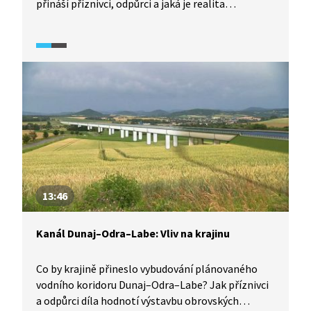
přináší příznivci, odpůrci a jaká je realita
u obdobné, již existující stavby, v sousedním
Německu? Odborníci komentují deklarovanou
cenu samotné výstavby, vytíženost existujících
vodních cest, současný zájem o vodní dopravu,
rychlost lodní dopravy, návaznost na další typy
dopravy, propojení s infrastrukturou okolních
zemí, nebo výhled do budoucnosti dopravy.
13:46
Kanál Dunaj–Odra–Labe: Vliv na krajinu
Co by krajině přineslo vybudování plánovaného
vodního koridoru Dunaj–Odra–Labe? Jak příznivci
a odpůrci díla hodnotí výstavbu obrovských