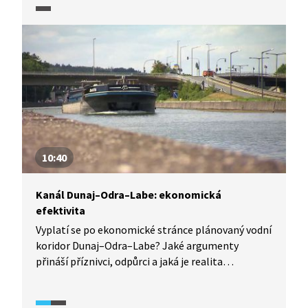
například lužní lesy. V debatě se zpracovatelem
studie proveditelnosti vodního koridoru Dunaj–
Odra–Labe M. Pavlem přírodovědec Martin Rulík
tyto možné dopady vysvětluje. Zpracovatel studie
mu oponuje.
10:40
Kanál Dunaj–Odra–Labe: ekonomická
efektivita
Vyplatí se po ekonomické stránce plánovaný vodní
koridor Dunaj–Odra–Labe? Jaké argumenty
přináší příznivci, odpůrci a jaká je realita
u obdobné, již existující stavby, v sousedním
Německu? Odborníci komentují deklarovanou