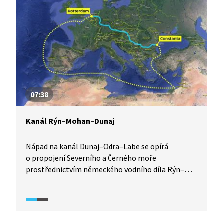
do zemědělského půdního fondu nebo
do prostupnosti krajiny? Jako paralela
pro budoucí dílo se nabízí již existující kanál Rýn–
Mohan–Dunaj.
07:38
Kanál Rýn–Mohan–Dunaj
Nápad na kanál Dunaj–Odra–Labe se opírá
o propojení Severního a Černého moře
prostřednictvím německého vodního díla Rýn–
Mohan–Dunaj. Na něm mohou zastánci i odpůrci
českého propojení tří moří porovnat, jak
argumenty té či oné strany odpovídají nebo
kolidují s realitou díla, které již existuje téměř 30