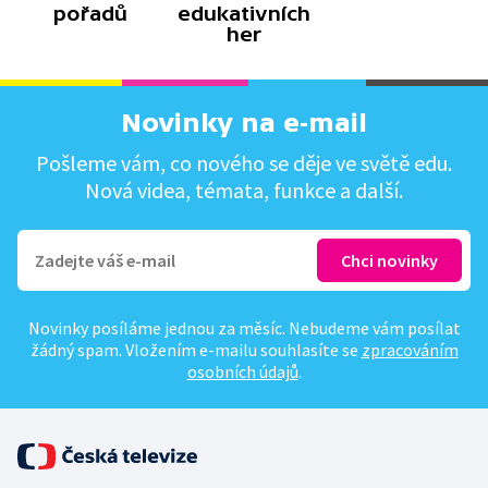
pořadů
edukativních
her
Novinky na e-mail
Pošleme vám, co nového se děje ve světě edu.
Nová videa, témata, funkce a další.
Novinky posíláme jednou za měsíc. Nebudeme vám posílat
žádný spam. Vložením e-mailu souhlasíte se
zpracováním
osobních údajů
.