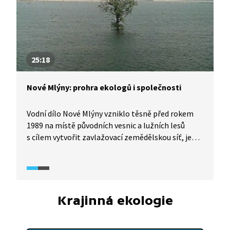
Mohan–Dunaj.
25:18
Nové Mlýny: prohra ekologů i společnosti
Vodní dílo Nové Mlýny vzniklo těsně před rokem
1989 na místě původních vesnic a lužních lesů
s cílem vytvořit zavlažovací zemědělskou síť, jež
nebyla nikdy realizována. Přehrada ukazuje
radikální proměnu krajiny, turisticky nešetrnou
megalomanii a celkově střet společenských
hodnot. Příběh Nových Mlýnů je smutnou ukázkou
toho, jak se z jedné stavby stalo téměř půl století
Krajinná ekologie
neřešitelné politikum, a představuje obraz
vícegenerační prohry zastánců životního prostředí