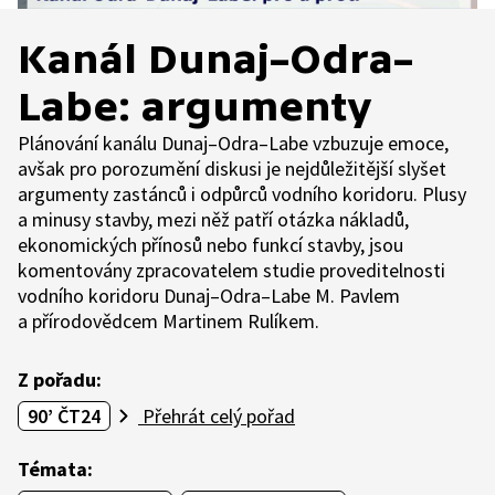
Kanál Dunaj–Odra–
Labe: argumenty
Plánování kanálu Dunaj–Odra–Labe vzbuzuje emoce,
avšak pro porozumění diskusi je nejdůležitější slyšet
argumenty zastánců i odpůrců vodního koridoru. Plusy
a minusy stavby, mezi něž patří otázka nákladů,
ekonomických přínosů nebo funkcí stavby, jsou
komentovány zpracovatelem studie proveditelnosti
vodního koridoru Dunaj–Odra–Labe M. Pavlem
a přírodovědcem Martinem Rulíkem.
Z pořadu:
90’ ČT24
Přehrát celý pořad
Témata: