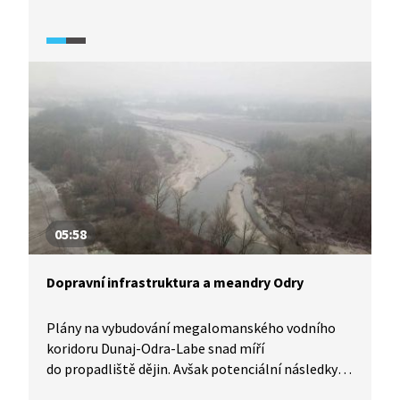
betonových těles, schopnost kanálu zadržet vodu
v krajině, její údajný protipovodňový význam, vliv
na úroveň hladiny podzemní vody, zásah
do zemědělského půdního fondu nebo
do prostupnosti krajiny? Jako paralela
pro budoucí dílo se nabízí již existující kanál Rýn–
Mohan–Dunaj.
05:58
Dopravní infrastruktura a meandry Odry
Plány na vybudování megalomanského vodního
koridoru Dunaj-Odra-Labe snad míří
do propadliště dějin. Avšak potenciální následky
pro životní prostředí a způsob argumentace,