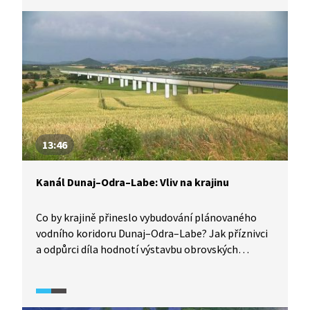
cenu samotné výstavby, vytíženost existujících
vodních cest, současný zájem o vodní dopravu,
rychlost lodní dopravy, návaznost na další typy
dopravy, propojení s infrastrukturou okolních
zemí, nebo výhled do budoucnosti dopravy.
13:46
Kanál Dunaj–Odra–Labe: Vliv na krajinu
Co by krajině přineslo vybudování plánovaného
vodního koridoru Dunaj–Odra–Labe? Jak příznivci
a odpůrci díla hodnotí výstavbu obrovských
betonových těles, schopnost kanálu zadržet vodu
v krajině, její údajný protipovodňový význam, vliv
na úroveň hladiny podzemní vody, zásah