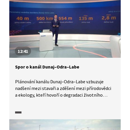
12:41
Spor o kanál Dunaj–Odra–Labe
Plánování kanálu Dunaj–Odra–Labe vzbuzuje
nadšení mezi stavaři a zděšení mezi přírodovědci
a ekology, kteří hovoří o degradaci životního
prostředí nejen v okolí stavby. Zároveň upozorňují
na negativní dopady na říční ekosystémy,
například lužní lesy. V debatě se zpracovatelem
studie proveditelnosti vodního koridoru Dunaj–
Odra–Labe M. Pavlem přírodovědec Martin Rulík