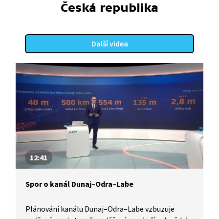
let. Zájem o přepravu zboží po vodě obecně klesá,
Česká republika
objem kontejnerové přepravy se na kanále
za posledních 10 let snížil více než 10krát, lodní
doprava se dnes navíc potýká i se suchem nebo
Další videa
mrazivými obdobími. Ráz krajiny se kvůli kanálu
nenávratně změnil. Jediným přínosem se dnes zdá
být možné využití kanálu pro cestovní ruch.
12:41
Spor o kanál Dunaj–Odra–Labe
Plánování kanálu Dunaj–Odra–Labe vzbuzuje