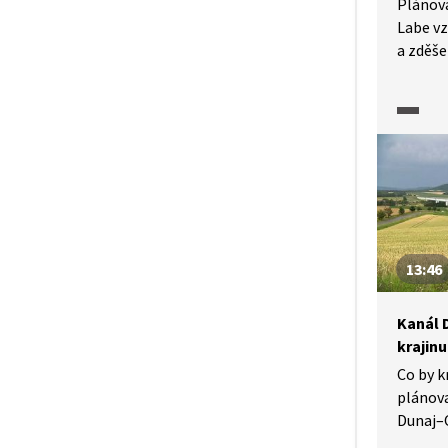
Plánov
Labe vz
a zděše
a ekolo
životní
stavby.
na nega
ekosyst
V debat
provedi
Dunaj–
přírodo
13:46
možné d
Zpracov
Kanál 
krajinu
Co by k
plánov
Dunaj–O
a odpůr