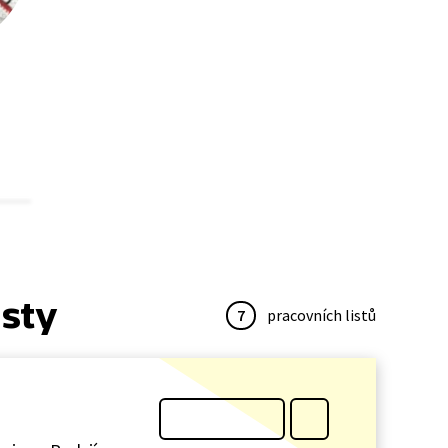
isty
7
pracovních listů