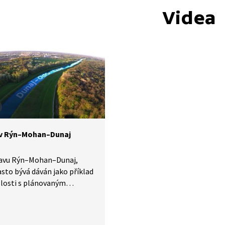
Videa
v Rýn–Mohan–Dunaj
lavu Rýn–Mohan–Dunaj,
asto bývá dáván jako příklad
slosti s plánovaným
m Dunaj–Odra–Labe, klesá
ví přepraveného zboží.
ery se v poslední době