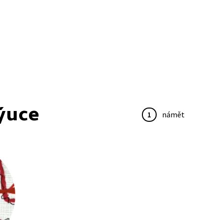
ýuce
1
námět