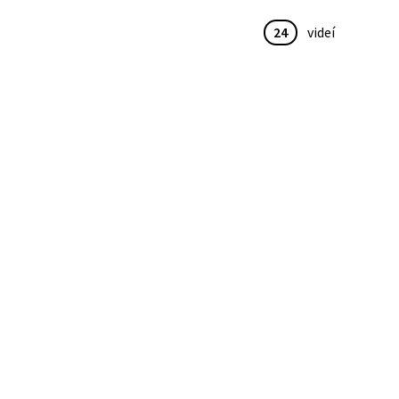
24
videí