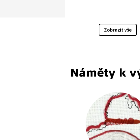
ých betonových těles,
ost kanálu zadržet vodu
ě, její údajný
vodňový význam, vliv
Zobrazit vše
eň hladiny podzemní vody,
do zemědělského půdního
nebo do prostupnosti
? Jako paralela pro budoucí
nabízí již existující kanál
Náměty k v
han–Dunaj.