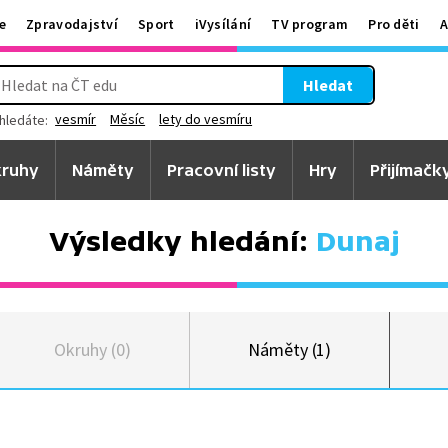
e
Zpravodajství
Sport
iVysílání
TV program
Pro děti
A
Hledat
vesmír
Měsíc
lety do vesmíru
hledáte:
ruhy
Náměty
Pracovní listy
Hry
Přijímačk
Výsledky hledání:
Dunaj
Okruhy (0)
Náměty (1)