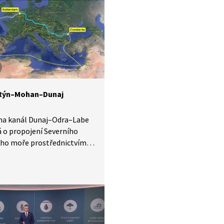
evozí. Navíc se vodní cesta
se suchem. Vlivem kanálu
 změnil ráz krajiny. Jaké
dy přínosy průplavu dnes?
Rýn–Mohan–Dunaj
na kanál Dunaj–Odra–Labe
á o propojení Severního
ého moře prostřednictvím
ého vodního díla Rýn–
Dunaj. Na něm mohou
i i odpůrci českého
ní tří moří porovnat, jak
ty té či oné strany
ají nebo kolidují s realitou
eré již existuje téměř 30 let.