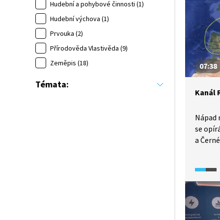
téměř n
Hudební a pohybové činnosti (1)
potýká 
Hudební výchova (1)
se také
Prvouka (2)
jsou te
Přírodověda Vlastivěda (9)
Zeměpis (18)
07:38
Témata:
Kanál 
Nápad 
se opír
a Čern
německ
Mohan–
zastánc
propoje
argumen
odpovíd
díla, kt