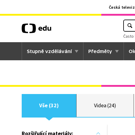
Česká televiz
Často 
Stupně vzdělávání
Předměty
Ok
Vše (32)
Videa (24)
Rozšiřující materiály: