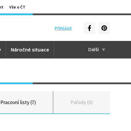
rt
Vše o ČT
Přihlásit
y
Náročné situace
Další
Pracovní listy (7)
Pořady (0)