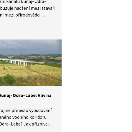
ání kanálu Dunaj–Odra–
buzuje nadšení mezi stavaři
ní mezi přírodovědci
gy, kteří hovoří o degradaci
ho prostředí nejen v okolí
 Zároveň upozorňují
tivní dopady na říční
émy, například lužní lesy.
ě se zpracovatelem studie
telnosti vodního koridoru
Odra–Labe M. Pavlem
vědec Martin Rulík tyto
opady vysvětluje.
atel studie mu oponuje.
Dunaj–Odra–Labe: Vliv na
rajině přineslo vybudování
aného vodního koridoru
dra–Labe? Jak příznivci
ci díla hodnotí výstavbu