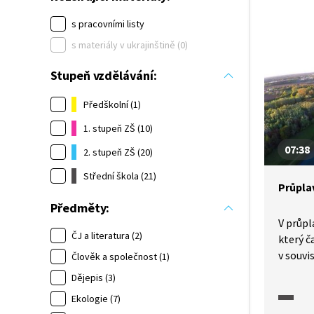
s pracovními listy
s materiály v ukrajinštině (0)
Stupeň vzdělávání:
Předškolní (1)
1. stupeň ZŠ (10)
07:38
2. stupeň ZŠ (20)
Střední škola (21)
Průpla
Předměty:
V průp
ČJ a literatura (2)
který č
v souvi
Člověk a společnost (1)
kanále
Dějepis (3)
množst
Ekologie (7)
Kontejn