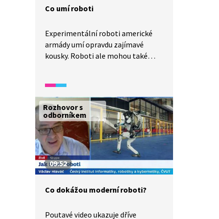
Co umí roboti
Experimentální roboti americké
armády umí opravdu zajímavé
kousky. Roboti ale mohou také
pečovat o osamělé seniory nebo
například rozvážet pizzu.
Rozhovor s
odborníkem
09:52
Co dokážou moderní roboti?
Poutavé video ukazuje dříve