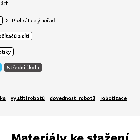
tách.
Přehrát celý pořad
čítačů a sítí
otiky
Střední škola
ika
využití robotů
dovednosti robotů
robotizace
Materiály ke stažení