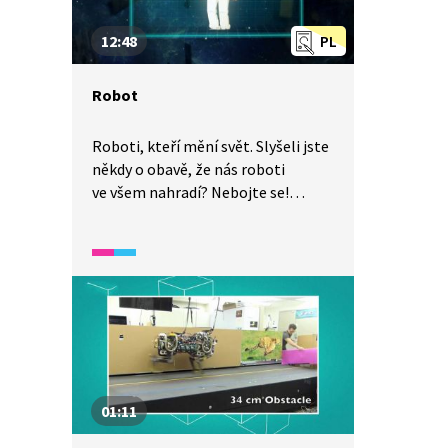
12:48
PL
Robot
Roboti, kteří mění svět. Slyšeli jste
někdy o obavě, že nás roboti
ve všem nahradí? Nebojte se!
V nerutinní práci je člověk
nenahraditelný. Co to znamená?
To si vysvětlíme. Pojďme ale
poznat roboty více, dozvědět se
něco o jejich vývoji, životě a práci,
kterou jsou schopni zastat.
01:11