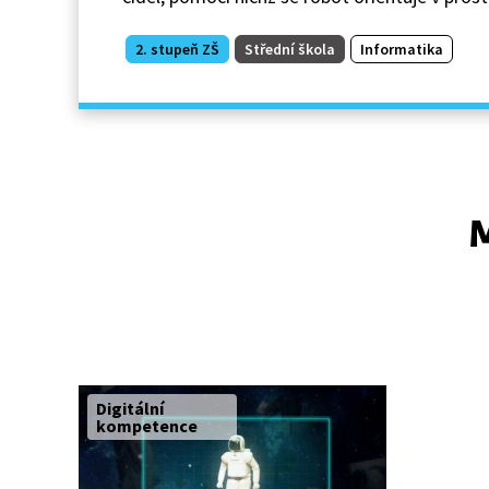
2. stupeň ZŠ
Střední škola
Informatika
M
Digitální
kompetence