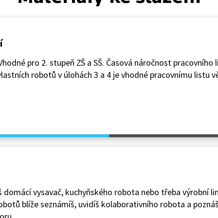
í
Vhodné pro 2. stupeň ZŠ a SŠ. Časová náročnost pracovního l
tí vlastních robotů v úlohách 3 a 4 je vhodné pracovnímu listu 
áš domácí vysavač, kuchyňského robota nebo třeba výrobní li
obotů blíže seznámíš, uvidíš kolaborativního robota a pozná
oru.