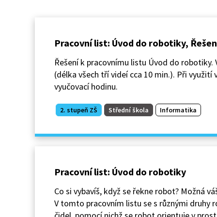
Pracovní list: Úvod do robotiky, Řešen
Řešení k pracovnímu listu Úvod do robotiky. 
(délka všech tří videí cca 10 min.). Při využi
vyučovací hodinu.
2. stupeň ZŠ
Střední škola
Informatika
Pracovní list: Úvod do robotiky
Co si vybavíš, když se řekne robot? Možná v
V tomto pracovním listu se s různými druhy r
čidel, pomocí nichž se robot orientuje v prost