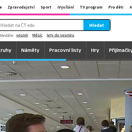
e
Zpravodajství
Sport
iVysílání
TV program
Pro děti
A
Hledat
vesmír
Měsíc
lety do vesmíru
hledáte:
ruhy
Náměty
Pracovní listy
Hry
Přijímačk