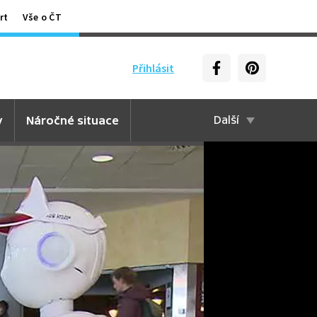
rt
Vše o ČT
Přihlásit
y
Náročné situace
Další