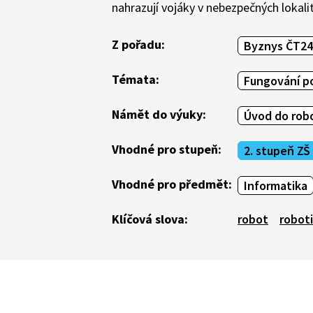
nahrazují vojáky v nebezpečných lokali
Z pořadu:
Byznys ČT24
Témata:
Fungování po
Námět do výuky:
Úvod do rob
Vhodné pro stupeň:
2. stupeň ZŠ
Vhodné pro předmět:
Informatika
Klíčová slova:
robot
robot