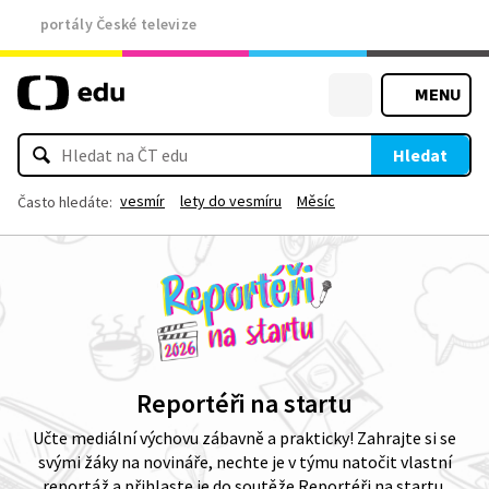
portály České televize
MENU
Hledat
vesmír
lety do vesmíru
Měsíc
Často hledáte:
Reportéři na startu
Učte mediální výchovu zábavně a prakticky! Zahrajte si se
svými žáky na novináře, nechte je v týmu natočit vlastní
reportáž a přihlaste je do soutěže Reportéři na startu.