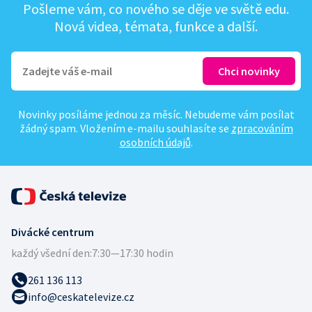
Pošleme vám, co nového se děje ve světě edu.
Nová videa, témata, funkce a další.
Novinky posíláme jednou za měsíc. Nebudeme vám posílat
žádný spam. Vložením e-mailu souhlasíte se
zpracováním
osobních údajů
.