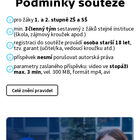
Podmínky soutěže
pro žáky
1. a 2. stupně ZŠ a SŠ
min.
3členný tým
sestavený z žáků stejné instituce
(škola, zájmový kroužek apod.)
registraci do soutěže provádí
osoba starší 18 let
,
tzv. garant (učitel/ka, vedoucí kroužku atd.)
příspěvek
nesmí
porušovat autorská práva
parametry zaslaného příspěvku: video ve
stopáži
max. 3 min
, vel. 300 MB, formát mp4, avi
Celé znění pravidel