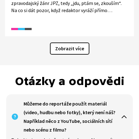
zpravodajský žánr JPZ, tedy „jdu, ptám se, zkouším“.
Na co si dát pozor, když redaktor vyráží přímo
do centra události? Jak hledat respondenty na místě?
Dozvíte se ve videu, které vzniklo v rámci soutěže
Reportéři na startu.
Zobrazit více
Otázky a odpovědi
Můžeme do reportáže použít materiál
(video, hudbu nebo fotky), který není náš?
Například něco z YouTube, sociálních sítí
nebo scénu z filmu?