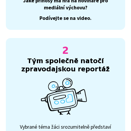
Jaké přínosy má hra na novináře pro
mediální výchovu?
Podívejte se na video.
Tým společně natočí
zpravodajskou reportáž
Vybrané téma žáci srozumitelně představí