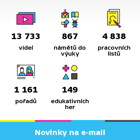
13 733
867
4 838
videí
námětů do
pracovních
výuky
listů
1 161
149
pořadů
edukativních
her
Novinky na e-mail