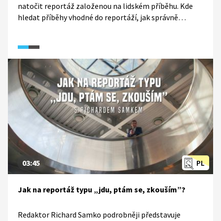
natočit reportáž založenou na lidském příběhu. Kde
hledat příběhy vhodné do reportáží, jak správně
komunikovat s respondenty? Dozvíte se ve videu, které
vzniklo v rámci soutěže Reportéři na startu.
03:45
PL
Jak na reportáž typu „jdu, ptám se, zkouším”?
Redaktor Richard Samko podrobněji představuje