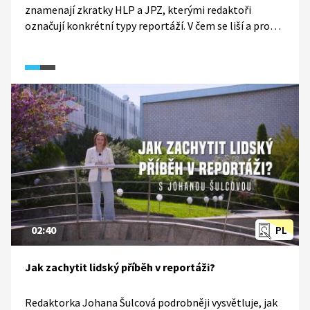
znamenají zkratky HLP a JPZ, kterými redaktoři
označují konkrétní typy reportáží. V čem se liší a proč je
použít, když chceme natáčet o inspirativních
osobnostech? Dozvíte se ve videu, které vzniklo v rámci
soutěže Reportéři na startu.
02:40
PL
Jak zachytit lidský příběh v reportáži?
Redaktorka Johana Šulcová podrobněji vysvětluje, jak