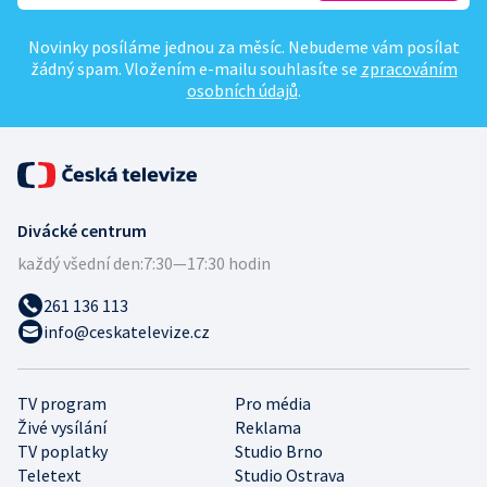
Novinky posíláme jednou za měsíc. Nebudeme vám posílat
žádný spam. Vložením e-mailu souhlasíte se
zpracováním
osobních údajů
.