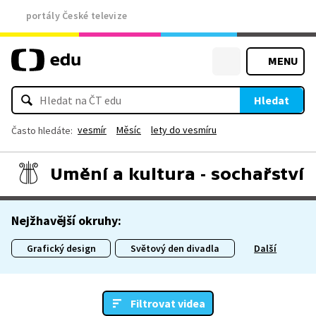
portály České televize
MENU
Hledat
vesmír
Měsíc
lety do vesmíru
Často hledáte:
Umění a kultura - sochařství
Nejžhavější okruhy:
Grafický design
Světový den divadla
Další
Filtrovat videa