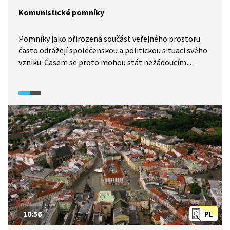
Komunistické pomníky
Pomníky jako přirozená součást veřejného prostoru
často odrážejí společenskou a politickou situaci svého
vzniku. Časem se proto mohou stát nežádoucím
symbolem minulosti a nastává dilema, zda je odstranit
či ponechat. Nejvíce pomníků u nás vzniklo po 2.
světové válce a za komunistické éry coby oslava
osvoboditelů a socialismu. Je dobré si připomenout, že
sochy se navzdory podobnému zadání často velmi lišily
svou uměleckou kvalitou a některé se ctí obstojí i dnes.
10:56
PL