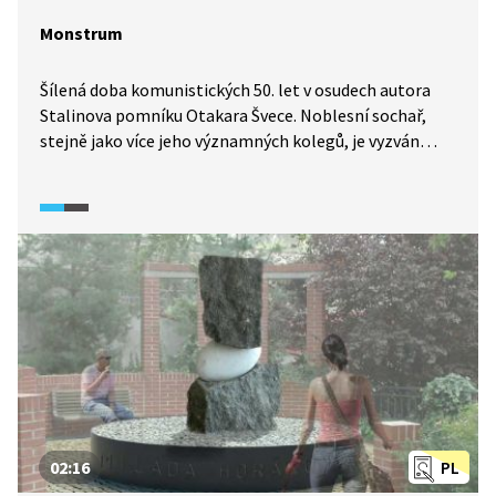
Monstrum
Šílená doba komunistických 50. let v osudech autora
Stalinova pomníku Otakara Švece. Noblesní sochař,
stejně jako více jeho významných kolegů, je vyzván
k účasti v soutěži na pomník generalissima Stalina. Má
to být největší socha v Evropě, třicet metrů na výšku,
umístěna bude na Letenské pláni. Monstrum
nad Prahou. Švecova účast je ryze formální. Ví, že se
zúčastnit musí, a tím to pro něj končí. Stejně nemá
šanci soutěž vyhrát. Ale naprosto překvapivě vyhraje.
02:16
PL