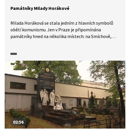
Památníky Milady Horákové
Milada Horáková se stala jedním z hlavních symbolů
obětí komunismu. Jen v Praze je připomínána
památníky hned na několika místech: na Smíchově,
na Vyšehradě, na Pankráci nebo na Malé Straně. Nový,
moderně pojatý, památník se nachází od roku 2018
v parku Ztracenka na Albertově a evokuje „střet
člověka s nelidským zlem“.
02:56