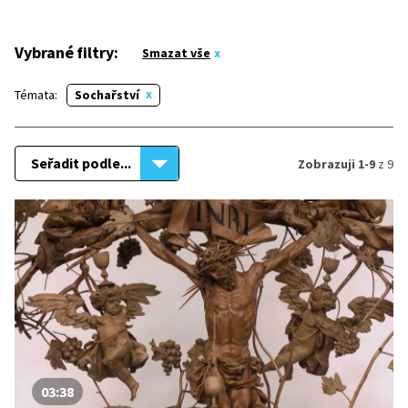
Vybrané filtry:
Smazat vše
Témata:
Sochařství
Seřadit podle...
Zobrazuji 1-9
z 9
03:38