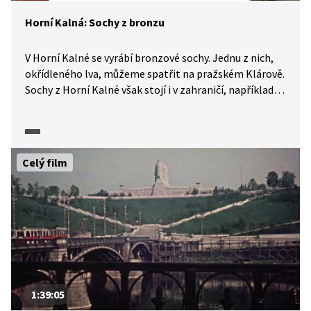
Horní Kalná: Sochy z bronzu
V Horní Kalné se vyrábí bronzové sochy. Jednu z nich,
okřídleného lva, můžeme spatřit na pražském Klárově.
Sochy z Horní Kalné však stojí i v zahraničí, například
v Kanadě, Mexiku či Indonésii. V ukázce si prohlédneme
složitý proces výroby.
Celý film
1:39:05