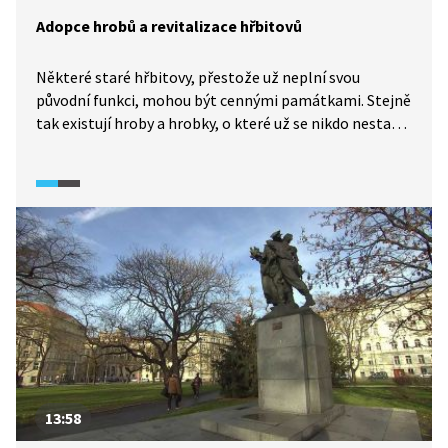
Adopce hrobů a revitalizace hřbitovů
Některé staré hřbitovy, přestože už neplní svou
původní funkci, mohou být cennými památkami. Stejně
tak existují hroby a hrobky, o které už se nikdo nestará,
ale byla by z různých důvodů škoda nechat je zchátrat
a rozpadnout se. Proto u některých hřbitovů dochází
k jejich revitalizaci, například ve starší části Olšanských
hřbitovů v Praze. Zajímavý je v této souvislosti také
projekt adopce hrobů, díky němuž dochází
k restaurování těch nejohroženějších náhrobků.
13:58