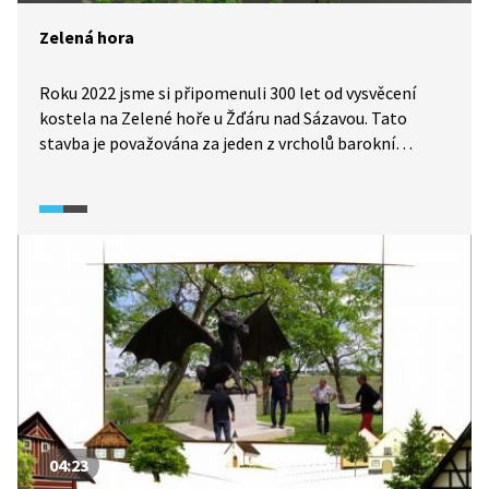
Zelená hora
Roku 2022 jsme si připomenuli 300 let od vysvěcení
kostela na Zelené hoře u Žďáru nad Sázavou. Tato
stavba je považována za jeden z vrcholů barokní
architektury. I proto byla roku 1994 zapsána
na Seznam kulturního dědictví UNESCO. V posledních
letech probíhala rekonstrukce kostela, v této
reportáži si prohlédneme výsledek. Zároveň bude
připomenuta historie této ojedinělé stavby.
04:23