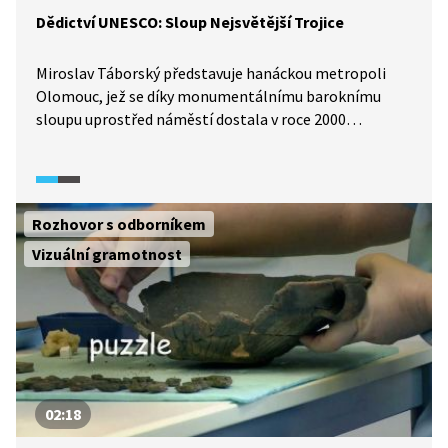
Dědictví UNESCO: Sloup Nejsvětější Trojice
Miroslav Táborský představuje hanáckou metropoli
Olomouc, jež se díky monumentálnímu baroknímu
sloupu uprostřed náměstí dostala v roce 2000
na prestižní seznam UNESCO. Sloup Nejsvětější Trojice
na Horním náměstí v Olomouci byl postaven v letech
1716 až 1754. Dílo architekta Václava Rendera je spolu
s Mariánským sloupem na Dolním náměstí a barokními
Rozhovor s odborníkem
kašnami nejen dominantou hlavních městských
Vizuální gramotnost
prostranství, ale především výraznou památkou
vrcholného baroka.
02:18