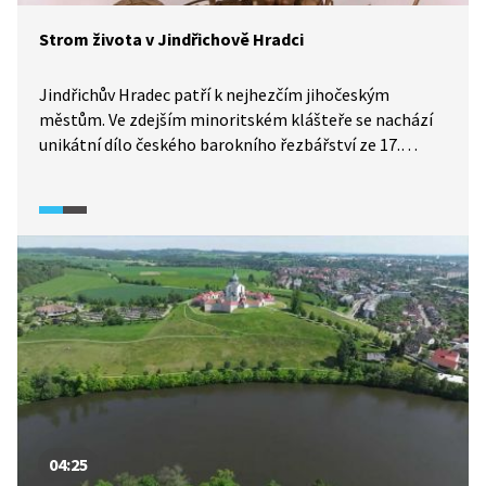
Strom života v Jindřichově Hradci
Jindřichův Hradec patří k nejhezčím jihočeským
městům. Ve zdejším minoritském klášteře se nachází
unikátní dílo českého barokního řezbářství ze 17.
století, takzvaný Strom života, znázorňující rodokmen
Ježíše Krista. V klášteře však nalezneme i jiné dílo
s obdobnou tématikou, totiž malbu z konce 15. století.
Místní historik umění nám objasní historii a symboliku
děl.
04:25