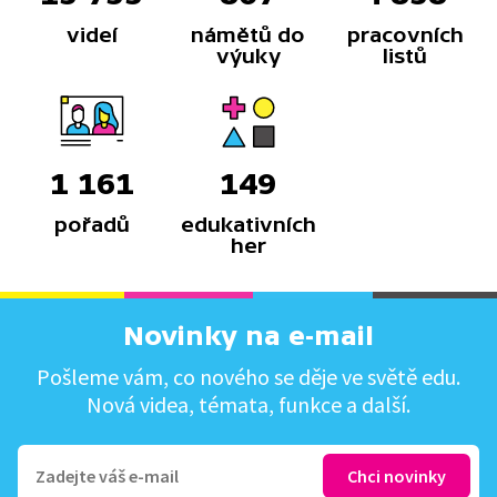
videí
námětů do
pracovních
výuky
listů
1 161
149
pořadů
edukativních
her
Novinky na e-mail
Pošleme vám, co nového se děje ve světě edu.
Nová videa, témata, funkce a další.