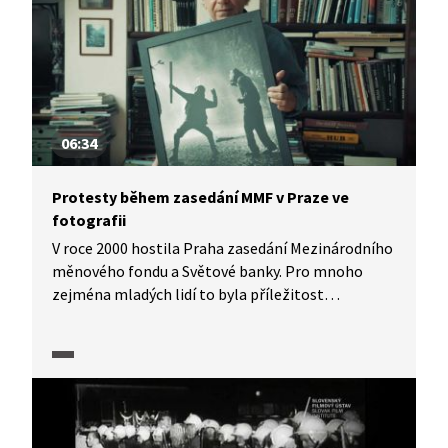
06:34
Protesty během zasedání MMF v Praze ve
fotografii
V roce 2000 hostila Praha zasedání Mezinárodního
měnového fondu a Světové banky. Pro mnoho
zejména mladých lidí to byla příležitost
k vyjádření protestu proti globalizaci a rostoucí
moci nadnárodního kapitálu. Skupina
nejradikálnějších aktivistů obsadila část ulic
u Vyšehradu a došlo k násilnému střetu s policií.
Ušetřeni nezůstali ani novináři, což na vlastní kůži
zažil i fotoreportér Jaroslav Kučera. Povedlo se