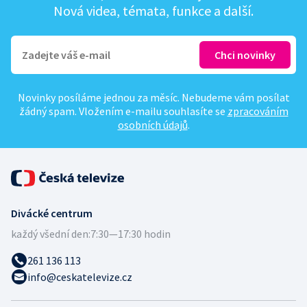
Nová videa, témata, funkce a další.
Novinky posíláme jednou za měsíc. Nebudeme vám posílat
žádný spam. Vložením e-mailu souhlasíte se
zpracováním
osobních údajů
.