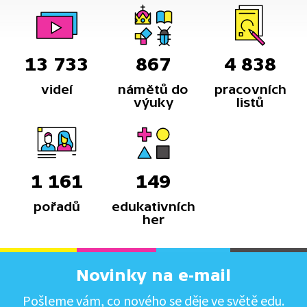
13 733
867
4 838
videí
námětů do
pracovních
výuky
listů
1 161
149
pořadů
edukativních
her
Novinky na e-mail
Pošleme vám, co nového se děje ve světě edu.