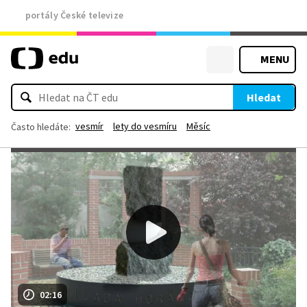
portály České televize
MENU
Hledat
vesmír
lety do vesmíru
Měsíc
Často hledáte:
02:16