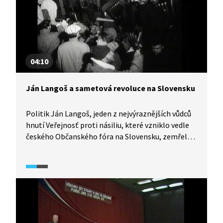
mu ale pořídit fotku, která zvítězila v soutěži
Czech Press Photo.
04:10
Ján Langoš a sametová revoluce na Slovensku
Politik Ján Langoš, jeden z nejvýraznějších vůdců
hnutí Veřejnosť proti násiliu, které vzniklo vedle
českého Občanského fóra na Slovensku, zemřel
v roce 2006 při autonehodě. Jeho životní
partnerka a přátelé vzpomínají na jeho osobnost
a na éru komunismu, ve které žil. Na Slovensku byl
výrazným představitelem sametové revoluce,
poté byl zvolen ministrem vnitra. Nikdy se svých
zásad nevzdal, nepřestal usilovat o pojmenování
a zmapování temných stránek naší minulosti, byl