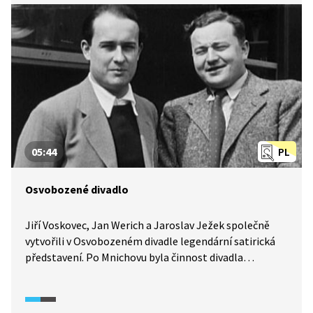
05:44
PL
Osvobozené divadlo
Jiří Voskovec, Jan Werich a Jaroslav Ježek společně
vytvořili v Osvobozeném divadle legendární satirická
představení. Po Mnichovu byla činnost divadla
zastavena, což pravděpodobně hlavním aktérům
zachránilo život. Jak se vyvíjela jejich společná kariéra
po válce?