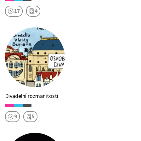
17
4
Divadelní rozmanitosti
9
5