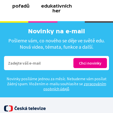
pořadů
edukativních
her
Novinky na e-mail
Pošleme vám, co nového se děje ve světě edu.
Nová videa, témata, funkce a další.
Novinky posíláme jednou za měsíc. Nebudeme vám posílat
žádný spam. Vložením e-mailu souhlasíte se
zpracováním
osobních údajů
.