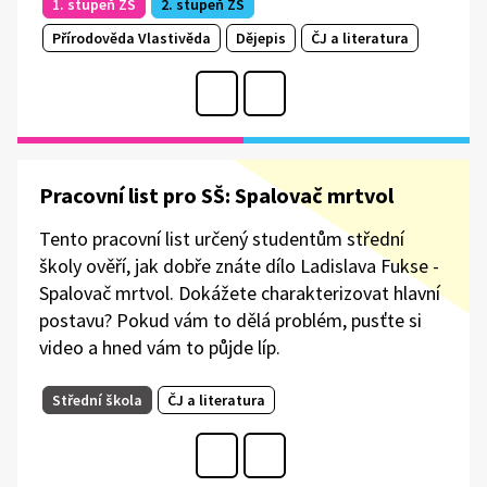
1. stupeň ZŠ
2. stupeň ZŠ
Přírodověda Vlastivěda
Dějepis
ČJ a literatura
Pracovní list pro SŠ: Spalovač mrtvol
Tento pracovní list určený studentům střední
školy ověří, jak dobře znáte dílo Ladislava Fukse -
Spalovač mrtvol. Dokážete charakterizovat hlavní
postavu? Pokud vám to dělá problém, pusťte si
video a hned vám to půjde líp.
Střední škola
ČJ a literatura