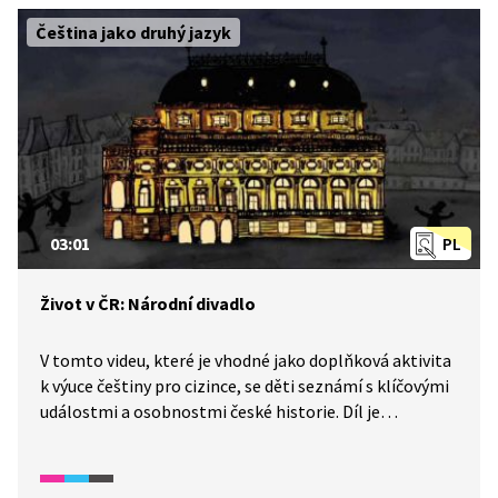
Čeština jako druhý jazyk
03:01
PL
Život v ČR: Národní divadlo
V tomto videu, které je vhodné jako doplňková aktivita
k výuce češtiny pro cizince, se děti seznámí s klíčovými
událostmi a osobnostmi české historie. Díl je
zaměřený Národní divadlo. Je vhodný především
pro mírně pokročilé žáky staršího školního věku.