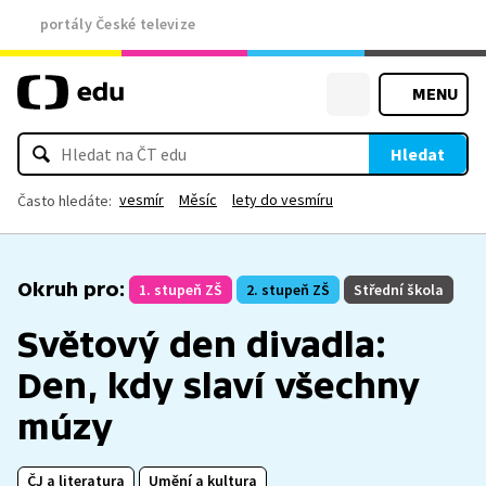
portály České televize
MENU
Hledat
vesmír
Měsíc
lety do vesmíru
Často hledáte:
Okruh pro:
1. stupeň ZŠ
2. stupeň ZŠ
Střední škola
Světový den divadla:
Den, kdy slaví všechny
múzy
ČJ a literatura
Umění a kultura