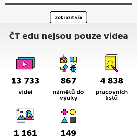
Zobrazit vše
ČT edu nejsou pouze videa
13 733
867
4 838
videí
námětů do
pracovních
výuky
listů
1 161
149