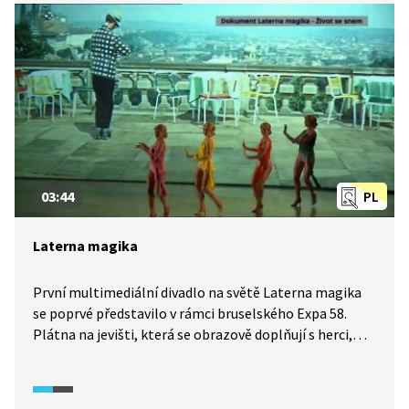
03:44
PL
Laterna magika
První multimediální divadlo na světě Laterna magika
se poprvé představilo v rámci bruselského Expa 58.
Plátna na jevišti, která se obrazově doplňují s herci,
tehdy svět šokovala. V následujících letech se Laterna
magika výrazně zapsala do dějin československé
a české kultury. Víte, že její představení Kouzelný cirkus