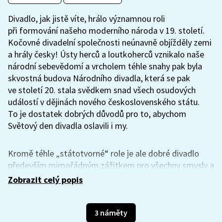
Divadlo, jak jistě víte, hrálo významnou roli
při formování našeho moderního národa v 19. století.
Kočovné divadelní společnosti neúnavně objížděly zemi
a hrály česky! Ústy herců a loutkoherců vznikalo naše
národní sebevědomí a vrcholem téhle snahy pak byla
skvostná budova Národního divadla, která se pak
ve století 20. stala svědkem snad všech osudových
událostí v dějinách nového československého státu.
To je dostatek dobrých důvodů pro to, abychom
Světový den divadla oslavili i my.
Kromě téhle „státotvorné“ role je ale dobré divadlo
především mimořádným zážitkem pro všechny smysly a
kontakt s živými herci je magií, která je naprosto
Zobrazit celý popis
nepřenosná. Přesto se vám pokusíme tuhle alchymii, jež
vzniká na divadelních prknech, přiblížit. Za necelých 150
let se toho v našich divadlech seběhlo opravdu hodně,
3 náměty