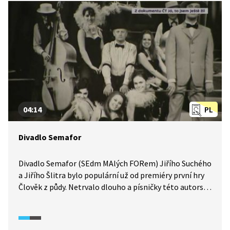
je patrně nejhranějším divadelním představením
ve střední Evropě? Dnes je Laterna magika součástí
Nové scény Národního divadla.
04:14
PL
Divadlo Semafor
Divadlo Semafor (SEdm MAlých FORem) Jiřího Suchého
a Jiřího Šlitra bylo populární už od premiéry první hry
Člověk z půdy. Netrvalo dlouho a písničky této autorské
dvojice se zpívaly od Šumavy k Tatrám.