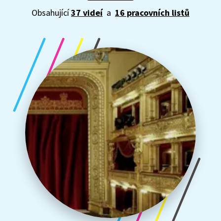
ať už mluvíme o našich, či zahraničních divadelních
Obsahující
37 videí
a
16 pracovních listů
tvůrcích a autorech, nebo o dramatizacích literárních
děl. Prastaré umění, které pravděpodobně vzniklo již
v pravěku z rituálních slavností, máme ale v genech
zakódované všichni. Stačí ho tedy jen vnímat a nechat
ho, aby nás povznášelo.