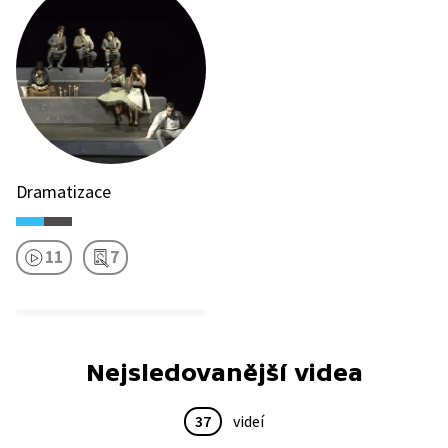
Dramatizace
11
7
Nejsledovanější videa
37
videí