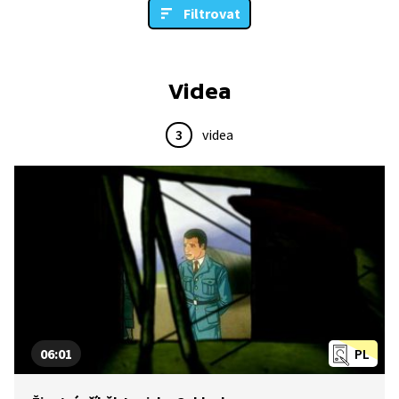
Filtrovat
Videa
3
videa
06:01
PL