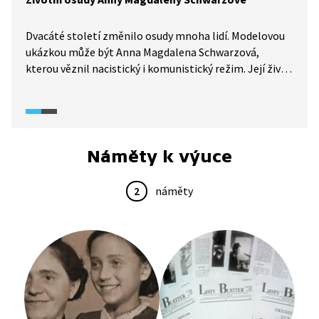
Dvacáté století změnilo osudy mnoha lidí. Modelovou
ukázkou může být Anna Magdalena Schwarzová,
kterou věznil nacistický i komunistický režim. Její život
byl však pevně spjat s vírou. Jaké byly osudy této
řeholnice řádu bosých karmelitánů?
Náměty k výuce
2
náměty