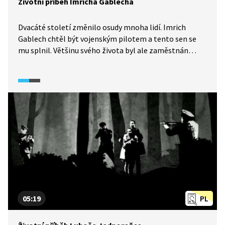
Životní příběh Imricha Gablecha
Dvacáté století změnilo osudy mnoha lidí. Imrich
Gablech chtěl být vojenským pilotem a tento sen se
mu splnil. Většinu svého života byl ale zaměstnán
v dělnických profesích – byl třeba skladníkem nebo
kontrolorem. Proč? Podívejte se na jeho příběh.
05:19
PL