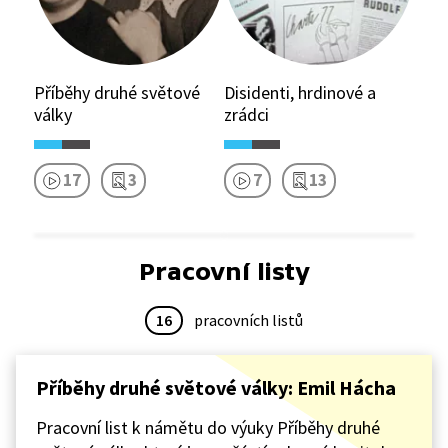
Příběhy druhé světové
Disidenti, hrdinové a
války
zrádci
17
3
7
13
Pracovní listy
16
pracovních listů
Příběhy druhé světové války: Emil Hácha
Pracovní list k námětu do výuky Příběhy druhé