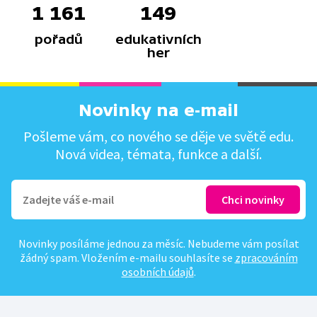
1 161
149
pořadů
edukativních
her
Novinky na e-mail
Pošleme vám, co nového se děje ve světě edu.
Nová videa, témata, funkce a další.
Novinky posíláme jednou za měsíc. Nebudeme vám posílat
žádný spam. Vložením e-mailu souhlasíte se
zpracováním
osobních údajů
.