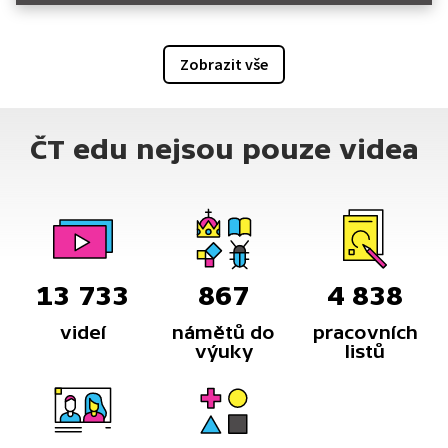
Zobrazit vše
ČT edu nejsou pouze videa
13 733
867
4 838
videí
námětů do
pracovních
výuky
listů