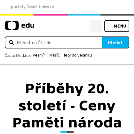
portály České televize
MENU
Hledat
vesmír
Měsíc
lety do vesmíru
Často hledáte:
Příběhy 20.
století - Ceny
Paměti národa