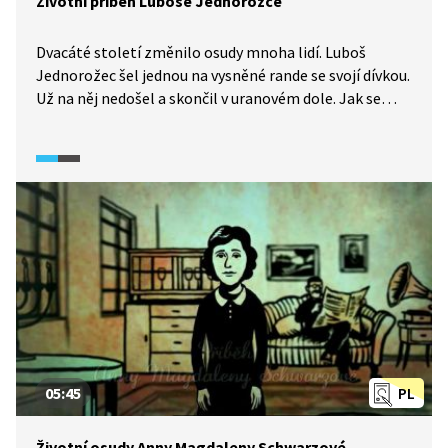
Životní příběh Luboše Jednorožce
Dvacáté století změnilo osudy mnoha lidí. Luboš
Jednorožec šel jednou na vysněné rande se svojí dívkou.
Už na něj nedošel a skončil v uranovém dole. Jak se
to stalo? A jak se mu nakonec podařilo emigrovat
z Československa? Podívejte se na jeho příběh.
05:45
PL
Životní osudy Anny Magdaleny Schwarzové