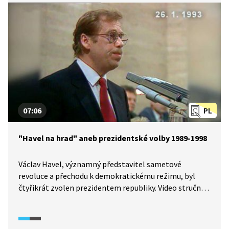
revoluce, něžná revoluce). Jako reakce na brutální
zásah proti této demonstraci vzniká Občanské fórum,
v čele s Václavem Havlem. Toto politické hnutí
odmítalo totalitní komunistický režim.
07:06
PL
"Havel na hrad" aneb prezidentské volby 1989-1998
Václav Havel, významný představitel sametové
revoluce a přechodu k demokratickému režimu, byl
čtyřikrát zvolen prezidentem republiky. Video stručně
seznamuje se zněním prezidentského slibu a děním
krátce po zvolení Havla (tehdy ještě poslanci
parlamentu) v letech 1989, 1990, 1993 a 1998.