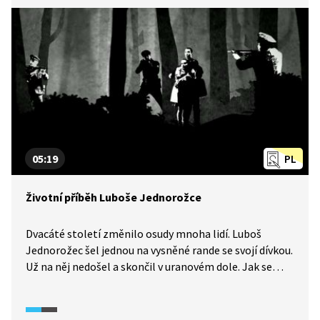
05:19
PL
Životní příběh Luboše Jednorožce
Dvacáté století změnilo osudy mnoha lidí. Luboš
Jednorožec šel jednou na vysněné rande se svojí dívkou.
Už na něj nedošel a skončil v uranovém dole. Jak se
to stalo? A jak se mu nakonec podařilo emigrovat
z Československa? Podívejte se na jeho příběh.