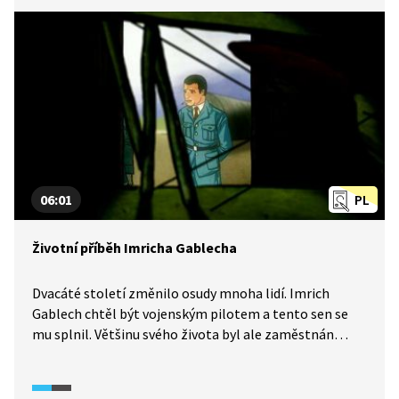
06:01
PL
Životní příběh Imricha Gablecha
Dvacáté století změnilo osudy mnoha lidí. Imrich
Gablech chtěl být vojenským pilotem a tento sen se
mu splnil. Většinu svého života byl ale zaměstnán
v dělnických profesích – byl třeba skladníkem nebo
kontrolorem. Proč? Podívejte se na jeho příběh.