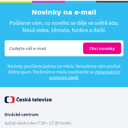
Novinky na e-mail
Pošleme vám, co nového se děje ve světě edu.
Nová videa, témata, funkce a další.
Novinky posíláme jednou za měsíc. Nebudeme vám posílat
žádný spam. Vložením e-mailu souhlasíte se
zpracováním
osobních údajů
.