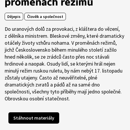
proměnách režimů
Dějepis
Člověk a společnost
Do uranových dolů za provokaci, z kláštera do vězení,
z dělníka ministrem. Bleskové změny, které dramaticky
otáčely životy vzhůru nohama. V proměnách režimů,
jichž Československo během minulého století zažilo
hned několik, se ze zrádců často přes noc stávali
hrdinové a naopak. Osudy lidí, se kterými hrál nejen
minulý režim ruskou ruletu, by nám nebýt 17. listopadu
zůstaly utajeny. Často až neuvěřitelné, plné
dramatických zvratů a pádů až na samé dno
společnosti, všechny tyto příběhy mají jedno společné.
Obrovskou osobní statečnost.
Stáhnout materiály