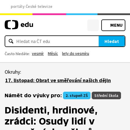
portály České televize
MENU
Hledat
vesmír
Měsíc
lety do vesmíru
Často hledáte:
Okruhy:
17. listopad: Obrat ve směřování našich dějin
Námět do výuky pro:
2. stupeň ZŠ
Střední škola
Disidenti, hrdinové,
zrádci: Osudy lidí v