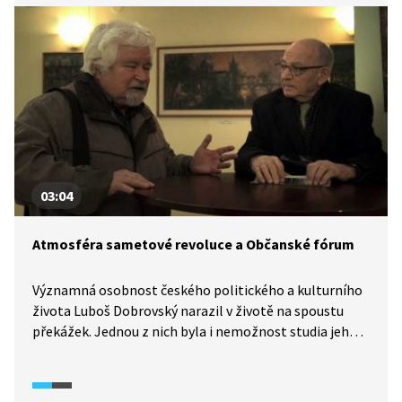
03:04
Atmosféra sametové revoluce a Občanské fórum
Významná osobnost českého politického a kulturního
života Luboš Dobrovský narazil v životě na spoustu
překážek. Jednou z nich byla i nemožnost studia jeho
synů. Režim to nedovoloval. Nejen jemu, ale i celé
společnosti se do paměti zapsala listopadová
studentská demonstrace na Národní třídě (sametová