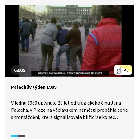
ve které žil. Na Slovensku byl výrazným představitelem
sametové revoluce, poté byl zvolen ministrem vnitra.
Nikdy se svých zásad nevzdal, nepřestal usilovat
o pojmenování a zmapování temných stránek naší
minulosti, byl to neúnavný zápasník se zlem
a bezprávím. Hlavním jazykem ukázky je slovenština.
03:05
PL
Palachův týden 1989
V lednu 1989 uplynulo 20 let od tragického činu Jana
Palacha. V Praze na Václavském náměstí proběhla série
shromáždění, která signalizovala blížící se konec
komunistického režimu v Československu. Sdělovací
prostředky přinášely o událostech zkreslené informace
se zřejmým záměrem manipulace veřejným míněním.