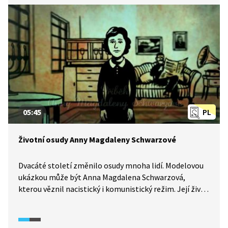
05:45
PL
Životní osudy Anny Magdaleny Schwarzové
Dvacáté století změnilo osudy mnoha lidí. Modelovou
ukázkou může být Anna Magdalena Schwarzová,
kterou věznil nacistický i komunistický režim. Její život
byl však pevně spjat s vírou. Jaké byly osudy této
řeholnice řádu bosých karmelitánů?