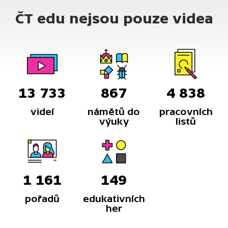
ČT edu nejsou pouze videa
13 733
867
4 838
videí
námětů do
pracovních
výuky
listů
1 161
149
pořadů
edukativních
her