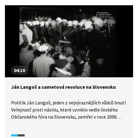
04:10
Ján Langoš a sametová revoluce na Slovensku
Politik Ján Langoš, jeden z nejvýraznějších vůdců hnutí
Veřejnosť proti násiliu, které vzniklo vedle českého
Občanského fóra na Slovensku, zemřel v roce 2006
při autonehodě. Jeho životní partnerka a přátelé
vzpomínají na jeho osobnost a na éru komunismu,