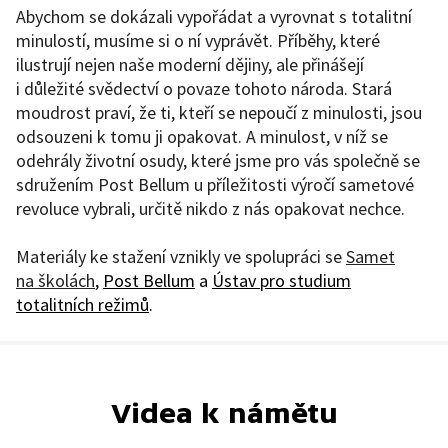
Abychom se dokázali vypořádat a vyrovnat s totalitní
minulostí, musíme si o ní vyprávět. Příběhy, které
ilustrují nejen naše moderní dějiny, ale přinášejí
i důležité svědectví o povaze tohoto národa. Stará
moudrost praví, že ti, kteří se nepoučí z minulosti, jsou
odsouzeni k tomu ji opakovat. A minulost, v níž se
odehrály životní osudy, které jsme pro vás společně se
sdružením Post Bellum u příležitosti výročí sametové
revoluce vybrali, určitě nikdo z nás opakovat nechce.
Materiály ke stažení vznikly ve spolupráci se
Samet
na školách
,
Post Bellum
a
Ústav pro studium
totalitních režimů
.
Videa k námětu