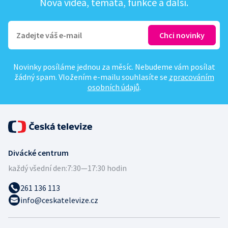
Nová videa, témata, funkce a další.
Novinky posíláme jednou za měsíc. Nebudeme vám posílat
žádný spam. Vložením e-mailu souhlasíte se
zpracováním
osobních údajů
.