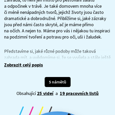
a odpočinek v trávě. Je také domovem mnoha více
či méně nenápadných tvorů, jejichž životy jsou často
dramatické a dobrodružné. Přiblížíme si, jaké zázraky
jsou před námi často skryté, ač je máme přímo
na očích. A nejen to. Máme pro vás i nějakou tu inspiraci
na podzimní tvoření a potravu pro oči, uši i žaludek.
Představíme si, jaké různé podoby může taková
zahrada mít, a uvědomíme si, že se vyvíjela a stále ještě
vyvíjí v čase. A jaké jsou nejnovější trendy, pokud jde o
Zobrazit celý popis
zahrady, které nezatěžují planetu, a přesto člověku
poskytují své plody? I to si povíme. A zkusili jste někdy
zavřít oči a jen tak poslouchat, jak vaše zahrada zní? My
5 námětů
ano. Také jsme zjišťovali, kolik druhů jablek se u nás
Obsahující
25 videí
a
19 pracovních listů
pěstuje a jak se správně uskladňují na zimu. A ani
tentokrát jsme nezapomněli na pracovní listy.