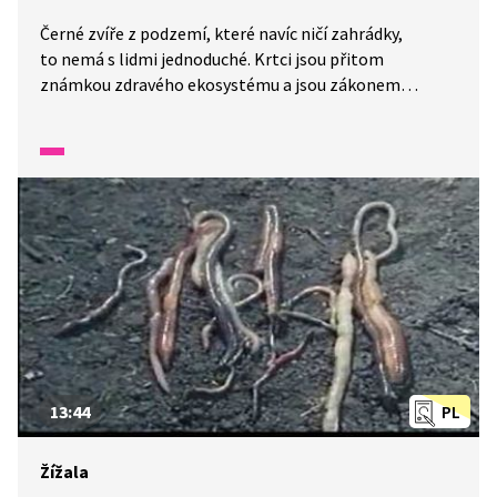
Černé zvíře z podzemí, které navíc ničí zahrádky,
to nemá s lidmi jednoduché. Krtci jsou přitom
známkou zdravého ekosystému a jsou zákonem
chránění. Na svůj život v podzemí jsou dokonale
přizpůsobeni. Mají srst všemi směry a vynikající čich.
13:44
PL
Žížala