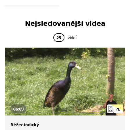
Nejsledovanější videa
25
videí
06:09
PL
Běžec indický