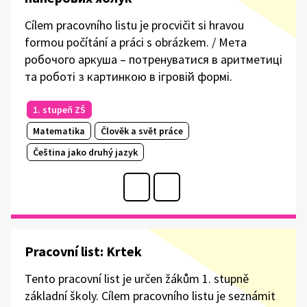
Cílem pracovního listu je procvičit si hravou
formou počítání a práci s obrázkem. / Мета
робочого аркуша – потренуватися в аритметиці
та роботі з картинкою в ігровій формі.
1. stupeň ZŠ
Matematika
Člověk a svět práce
Čeština jako druhý jazyk
Pracovní list: Krtek
Tento pracovní list je určen žákům 1. stupně
základní školy. Cílem pracovního listu je seznámit