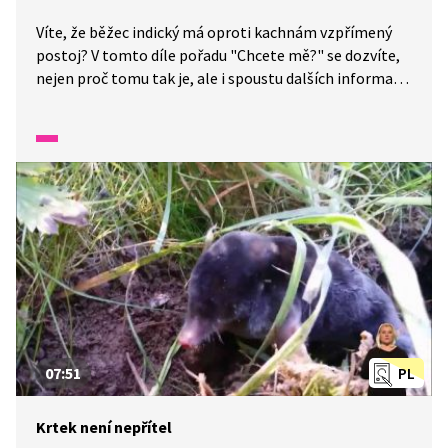
Víte, že běžec indický má oproti kachnám vzpřímený
postoj? V tomto díle pořadu "Chcete mě?" se dozvíte,
nejen proč tomu tak je, ale i spoustu dalších informací
o jejich chovu.
07:51
PL
Krtek není nepřítel