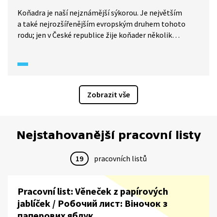
Koňadra je naší nejznámější sýkorou. Je největším
a také nejrozšířenějším evropským druhem tohoto
rodu; jen v České republice žije koňader několik
milionů. Pro svoji všeobecnou známost tak může být
dobrým modelovým druhem pro výuku tématu ptáci.
Zobrazit vše
Nejstahovanější pracovní listy
19
pracovních listů
Pracovní list: Věneček z papírových
jablíček / Робочий лист: Віночок з
паперових яблук