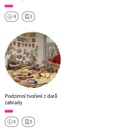
4
3
Podzimní tvoření z darů
zahrady
5
5