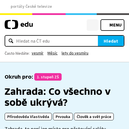
portály České televize
MENU
Hledat
vesmír
Měsíc
lety do vesmíru
Často hledáte:
Okruh pro:
1. stupeň ZŠ
Zahrada: Co všechno v
sobě ukrývá?
Přírodověda Vlastivěda
Prvouka
Člověk a svět práce
Zahrada, to není jen místo pro pěstování salátu