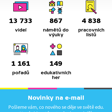
13 733
867
4 838
videí
námětů do
pracovních
výuky
listů
1 161
149
pořadů
edukativních
her
Novinky na e-mail
Pošleme vám, co nového se děje ve světě edu.