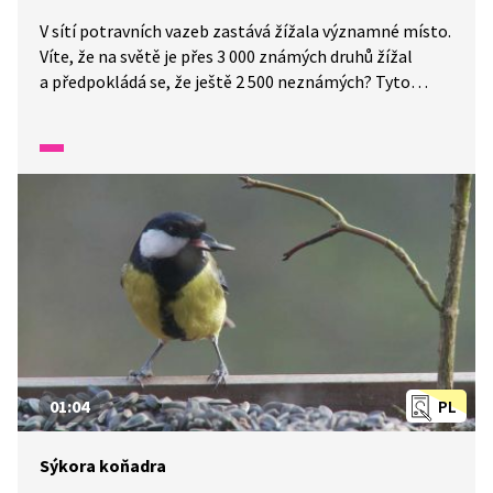
V sítí potravních vazeb zastává žížala významné místo.
Víte, že na světě je přes 3 000 známých druhů žížal
a předpokládá se, že ještě 2 500 neznámých? Tyto
a další zajímavosti se dozvíte v tomto díle pořadu
Přidej se.
01:04
PL
Sýkora koňadra