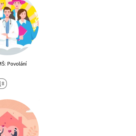
Š: Povolání
8