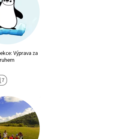
lekce: Výprava za
kruhem
7