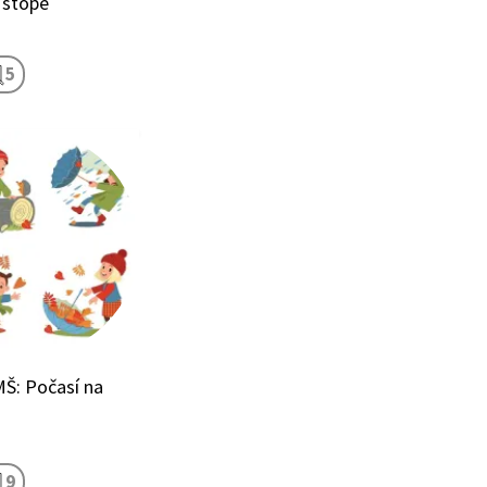
 stopě
5
Š: Počasí na
9