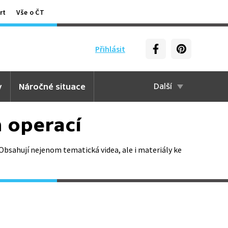
rt
Vše o ČT
Přihlásit
y
Náročné situace
Další
 operací
Obsahují nejenom tematická videa, ale i materiály ke