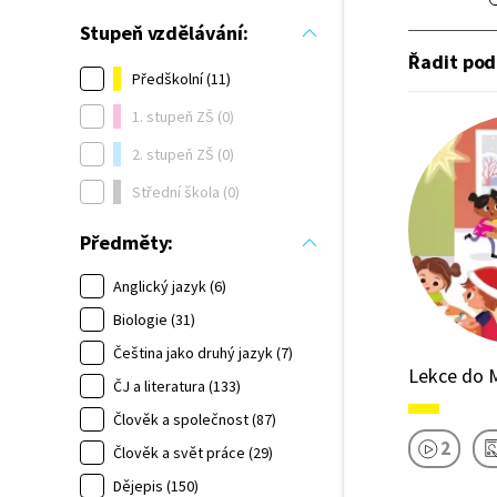
Stupeň vzdělávání:
Řadit pod
Předškolní (11)
1. stupeň ZŠ (0)
2. stupeň ZŠ (0)
Střední škola (0)
Předměty:
Anglický jazyk (6)
Biologie (31)
Čeština jako druhý jazyk (7)
Lekce do M
ČJ a literatura (133)
Člověk a společnost (87)
2
Člověk a svět práce (29)
Dějepis (150)