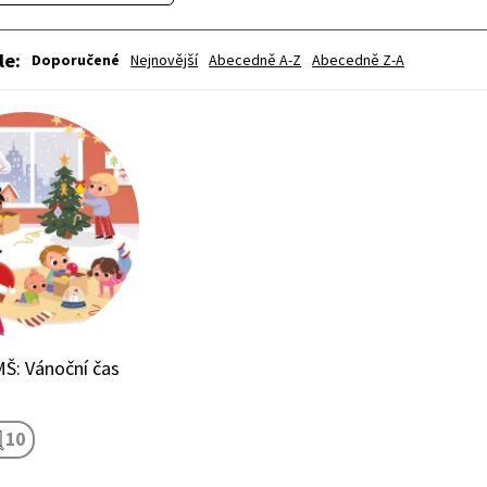
le
:
Doporučené
Nejnovější
Abecedně A-Z
Abecedně Z-A
Š: Vánoční čas
10