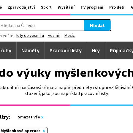
e
Zpravodajství
Sport
iVysílání
TV program
Pro děti
A
Hledat
lety do vesmíru
vesmír
Měsíc
hledáte:
ruhy
Náměty
Pracovní listy
Hry
Přijímačk
do výuky myšlenkových
 aktuální i nadčasová témata napříč předměty i stupni vzdělávání. 
stažení, jako jsou například pracovní listy.
ltry:
Smazat vše
Myšlenkové operace