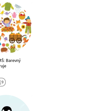
MŠ: Barevný
ruje
9