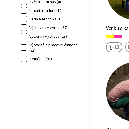
Svět kolem nás (4)
Umění a kultura (12)
Věda a technika (10)
Venku s k
Výchova ke zdraví (67)
Výtvarná výchova (28)
Výtvarné a pracovní činnosti
11
(27)
Zeměpis (92)