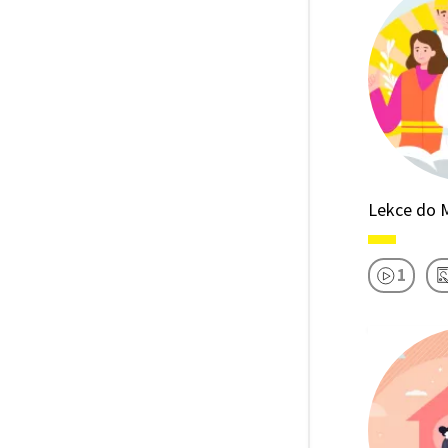
Lekce do M
1