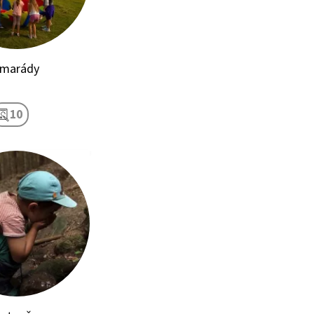
amarády
10