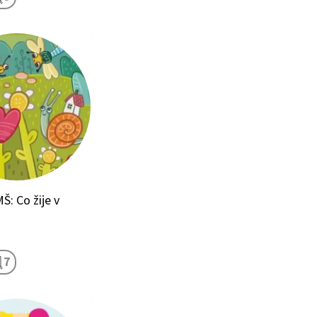
Š: Co žije v
7