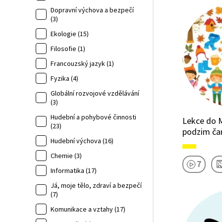
Dopravní výchova a bezpečí
(3)
Ekologie (15)
Filosofie (1)
Francouzský jazyk (1)
Fyzika (4)
Globální rozvojové vzdělávání
(3)
Hudební a pohybové činnosti
Lekce do 
(23)
podzim ča
Hudební výchova (16)
Chemie (3)
7
Informatika (17)
Já, moje tělo, zdraví a bezpečí
(7)
Komunikace a vztahy (17)