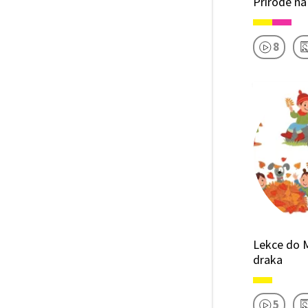
Přírodě na
8
Lekce do M
draka
5