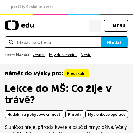
portály České televize
MENU
Hledat
vesmír
lety do vesmíru
Měsíc
Často hledáte:
Námět do výuky pro:
Předškolní
Lekce do MŠ: Co žije v
trávě?
Hudební a pohybové činnosti
Příroda
Myšlenkové operace
Sluníčko hřeje, příroda kvete a bzučící hmyz ožívá. Včely