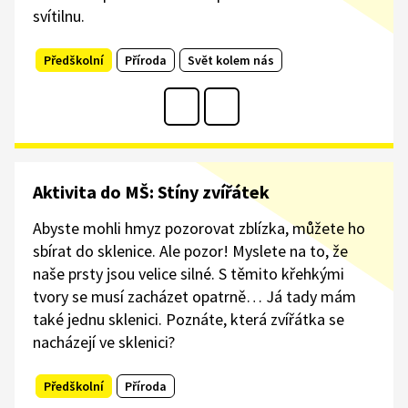
svítilnu.
Předškolní
Příroda
Svět kolem nás
Aktivita do MŠ: Stíny zvířátek
Abyste mohli hmyz pozorovat zblízka, můžete ho
sbírat do sklenice. Ale pozor! Myslete na to, že
naše prsty jsou velice silné. S těmito křehkými
tvory se musí zacházet opatrně… Já tady mám
také jednu sklenici. Poznáte, která zvířátka se
nacházejí ve sklenici?
Předškolní
Příroda