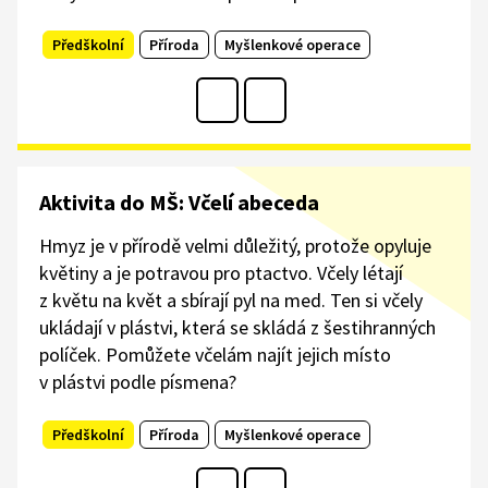
Předškolní
Příroda
Myšlenkové operace
Aktivita do MŠ: Včelí abeceda
Hmyz je v přírodě velmi důležitý, protože opyluje
květiny a je potravou pro ptactvo. Včely létají
z květu na květ a sbírají pyl na med. Ten si včely
ukládají v plástvi, která se skládá z šestihranných
políček. Pomůžete včelám najít jejich místo
v plástvi podle písmena?
Předškolní
Příroda
Myšlenkové operace