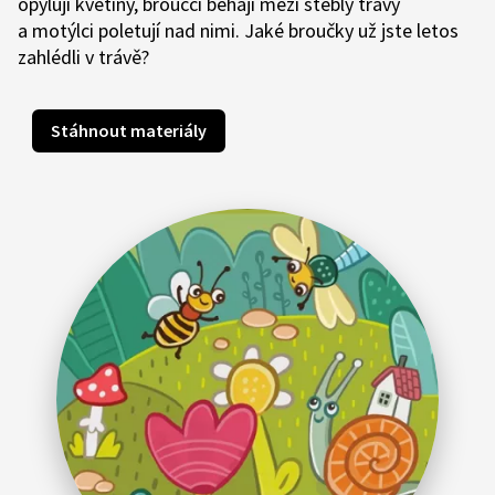
opylují květiny, broučci běhají mezi stébly trávy
a motýlci poletují nad nimi. Jaké broučky už jste letos
zahlédli v trávě?
Stáhnout materiály