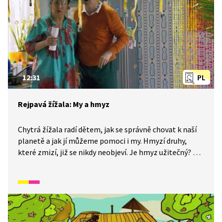
12:31
PL
Rejpavá žížala: My a hmyz
Chytrá žížala radí dětem, jak se správně chovat k naší
planetě a jak jí můžeme pomoci i my. Hmyzí druhy,
které zmizí, již se nikdy neobjeví. Je hmyz užitečný? Co
by se stalo, kdyby na naší planetě hmyz nebyl? Narušil
by se potravní řetězec a do něj patří i člověk! Proto
bychom si měli rozmyslet, jak se ke hmyzu chováme.
A co tedy máme dělat? Všechno si vysvětlíme.