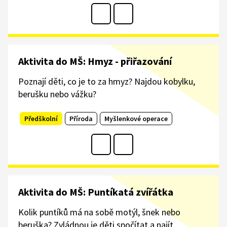
Aktivita do MŠ: Hmyz - přiřazování
Poznají děti, co je to za hmyz? Najdou kobylku,
berušku nebo vážku?
Předškolní
Příroda
Myšlenkové operace
Aktivita do MŠ: Puntíkatá zvířátka
Kolik puntíků má na sobě motýl, šnek nebo
beruška? Zvládnou je děti spočítat a najít