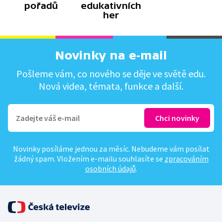
pořadů
edukativních
her
Novinky na e-mail
Pošleme vám, co nového se děje ve světě edu.
Nová videa, témata, funkce a další.
Novinky posíláme jednou za měsíc. Nebudeme vám posílat
žádný spam. Vložením e-mailu souhlasíte se
zpracováním
osobních údajů
.