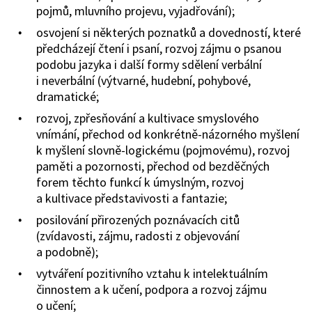
pojmů, mluvního projevu, vyjadřování);
osvojení si některých poznatků a dovedností, které
předcházejí čtení i psaní, rozvoj zájmu o psanou
podobu jazyka i další formy sdělení verbální
i neverbální (výtvarné, hudební, pohybové,
dramatické;
rozvoj, zpřesňování a kultivace smyslového
vnímání, přechod od konkrétně-názorného myšlení
k myšlení slovně-logickému (pojmovému), rozvoj
paměti a pozornosti, přechod od bezděčných
forem těchto funkcí k úmyslným, rozvoj
a kultivace představivosti a fantazie;
posilování přirozených poznávacích citů
(zvídavosti, zájmu, radosti z objevování
a podobně);
vytváření pozitivního vztahu k intelektuálním
činnostem a k učení, podpora a rozvoj zájmu
o učení;