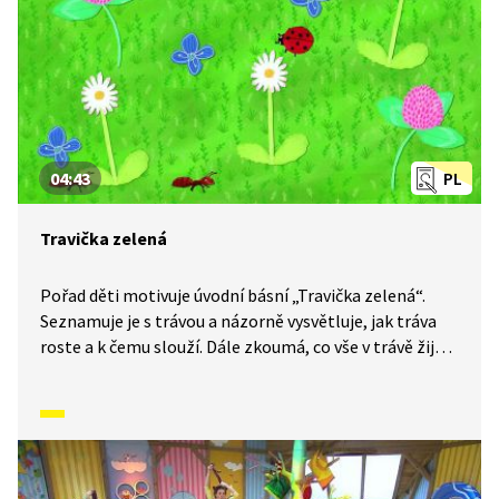
04:43
PL
Travička zelená
Pořad děti motivuje úvodní básní „Travička zelená“.
Seznamuje je s trávou a názorně vysvětluje, jak tráva
roste a k čemu slouží. Dále zkoumá, co vše v trávě žije,
a ukazuje, které květiny jsou jedlé a které jsou vhodné
jen pro zvířata. Na konci je vysvětleno, co je to seno a k
čemu se používá.