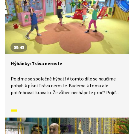
09:43
Hýbánky: Tráva neroste
Pojďme se společně hýbat! V tomto díle se naučíme
pohyb k písni Tráva neroste. Budeme k tomu ale
potřebovat kravatu. Že vůbec nechápete proč? Pojďme
se tedy podívat a hlavně si vyzkoušet, co nás v tomto
díle čeká.