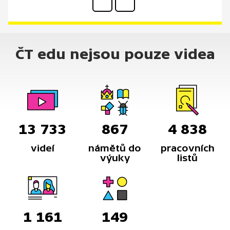
ČT edu nejsou pouze videa
13 733
867
4 838
videí
námětů do
pracovních
výuky
listů
1 161
149