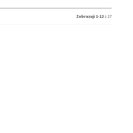
Zobrazuji 1-12
z 27