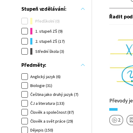
Stupeň vzdělávání:
Řadit pod
Předškolní (0)
1. stupeň ZŠ (9)
2. stupeň ZŠ (17)
Střední škola (3)
Předměty:
Anglický jazyk (6)
Biologie (31)
Čeština jako druhý jazyk (7)
Převody j
ČJ a literatura (133)
Člověk a společnost (87)
2
Člověk a svět práce (29)
Dějepis (150)