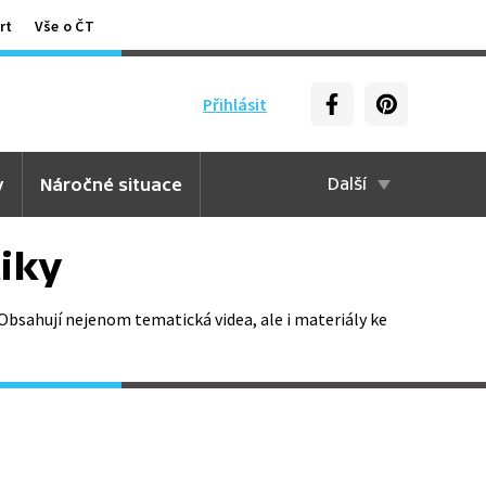
rt
Vše o ČT
Přihlásit
y
Náročné situace
Další
iky
Obsahují nejenom tematická videa, ale i materiály ke