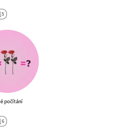
5
é počítání
6