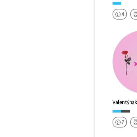
4
Valentýnsk
7