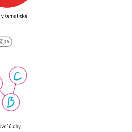
 v tematické
15
ovní úlohy