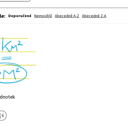
le
:
Doporučené
Nejnovější
Abecedně A-Z
Abecedně Z-A
ednotek
6