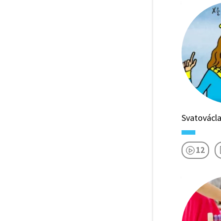
Svatovácla
12