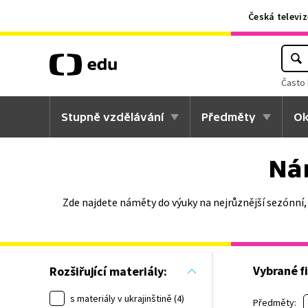
Česká televiz
Často 
Stupně vzdělávání
Předměty
Ok
Ná
Zde najdete náměty do výuky na nejrůznější sezónní,
Vybrané fi
Rozšiřující materiály:
s materiály v ukrajinštině (4)
Předměty: