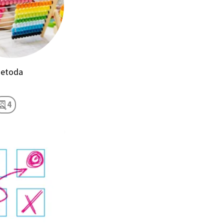
metoda
4