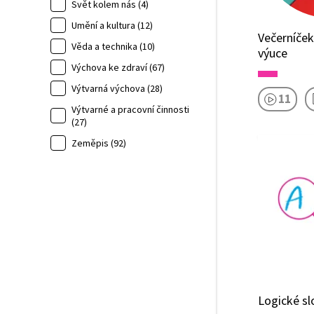
Svět kolem nás (4)
Umění a kultura (12)
Večerníček
Věda a technika (10)
výuce
Výchova ke zdraví (67)
Výtvarná výchova (28)
11
Výtvarné a pracovní činnosti
(27)
Zeměpis (92)
Logické sl