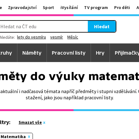
e
Zpravodajství
Sport
iVysílání
TV program
Pro děti
A
Hledat
lety do vesmíru
vesmír
Měsíc
hledáte:
ruhy
Náměty
Pracovní listy
Hry
Přijímačk
měty do výuky matemat
 aktuální i nadčasová témata napříč předměty i stupni vzdělávání. 
stažení, jako jsou například pracovní listy.
ltry:
Smazat vše
Matematika