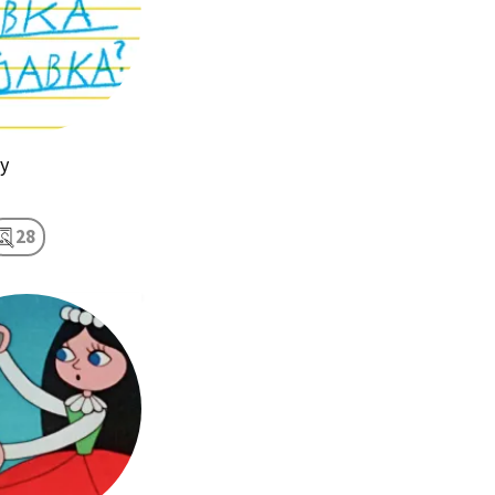
hy
28