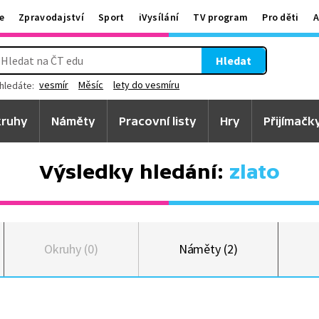
e
Zpravodajství
Sport
iVysílání
TV program
Pro děti
A
Hledat
vesmír
Měsíc
lety do vesmíru
hledáte:
ruhy
Náměty
Pracovní listy
Hry
Přijímačk
Výsledky hledání:
zlato
Okruhy (0)
Náměty (2)