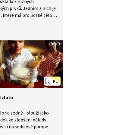
 skládá z různých
ých prvků. Jedním z nich je
o, které má pro lidské tělo
 význam, jeho atomy jsou
ad součástí hemoglobinu.
ost železa v krvi dokázal
ský vědec Vincenzo Menghini
toletí pomocí experimentu,
e demonstrován v této
PL
d zlato
hlorid sodný – slouží jako
dek ke zlepšení nálady.
ávisí na sodíkové pumpě
transport iontů přes