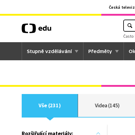
Česká televiz
Často 
Stupně vzdělávání
Předměty
Ok
Vše (231)
Videa (145)
Rozšiřující materiály: