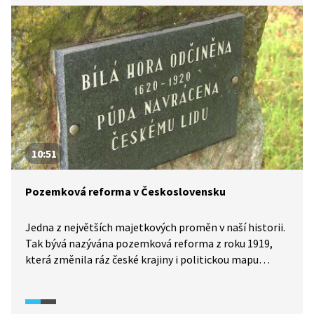
a následným odsunem mnoho těchto pomníků osiřelo
či úplně zmizelo. Podívejte se na některé z nich
v severních Čechách.
10:51
Pozemková reforma v Československu
Jedna z největších majetkových proměn v naší historii.
Tak bývá nazývána pozemková reforma z roku 1919,
která změnila ráz české krajiny i politickou mapu
meziválečného Československa. I díky ní se významnou
politickou silou stala agrární strana. Podívejte se, jak
pozemková reforma probíhala, jaké se s ní pojily