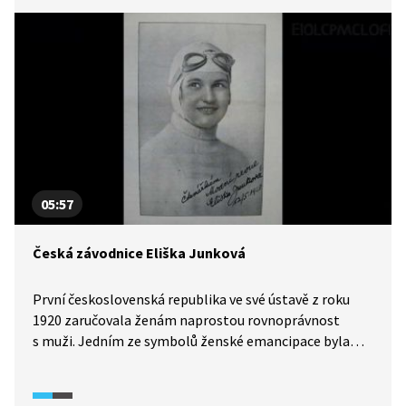
05:57
Česká závodnice Eliška Junková
První československá republika ve své ústavě z roku
1920 zaručovala ženám naprostou rovnoprávnost
s muži. Jedním ze symbolů ženské emancipace byla
česká automobilová závodnice Eliška Junková, která
závodila ve vozidlech značky Bugatti.