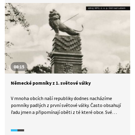
08:15
Německé pomníky z 1. světové války
V mnoha obcích naší republiky dodnes nacházíme
pomníky padlých z první světové války. Často obsahují
řadu jmen a připomínají oběti z té které obce. Své
padlé v první světové válce měli také čeští Němci, žijící
převážně v pohraničních obcích. I oni si pomníky
připomínali své padlé. S událostmi druhé světové války