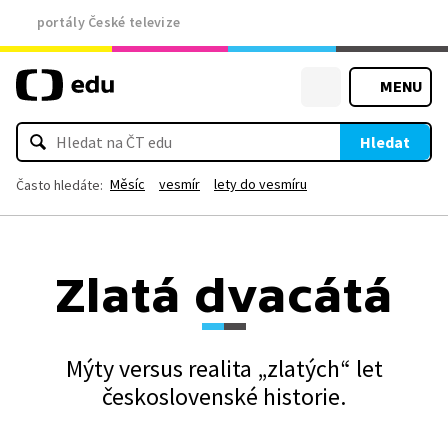
portály České televize
MENU
Hledat
Měsíc
vesmír
lety do vesmíru
Často hledáte:
Zlatá dvacátá
Mýty versus realita „zlatých“ let
československé historie.