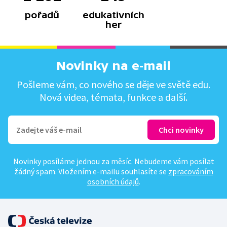
pořadů
edukativních
her
Novinky na e-mail
Pošleme vám, co nového se děje ve světě edu.
Nová videa, témata, funkce a další.
Novinky posíláme jednou za měsíc. Nebudeme vám posílat
žádný spam. Vložením e-mailu souhlasíte se
zpracováním
osobních údajů
.