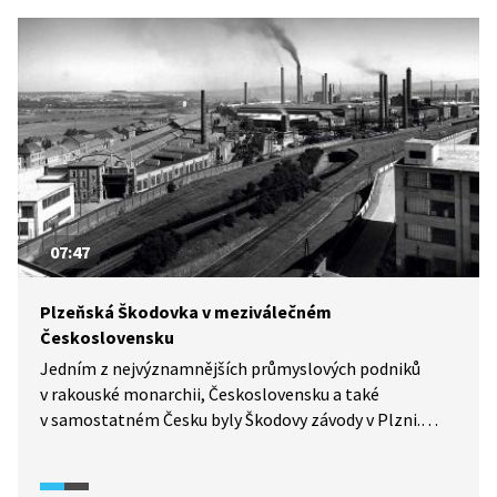
07:47
Plzeňská Škodovka v meziválečném
Československu
Jedním z nejvýznamnějších průmyslových podniků
v rakouské monarchii, Československu a také
v samostatném Česku byly Škodovy závody v Plzni.
Podívejte se na jejich stručnou historii v meziválečné
době.