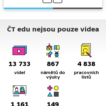
ČT edu nejsou pouze videa
13 733
867
4 838
videí
námětů do
pracovních
výuky
listů
1 161
149