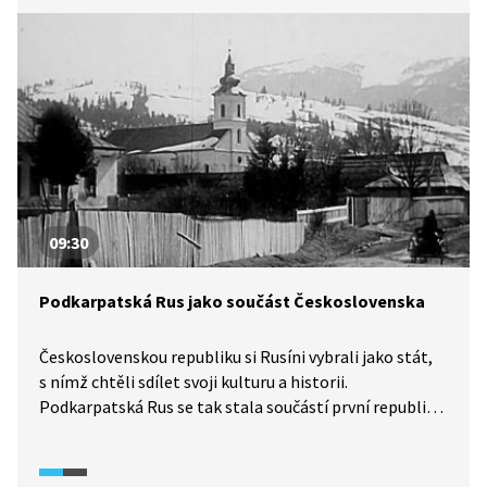
09:30
Podkarpatská Rus jako součást Československa
Československou republiku si Rusíni vybrali jako stát,
s nímž chtěli sdílet svoji kulturu a historii.
Podkarpatská Rus se tak stala součástí první republiky
a zůstala jí až do roku 1945, kdy byla postoupena
Sovětskému svazu. Podívejte se na stručnou historii
této doby.