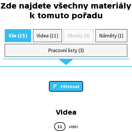
Zde najdete všechny materiály
k tomuto pořadu
Vše (15)
Videa (11)
Okruhy (0)
Náměty (1)
Pracovní listy (3)
Filtrovat
Videa
11
videí