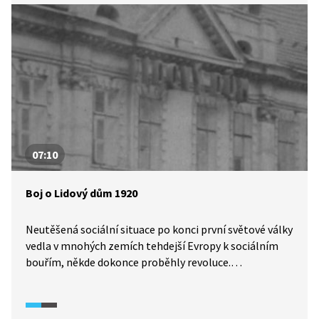
problémy a koho všeho se týkala.
07:10
Boj o Lidový dům 1920
Neutěšená sociální situace po konci první světové války
vedla v mnohých zemích tehdejší Evropy k sociálním
bouřím, někde dokonce proběhly revoluce.
V Československu byla nejsilnější politickou stranou
sociální demokracie, v níž však probíhal spor mezi
vnitřní levicí a pravicí. Vyhrotil se na podzim roku 1920,