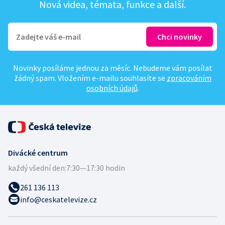
Nová videa, témata, funkce a další.
Novinky posíláme jednou za měsíc. Nebudeme vám posílat
žádný spam. Vložením e-mailu souhlasíte se
zpracováním
osobních údajů
.