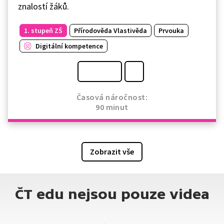
znalostí žáků.
1. stupeň ZŠ
Přírodověda Vlastivěda
Prvouka
Digitální kompetence
Časová náročnost:
90 minut
Zobrazit vše
ČT edu nejsou pouze videa