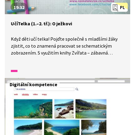
19:32
PL
UčíTelka (1.–2. tř.): O ježkovi
Když děti učí telka! Pojďte společně s mladšími žáky
zjistit, co to znamená pracovat se schematickým
zobrazením. S využitím knihy Zvířata – zábavná
anatomie pro děti budeme určovat, která část textu
patří ke kterému schématu. Jedno schéma zkusíme
sami vytvořit.
Digitální kompetence