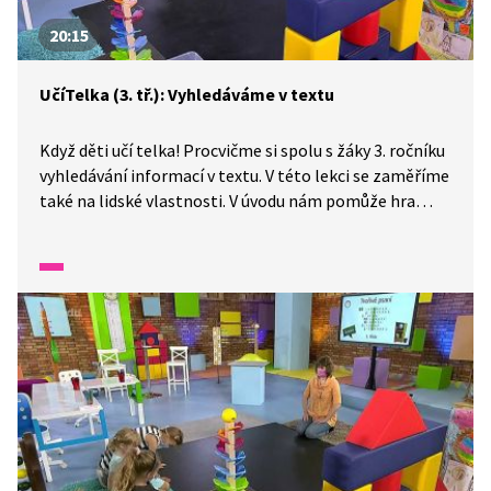
20:15
UčíTelka (3. tř.): Vyhledáváme v textu
Když děti učí telka! Procvičme si spolu s žáky 3. ročníku
vyhledávání informací v textu. V této lekci se zaměříme
také na lidské vlastnosti. V úvodu nám pomůže hra
s písmeny našeho jména i vyvozování vlastností podle
obrázku.