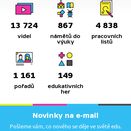
13 724
867
4 838
videí
námětů do
pracovních
výuky
listů
1 161
149
pořadů
edukativních
her
Novinky na e-mail
Pošleme vám, co nového se děje ve světě edu.