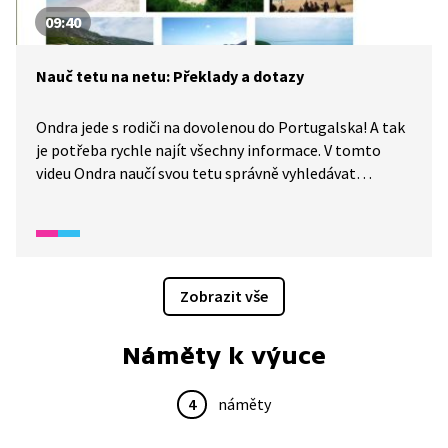
09:40
Nauč tetu na netu: Překlady a dotazy
Ondra jede s rodiči na dovolenou do Portugalska! A tak
je potřeba rychle najít všechny informace. V tomto
videu Ondra naučí svou tetu správně vyhledávat
na internetu, používat klíčová slova a vyhledávací
operátory. A místo tištěného slovníku si připraví online
překladač. Uvidíme, jak jeho dovolená dopadne!
Zobrazit vše
Náměty k výuce
4
náměty