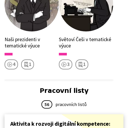
Naši prezidenti v
Světoví Češi v tematické
tematické výuce
výuce
4
1
3
1
Pracovní listy
56
pracovních listů
Aktivita k rozvoji digitální kompetence: