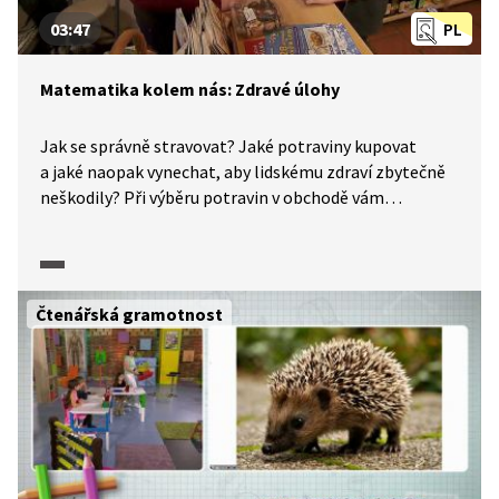
03:47
PL
Matematika kolem nás: Zdravé úlohy
Jak se správně stravovat? Jaké potraviny kupovat
a jaké naopak vynechat, aby lidskému zdraví zbytečně
neškodily? Při výběru potravin v obchodě vám
pomohou informace o výživových a nutričních
hodnotách, které jsou uvedeny na obalu. Podívejte se
na video a vypočtěte úlohy, které jsou pro vás
připraveny v pracovním listu.
Čtenářská gramotnost