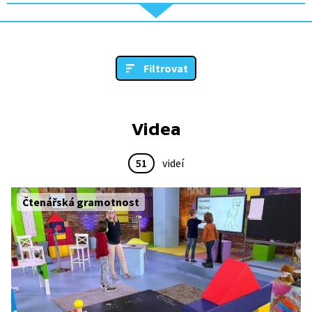
Filtrovat
Videa
51
videí
Čtenářská gramotnost