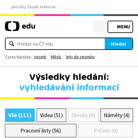
portály České televize
MENU
Hledat
vesmír
Měsíc
lety do vesmíru
Často hledáte:
Výsledky hledání:
vyhledávání informací
Vše (111)
Videa (51)
Okruhy (0)
Náměty (4)
Pracovní listy (56)
Pořady (0)