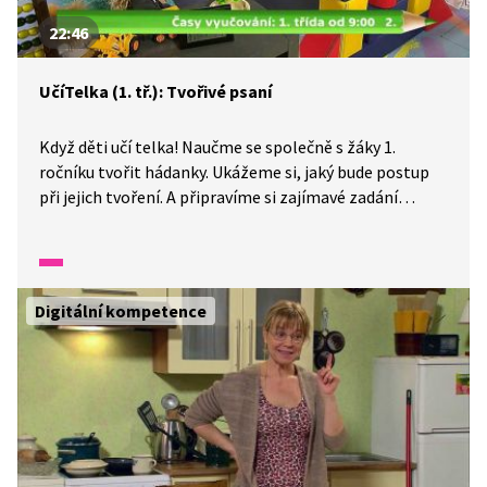
22:46
UčíTelka (1. tř.): Tvořivé psaní
Když děti učí telka! Naučme se společně s žáky 1.
ročníku tvořit hádanky. Ukážeme si, jaký bude postup
při jejich tvoření. A připravíme si zajímavé zadání
pro ostatní.
Digitální kompetence