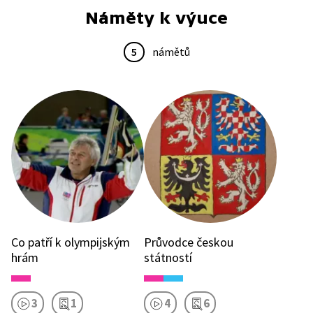
Náměty k výuce
5
námětů
Co patří k olympijským
Průvodce českou
hrám
státností
3
1
4
6