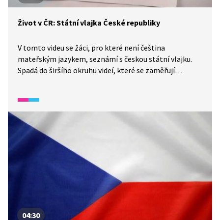
Život v ČR: Státní vlajka České republiky
V tomto videu se žáci, pro které není čeština
mateřským jazykem, seznámí s českou státní vlajku.
Spadá do širšího okruhu videí, které se zaměřují
na život v České republice, její historii, kulturu a zvyky.
04:30