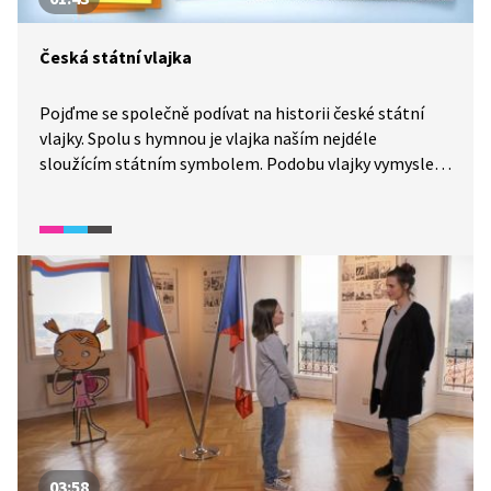
Česká státní vlajka
Pojďme se společně podívat na historii české státní
vlajky. Spolu s hymnou je vlajka naším nejdéle
sloužícím státním symbolem. Podobu vlajky vymyslel
archivář a heraldik Jaroslav Kursa. Na to, jak se má
vlajka správně vyvěšovat, existují pevně daná pravidla.
Znáte je?
03:58