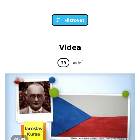
Filtrovat
Videa
39
videí
01:43