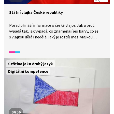
Státní vlajka České republiky
Pořad přináší informace o české vlajce. Jak a proč
vypadá tak, jak vypadá, co znamenají její barvy, co se
s vlajkou dělá i nedělá, jaký je rozdíl mezi vlajkou
a praporem a co je to trikolora.
Čeština jako druhý jazyk
Digitální kompetence
04:56