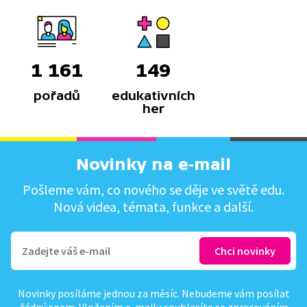
1 161
149
pořadů
edukativních
her
Novinky na e-mail
Pošleme vám, co nového se děje ve světě edu.
Nová videa, témata, funkce a další.
Novinky posíláme jednou za měsíc. Nebudeme vám posílat