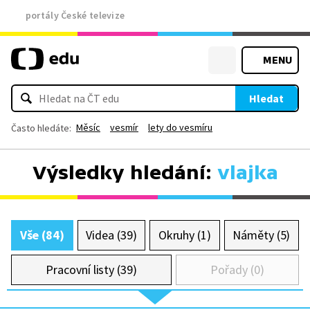
portály České televize
MENU
Hledat
Měsíc
vesmír
lety do vesmíru
Často hledáte:
Výsledky hledání:
vlajka
Vše (84)
Videa (39)
Okruhy (1)
Náměty (5)
Pracovní listy (39)
Pořady (0)