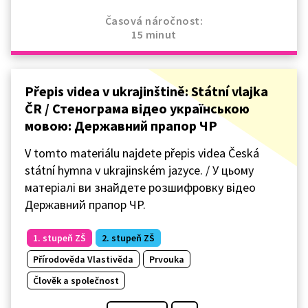
Časová náročnost:
15 minut
Přepis videa v ukrajinštině: Státní vlajka
ČR / Стенограма відео українською
мовою: Державний прапор ЧР
V tomto materiálu najdete přepis videa Česká
státní hymna v ukrajinském jazyce. / У цьому
матеріалі ви знайдете розшифровку відео
Державний прапор ЧР.
1. stupeň ZŠ
2. stupeň ZŠ
Přírodověda Vlastivěda
Prvouka
Člověk a společnost