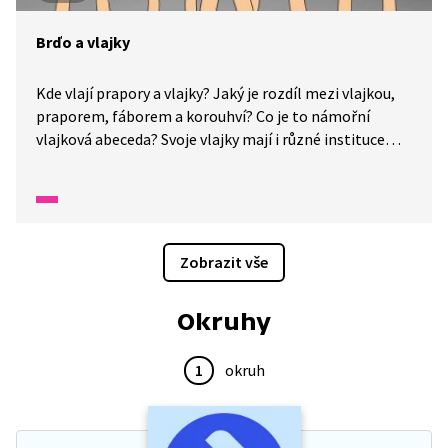
Brďo a vlajky
Kde vlají prapory a vlajky? Jaký je rozdíl mezi vlajkou,
praporem, fáborem a korouhví? Co je to námořní
vlajková abeceda? Svoje vlajky mají i různé instituce
a spolky. Velmi známá je také olympijská vlajka. Brďo
se dozvídá historii vzniku naší státní vlajky. Když ji
chceme nakreslit, musíme dodržet určitá pravidla
stejně jako při jejím vyvěšování.
Zobrazit vše
Okruhy
1
okruh