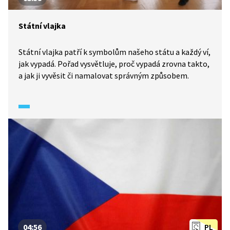
Státní vlajka
Státní vlajka patří k symbolům našeho státu a každý ví,
jak vypadá. Pořad vysvětluje, proč vypadá zrovna takto,
a jak ji vyvěsit či namalovat správným způsobem.
04:56
PL