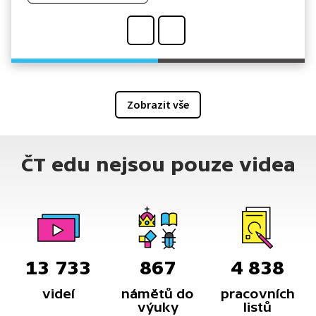
Zobrazit vše
ČT edu nejsou pouze videa
13 733
867
4 838
videí
námětů do
pracovních
výuky
listů