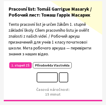
Pracovní list: Tomáš Garrigue Masaryk /
Робочий лист: Томаш Гаррік Масарик
Tento pracovní list je určen žákům 1. stupně
základní školy. Cílem pracovního listu je ověřit
znalosti z našich videí. / Робочий аркуш
призначений для учнів 1 класу початкової
школи. Мета робочого аркуша — перевірити
знання з наших відео.
1. stupeň ZŠ
Přírodověda Vlastivěda
Časová náročnost:
15 minut