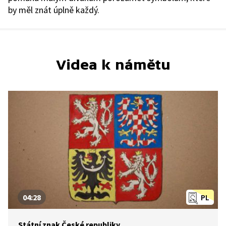
by měl znát úplně každý.
Videa k námětu
04:28
PL
Státní znak České republiky