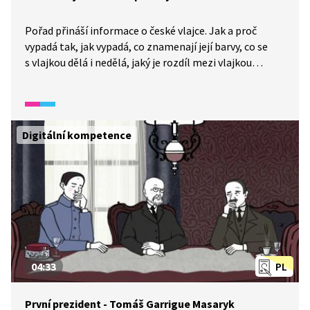
Pořad přináší informace o české vlajce. Jak a proč
vypadá tak, jak vypadá, co znamenají její barvy, co se
s vlajkou dělá i nedělá, jaký je rozdíl mezi vlajkou
a praporem a co je to trikolora.
Digitální kompetence
04:33
PL
První prezident - Tomáš Garrigue Masaryk