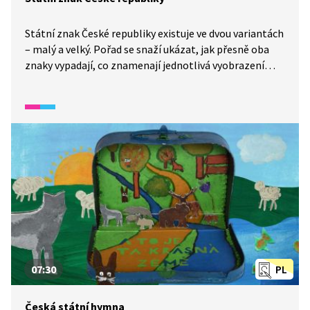
Státní znak České republiky existuje ve dvou variantách
– malý a velký. Pořad se snaží ukázat, jak přesně oba
znaky vypadají, co znamenají jednotlivá vyobrazení
na znaku i jaký symbolický výklad mají podle pravidel
heraldiky.
07:30
PL
Česká státní hymna