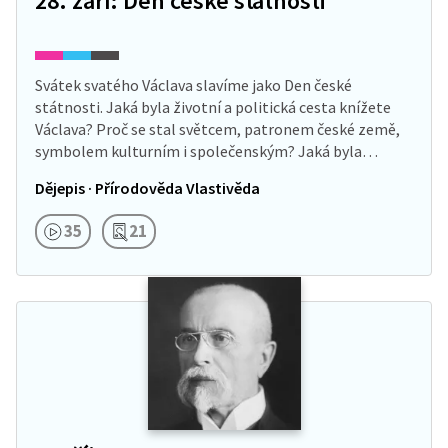
28. září: Den české státnosti
Svátek svatého Václava slavíme jako Den české
státnosti. Jaká byla životní a politická cesta knížete
Václava? Proč se stal světcem, patronem české země,
symbolem kulturním i společenským? Jaká byla…
Dějepis · Přírodověda Vlastivěda
35
21