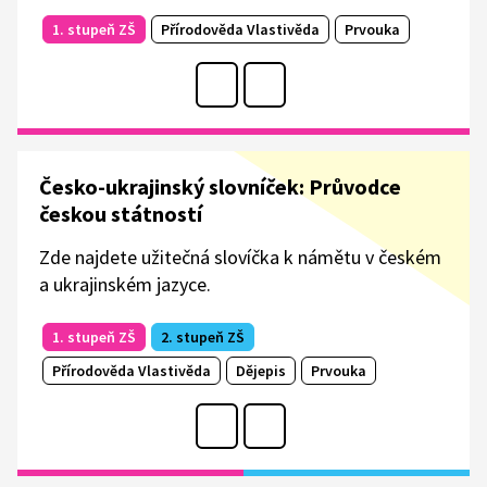
1. stupeň ZŠ
Přírodověda Vlastivěda
Prvouka
Česko-ukrajinský slovníček: Průvodce
českou státností
Zde najdete užitečná slovíčka k námětu v českém
a ukrajinském jazyce.
1. stupeň ZŠ
2. stupeň ZŠ
Přírodověda Vlastivěda
Dějepis
Prvouka