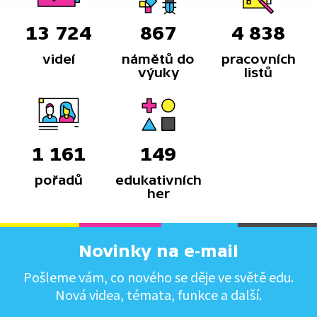
13 724
867
4 838
videí
námětů do
pracovních
výuky
listů
1 161
149
pořadů
edukativních
her
Novinky na e-mail
Pošleme vám, co nového se děje ve světě edu.
Nová videa, témata, funkce a další.