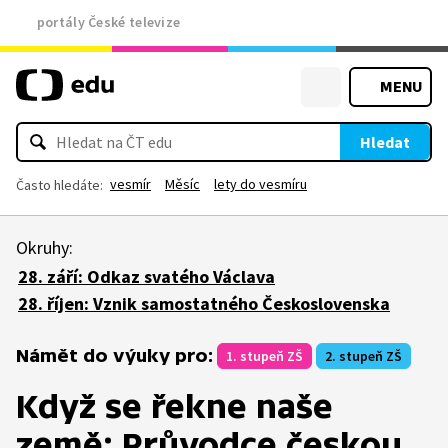
portály České televize
MENU
Hledat
vesmír
Měsíc
lety do vesmíru
Často hledáte:
Okruhy:
28. září: Odkaz svatého Václava
28. říjen: Vznik samostatného Československa
Námět do výuky pro:
1. stupeň ZŠ
2. stupeň ZŠ
Když se řekne naše
země: Průvodce českou