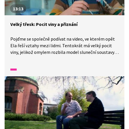
13:13
Velký třesk: Pocit viny a přiznání
Pojďme se společně podívat na video, ve kterém opět
Ela řeší vztahy mezi lidmi. Tentokrát má velký pocit
viny, jelikož omylem rozbila model sluneční soustavy,
který se spolužáky dlouho společně vyráběli do školní
soutěže. Ela není schopna přiznat svou vinu, trápí se,
ale nakonec to zvládne, přizná se všem a obrovsky se jí
uleví.