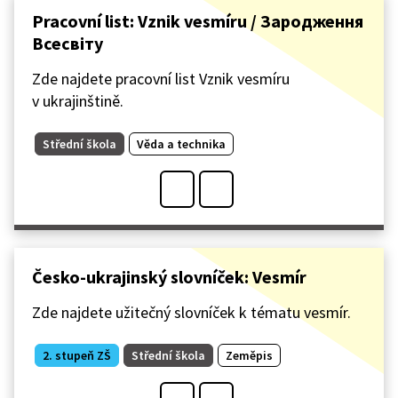
Pracovní list: Vznik vesmíru / Зародження
Всесвіту
Zde najdete pracovní list Vznik vesmíru
v ukrajinštině.
Střední škola
Věda a technika
Česko-ukrajinský slovníček: Vesmír
Zde najdete užitečný slovníček k tématu vesmír.
2. stupeň ZŠ
Střední škola
Zeměpis