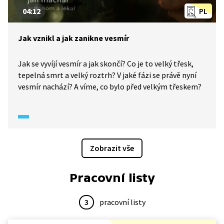
04:12
PL
Jak vznikl a jak zanikne vesmír
Jak se vyvíjí vesmír a jak skončí? Co je to velký třesk,
tepelná smrt a velký roztrh? V jaké fázi se právě nyní
vesmír nachází? A víme, co bylo před velkým třeskem?
Zobrazit vše
Pracovní listy
3
pracovní listy