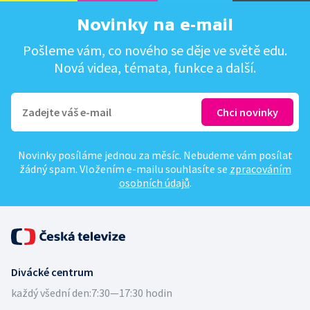
Novinky na e-mail
Pošleme vám, co nového se děje ve světě edu.
Nová videa, témata, funkce a další.
Novinky posíláme jednou za měsíc. Nebudeme vám posílat
žádný spam. Vložením e-mailu souhlasíte se
zpracováním
osobních údajů
.