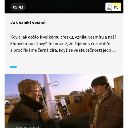
05:43
PL
Jak vznikl vesmír
Kdy a jak došlo k velkému třesku, vzniku vesmíru a naší
Sluneční soustavy? Je možné, že žijeme v černé díře
a proč říkáme černá díra, když se ve skutečnosti jedná
o těleso?