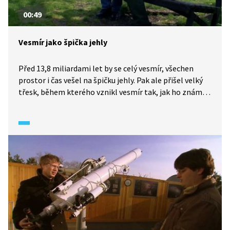
00:49
Vesmír jako špička jehly
Před 13,8 miliardami let by se celý vesmír, všechen
prostor i čas vešel na špičku jehly. Pak ale přišel velký
třesk, během kterého vznikl vesmír tak, jak ho známe
dnes.