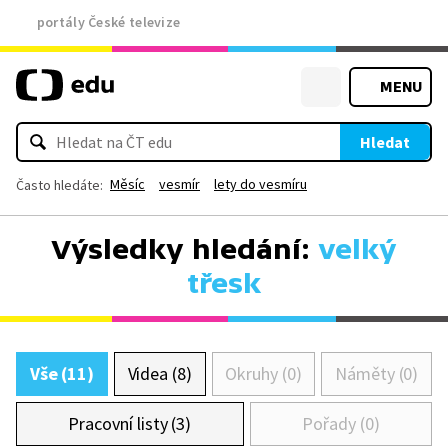
portály České televize
MENU
Hledat
Měsíc
vesmír
lety do vesmíru
Často hledáte:
Výsledky hledání:
velký
třesk
Vše (11)
Videa (8)
Okruhy (0)
Náměty (0)
Pracovní listy (3)
Pořady (0)