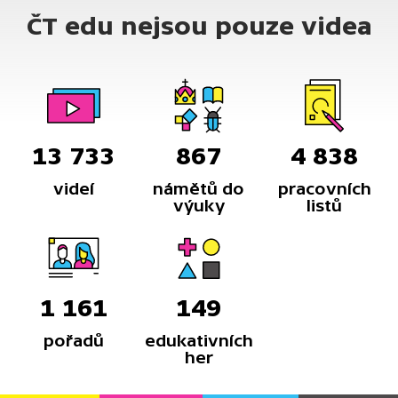
ČT edu nejsou pouze videa
13 733
867
4 838
videí
námětů do
pracovních
výuky
listů
1 161
149
pořadů
edukativních
her