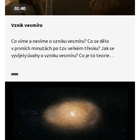
01:40
Vznik vesmíru
Co víme a nevíme o vzniku vesmíru? Co se dělo
v prvních minutách po tzv. velkém třesku? Jak se
vyvíjely úvahy o vzniku vesmíru? Co je to teorie
stacionárního vesmíru? To všechno se dozvíte v tomto
videu.