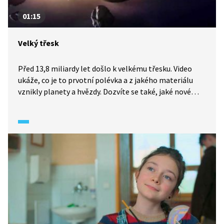
01:15
Velký třesk
Před 13,8 miliardy let došlo k velkému třesku. Video
ukáže, co je to prvotní polévka a z jakého materiálu
vznikly planety a hvězdy. Dozvíte se také, jaké nové
atomy vytvořily termonukleární reakce v nitru hvězd.