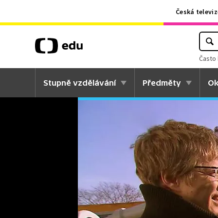
Česká televiz
Často 
Stupně vzdělávání
Předměty
Ok