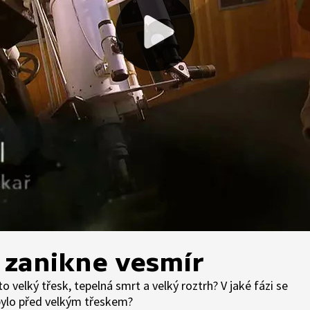
k zanikne vesmír
 to velký třesk, tepelná smrt a velký roztrh? V jaké fázi se
 bylo před velkým třeskem?