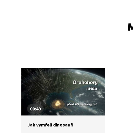
M
00:49
Jak vymřeli dinosauři