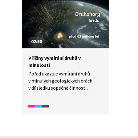
02:58
Příčiny vymírání druhů v
minulosti
Pořad ukazuje vymírání druhů
v minulých geologických érách
v důsledku sopečné činnosti
a dopadu vesmírných těles
na zemský povrch. Co, nebo kdo
může za největší katastrofy
v dějinách naší planety? A jak tahle
velká vymírání probíhala? A jaké
události po nich následovaly?