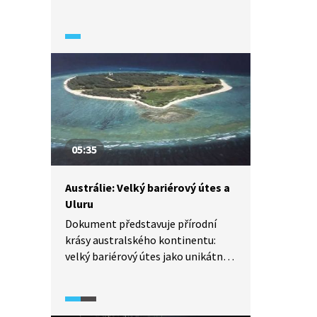
vychovávali svá mláďata a jak se
chovali? O stavbě mozku
dinosaura, o jejich smyslech a stylu
života.
05:35
Austrálie: Velký bariérový útes a
Uluru
Dokument představuje přírodní
krásy australského kontinentu:
velký bariérový útes jako unikátní
ekosystém a Uluru jako posvátné
místo původních australských
kultur – Aboriginců.