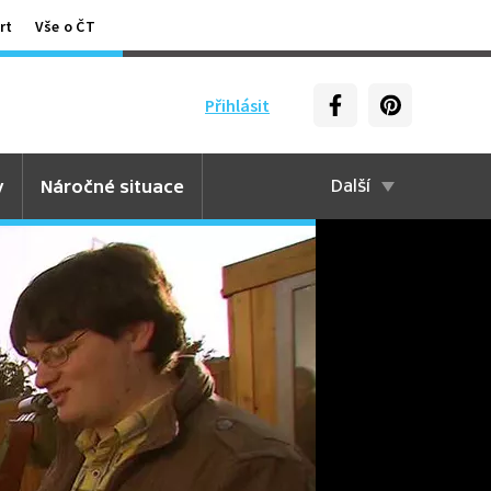
rt
Vše o ČT
Přihlásit
y
Náročné situace
Další