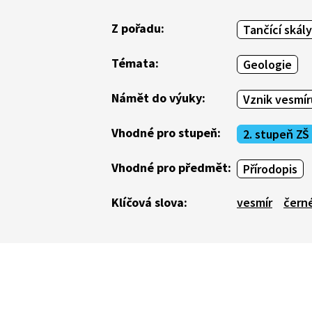
Z pořadu:
Tančící skály
Témata:
Geologie
Námět do výuky:
Vznik vesmír
Vhodné pro stupeň:
2. stupeň ZŠ
Vhodné pro předmět:
Přírodopis
Klíčová slova:
vesmír
černé