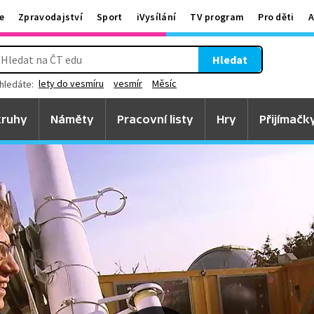
e
Zpravodajství
Sport
iVysílání
TV program
Pro děti
A
Hledat
lety do vesmíru
vesmír
Měsíc
hledáte:
ruhy
Náměty
Pracovní listy
Hry
Přijímačk