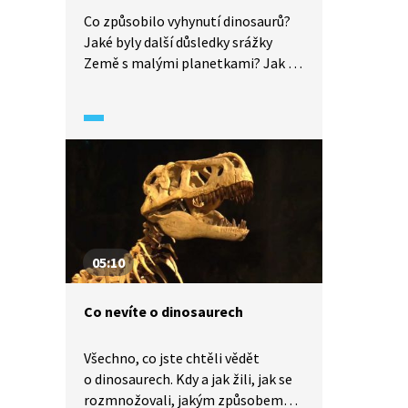
Co způsobilo vyhynutí dinosaurů?
Jaké byly další důsledky srážky
Země s malými planetkami? Jak se
poté změnilo klima na Zemi
a kterým druhům uvolnili dinosauři
místo? Podívejte se, jak se vyvíjel
život na naší planetě v průběhu
druhohor.
05:10
Co nevíte o dinosaurech
Všechno, co jste chtěli vědět
o dinosaurech. Kdy a jak žili, jak se
rozmnožovali, jakým způsobem