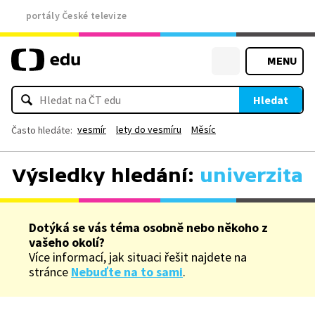
portály České televize
MENU
Hledat
vesmír
lety do vesmíru
Měsíc
Často hledáte:
Výsledky hledání:
univerzita
Dotýká se vás téma osobně nebo někoho z
vašeho okolí?
Více informací, jak situaci řešit najdete na
stránce
Nebuďte na to sami
.