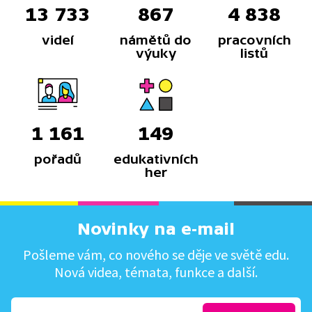
13 733
867
4 838
videí
námětů do
pracovních
výuky
listů
1 161
149
pořadů
edukativních
her
Novinky na e-mail
Pošleme vám, co nového se děje ve světě edu.
Nová videa, témata, funkce a další.