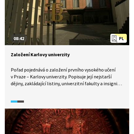
08:42
PL
Založení Karlovy univerzity
Pořad pojednává o založení prvního vysokého učení
v Praze – Karlovy univerzity. Popisuje její nejstarší
dějiny, zakládající listiny, univerzitní fakulty a insignie
univerzity.