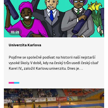
01:21
Univerzita Karlova
Pojďme se společně podívat na historii naší nejstarší
vysoké školy. V době, kdy na český trůn usedl český císař
Karel IV., založil Karlovu univerzitu. Dnes je
to nejvýznamnější škola v Čechách, kde studoval kdysi
třeba i Jan Hus a Karel Čapek.