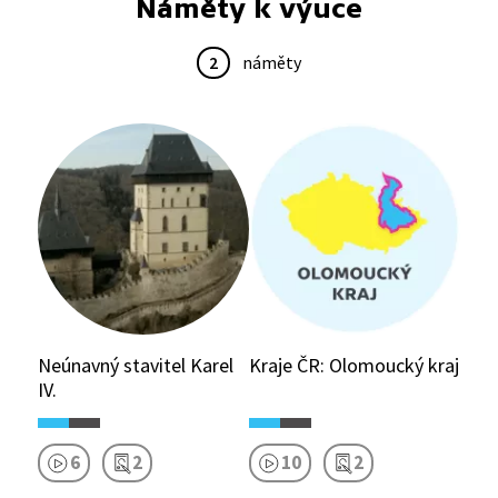
Náměty k výuce
2
náměty
Neúnavný stavitel Karel
Kraje ČR: Olomoucký kraj
IV.
6
2
10
2