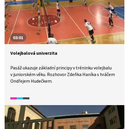
03:01
Volejbalová univerzita
Pasáž ukazuje základní principy v tréninku volejbalu
v juniorském věku. Rozhovor Zdeňka Haníka s hráčem
Ondřejem Hudečkem.