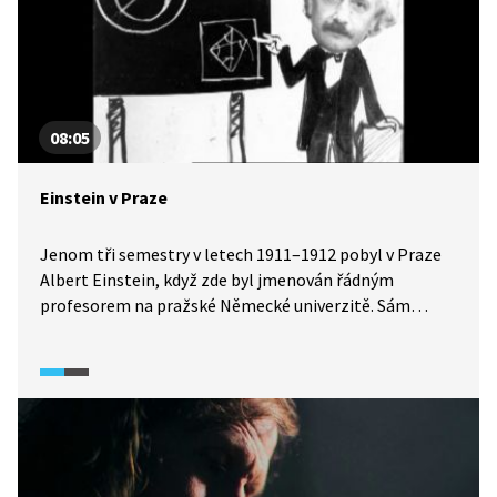
08:05
Einstein v Praze
Jenom tři semestry v letech 1911–1912 pobyl v Praze
Albert Einstein, když zde byl jmenován řádným
profesorem na pražské Německé univerzitě. Sám
později napsal, že v Praze měl čas na formulaci
základních myšlenek, z nichž později vznikla teorie
relativity. V pasáži je osvětleno i pozadí jazykově
rozdělené Karlo-Ferdinandovy univerzity i obraz české
a německé vědy na počátku 20. století.