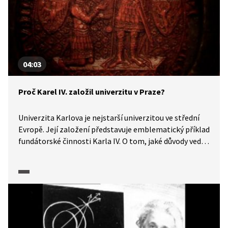
04:03
Proč Karel IV. založil univerzitu v Praze?
Univerzita Karlova je nejstarší univerzitou ve střední
Evropě. Její založení představuje emblematický příklad
fundátorské činnosti Karla IV. O tom, jaké důvody vedly
Karla k založení univerzity v Praze, nám více řeknou
historici v pořadu Historie.cs.