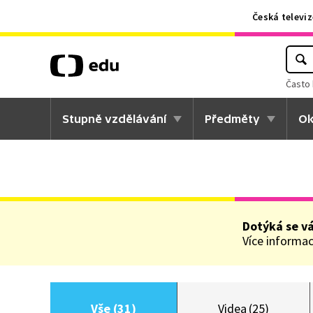
Česká televiz
Často 
Stupně vzdělávání
Předměty
Ok
Dotýká se v
Více informací
Vše (31)
Videa (25)