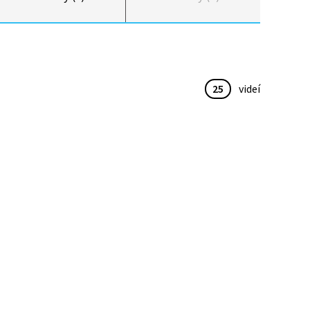
25
videí