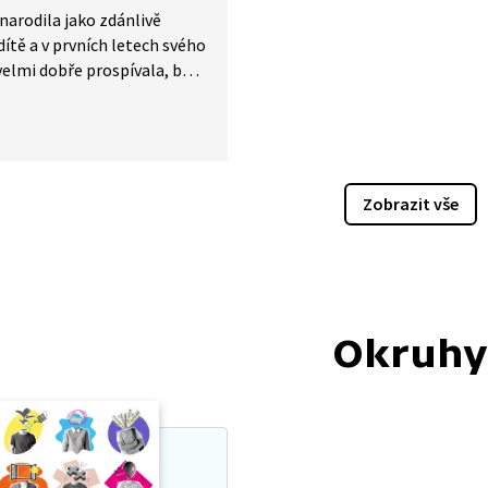
 narodila jako zdánlivě
dítě a v prvních letech svého
velmi dobře prospívala, byla
ěrně komunikativní a živá.
 se však začaly projevovat
ky vzácného genetického
ění, které bylo u Mily
podíváme
Zobrazit vše
jak lékaři zkoumali Milinu
ledali pro ni specifický
lizovaný lék, tedy lék šitý
 konkrétnímu pacientovi.
něji se podíváme také
Okruhy
co je příčinou vzácné
vy choroby a jaké
i léčby Mile poskytla
 terapie. Běžně dostupné
ou vyráběny tak, aby
aly co nejširšímu spektru