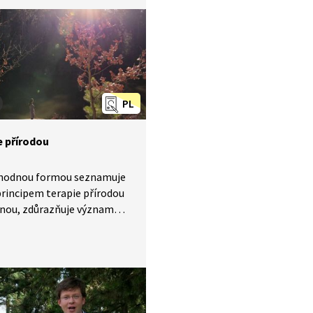
l, musí nám na pomoc
chat minikoník. Ovšem
kosti tady až tak nezáleží,
, jak uvidíte, i minikoník
zdávat velkou radost.
PL
e přírodou
vhodnou formou seznamuje
principem terapie přírodou
inou, zdůrazňuje význam
ortu a rituálů v životě
ho člověka. Zároveň ale
 sílu přírody pro relaxaci,
 stresu, podpoření myšlení
eď. Lze jej využít
idnění žáků – díky videu se