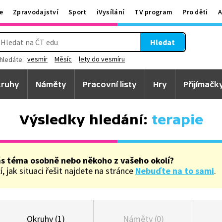
e
Zpravodajství
Sport
iVysílání
TV program
Pro děti
A
Hledat
vesmír
Měsíc
lety do vesmíru
hledáte:
ruhy
Náměty
Pracovní listy
Hry
Přijímačk
Výsledky hledání:
terapie
ás téma osobně nebo někoho z vašeho okolí?
, jak situaci řešit najdete na stránce
Nebuďte na to sami
.
Okruhy (1)
Náměty (0)