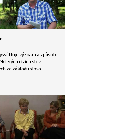
me ve skutečném lese,
ed přírody. Ukázku z videa
ledně vyzkoušet i v praxi.
ie
ysvětluje význam a způsob
ěkterých cizích slov
ch ze základu slova
e“.