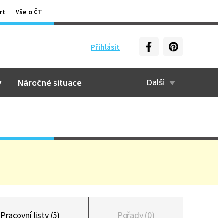
rt
Vše o ČT
Přihlásit
y
Náročné situace
Další
Pracovní listy (5)
Pořady (0)