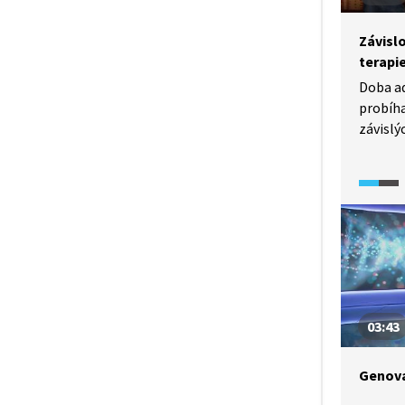
Závisl
terapi
Doba a
probíha
závislý
atmosf
žen boj
skupino
zejména
prováza
Ukazuje
nádoby
03:43
Genová