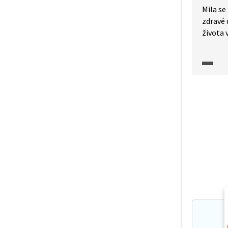
Mila se
zdravé 
života 
nadprům
Později
přízna
onemocn
objeveno. Ve videu se 
na to, 
DNA a h
persona
na míru
Podrob
na to, 
Batteno
možnost
genová
léky js
vyhovov