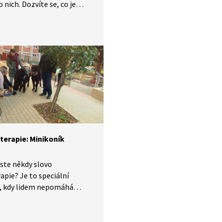
o nich. Dozvíte se, co je
íklad canisterapie,
apie a psychoterapie.
 terapie: Minikoník
 jste někdy slovo
apie? Je to speciální
e, kdy lidem nepomáhá
 ale kůň. A jelikož se vydáme
štěvu do domova
iory, kam by se velký kůň