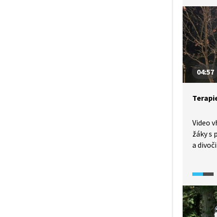
neveše
přispě
na veli
protože
může ro
04:57
Terapi
Video 
žáky s 
a divoč
diskomf
moderní
ukazuje
redukci
tady a t
i ke zkl