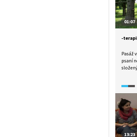
ocitne
uprostř
lze nás
01:07
-terap
Pasáž v
psaní n
složený
„terapi
13:23