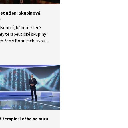
ost u žen: Skupinová
e
dventní, během které
ly terapeutické skupiny
ch žen v Bohnicích, svou
érou umocňuje prožívání
ujících se závislostí. Téma
vé terapie je zaměřeno
 na rodinné vztahy a jejich
nost s problémy závislosti.
 se, že jde o spojené
.
 terapie: Léčba na míru