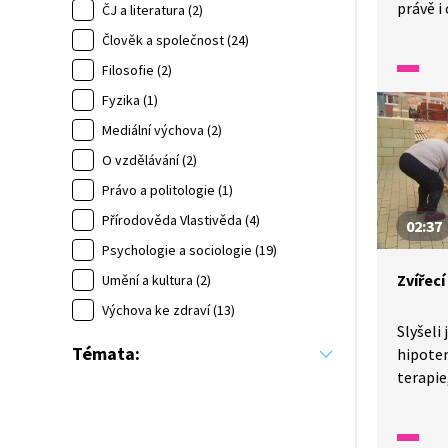
právě i 
ČJ a literatura (2)
to např
Člověk a společnost (24)
arteter
Filosofie (2)
Fyzika (1)
Mediální výchova (2)
O vzdělávání (2)
Právo a politologie (1)
Přírodověda Vlastivěda (4)
02:37
Psychologie a sociologie (19)
Zvířecí
Umění a kultura (2)
Výchova ke zdraví (13)
Slyšeli
Témata:
hipoter
terapi
člověk,
na náv
pro sen