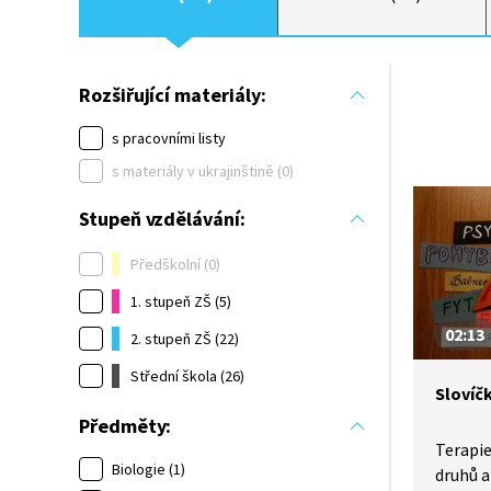
Rozšiřující materiály:
s pracovními listy
s materiály v ukrajinštině (0)
Stupeň vzdělávání:
Předškolní (0)
1. stupeň ZŠ (5)
02:13
2. stupeň ZŠ (22)
Střední škola (26)
Slovíč
Předměty:
Terapie
Biologie (1)
druhů a