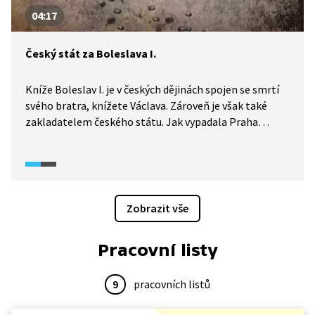
04:17
Český stát za Boleslava I.
Kníže Boleslav I. je v českých dějinách spojen se smrtí
svého bratra, knížete Václava. Zároveň je však také
zakladatelem českého státu. Jak vypadala Praha
za Boleslava? Co vlastně ovládala první přemyslovská
knížata?
Zobrazit vše
Pracovní listy
9
pracovních listů