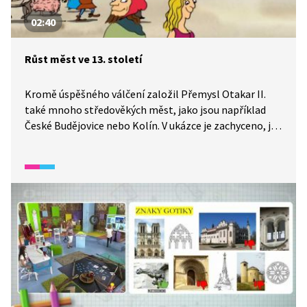
02:40
Růst měst ve 13. století
Kromě úspěšného válčení založil Přemysl Otakar II.
také mnoho středověkých měst, jako jsou například
České Budějovice nebo Kolín. V ukázce je zachyceno, jak
to vypadalo v jednom z nich.