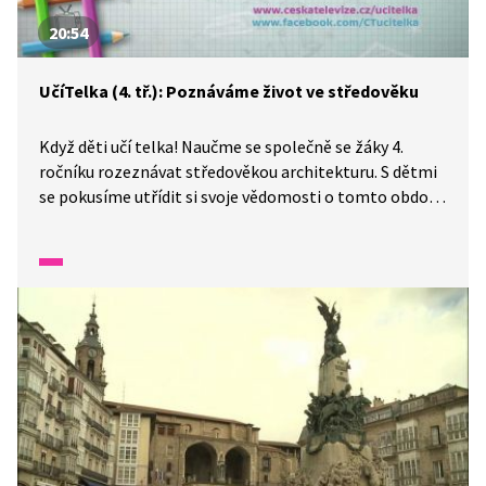
20:54
UčíTelka (4. tř.): Poznáváme život ve středověku
Když děti učí telka! Naučme se společně se žáky 4.
ročníku rozeznávat středověkou architekturu. S dětmi
se pokusíme utřídit si svoje vědomosti o tomto období.
Život ve městě nám představí krátké video, roztřídíme
si společenské vrstvy a znaky jednotlivých řemeslníků
budeme pouze odhadovat.