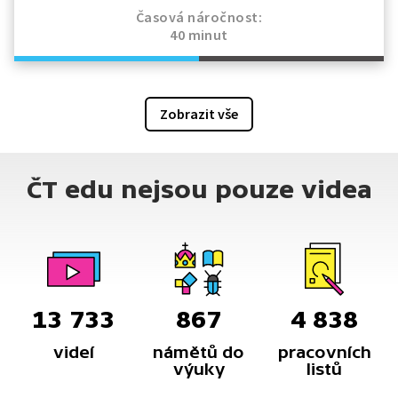
Časová náročnost:
40 minut
Zobrazit vše
ČT edu nejsou pouze videa
13 733
867
4 838
videí
námětů do
pracovních
výuky
listů