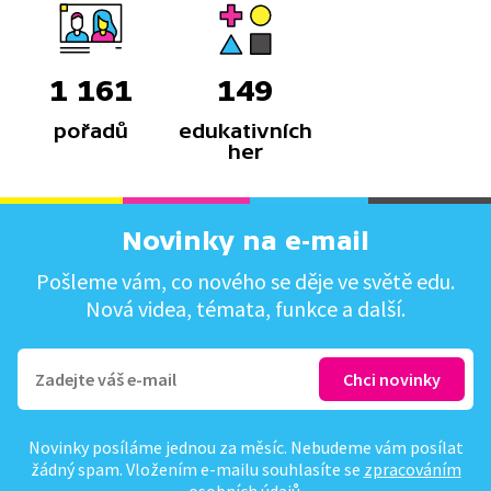
1 161
149
pořadů
edukativních
her
Novinky na e-mail
Pošleme vám, co nového se děje ve světě edu.
Nová videa, témata, funkce a další.
Novinky posíláme jednou za měsíc. Nebudeme vám posílat
žádný spam. Vložením e-mailu souhlasíte se
zpracováním