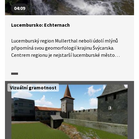
04:09
Lucembursko: Echternach
Lucemburský region Mullerthal neboli údolí mlýnů
připomíná svou geomorfologií krajinu Švýcarska.
Centrem regionu je nejstarší lucemburské město
Echternach. Prohlédneme si městské hradby z 10.
století, benediktinské opatství nebo pozůstatky
římské vily.
Vizuální gramotnost