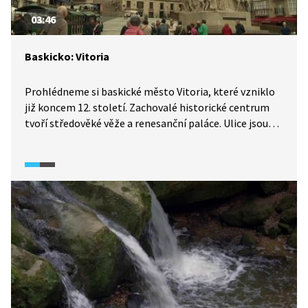
03:46
Baskicko: Vitoria
Prohlédneme si baskické město Vitoria, které vzniklo
již koncem 12. století. Zachovalé historické centrum
tvoří středověké věže a renesanční paláce. Ulice jsou
dodnes pojmenované po středověkých řemeslnících.
Na řadě míst běžně najdeme pohyblivé chodníky
pro usnadnění pohybu v kopcovitém terénu.
Na předměstí se nachází mokřady chráněné
Ramsarskou úmluvou.