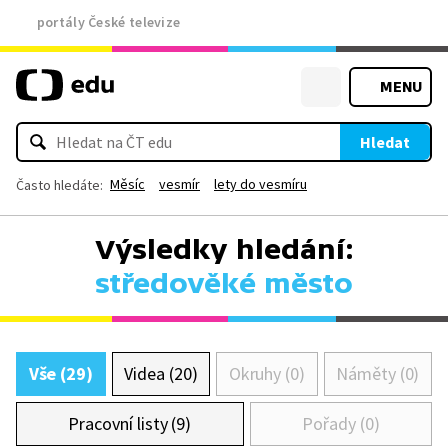
portály České televize
MENU
Hledat
Měsíc
vesmír
lety do vesmíru
Často hledáte:
Výsledky hledání:
středověké město
Vše (29)
Videa (20)
Okruhy (0)
Náměty (0)
Pracovní listy (9)
Pořady (0)