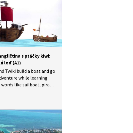
ngličtina s ptáčky kiwi:
á loď (A1)
nd Twiki build a boat and go
dventure while learning
 words like sailboat, pirate,
ini a Twiki staví
ydávají se na dobrodružství,
 se učí anglická slova jako
ice, pirát, síť a šavle.