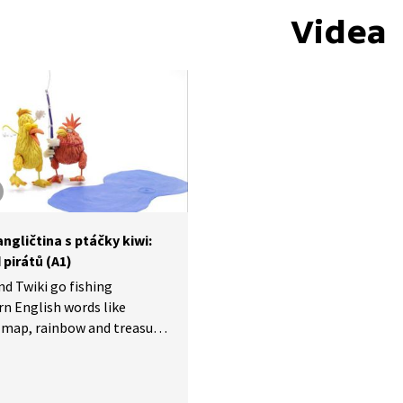
Videa
ngličtina s ptáčky kiwi:
pirátů (A1)
nd Twiki go fishing
rn English words like
 map, rainbow and treasure.
 Twiki rybaří a učí se nová
a jako láhev, mapa, duha
d.