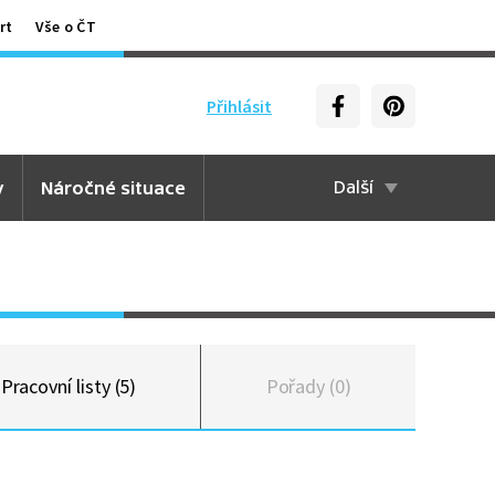
rt
Vše o ČT
Přihlásit
y
Náročné situace
Další
Pracovní listy (5)
Pořady (0)