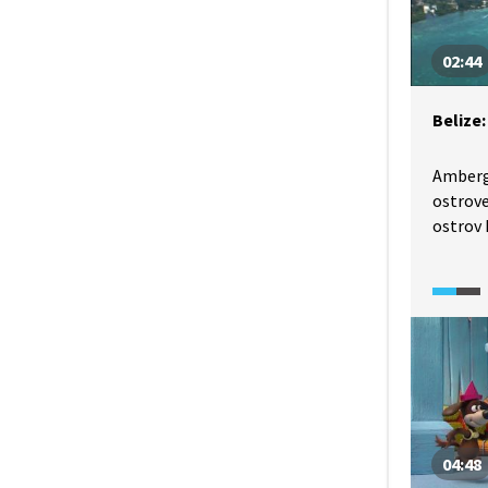
02:44
Belize
Ambergr
ostrove
ostrov 
pirátů.
podle a
využíva
parfémů
komodit
obchod
lemují 
tak vyt
04:48