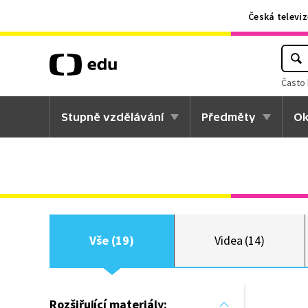
Česká televiz
Často 
Stupně vzdělávání
Předměty
Ok
Vše (19)
Videa (14)
Rozšiřující materiály: