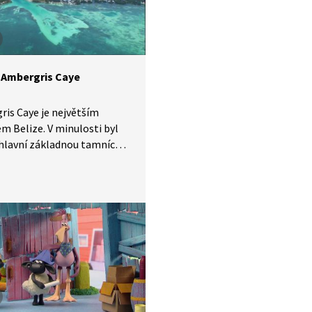
: Ambergris Caye
is Caye je největším
m Belize. V minulosti byl
hlavní základnou tamních
 Svůj anglický název získal
mbry, která se hojně
la při výrobě kvalitních
. Jednalo se tak o cennou
u, se kterou mohli piráti
ovat. Pobřeží ostrova
porosty mangrovníků, které
vářejí unikátní ekosystém.