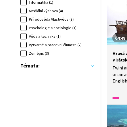
Informatika (1)
Mediální výchova (4)
Přírodověda Vlastivěda (3)
Psychologie a sociologie (1)
Věda a technika (1)
04:48
Výtvarné a pracovní činnosti (2)
Hravá a
Zeměpis (3)
Pirátsk
Témata:
Twini a
on an a
English
net and sword. Tw
loď a v
zatímco
plachetn