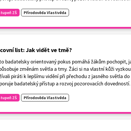
stupeň ZŠ
Přírodověda Vlastivěda
covní list: Jak vidět ve tmě?
to badatelsky orientovaný pokus pomáhá žákům pochopit, ja
působuje změnám světla a tmy. Žáci si na vlastní kůži vyzkouše
ívali piráti k lepšímu vidění při přechodu z jasného světla d
oruje badatelský přístup a rozvoj pozorovacích dovedností.
stupeň ZŠ
Přírodověda Vlastivěda