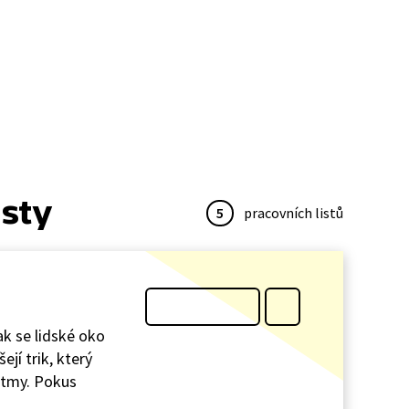
isty
5
pracovních listů
k se lidské oko
jí trik, který
o tmy. Pokus