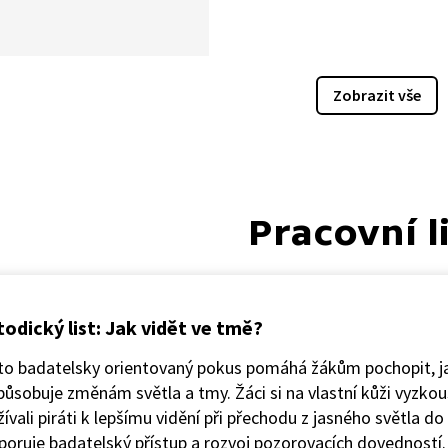
umičku a nůžky.
Zobrazit vše
Pracovní l
odický list: Jak vidět ve tmě?
to badatelsky orientovaný pokus pomáhá žákům pochopit, ja
působuje změnám světla a tmy. Žáci si na vlastní kůži vyzkouše
ívali piráti k lepšímu vidění při přechodu z jasného světla d
oruje badatelský přístup a rozvoj pozorovacích dovedností.