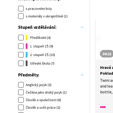
s pracovními listy
s materiály v ukrajinštině (1)
Stupeň vzdělávání:
Předškolní (4)
1. stupeň ZŠ (9)
04:21
2. stupeň ZŠ (10)
Střední škola (7)
Hravá a
Poklad 
Předměty:
Twini a
Anglický jazyk (3)
and lea
bottle,
Čeština jako druhý jazyk (1)
Twini a
Člověk a společnost (6)
slovíčk
Člověk a svět práce (2)
a pokla