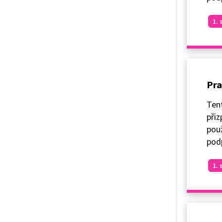
1. 
Pra
Ten
přiz
použ
podp
1. 