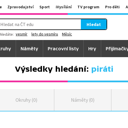
e
Zpravodajství
Sport
iVysílání
TV program
Pro děti
A
Hledat
vesmír
lety do vesmíru
Měsíc
hledáte:
ruhy
Náměty
Pracovní listy
Hry
Přijímačk
Výsledky hledání:
piráti
Okruhy (0)
Náměty (0)