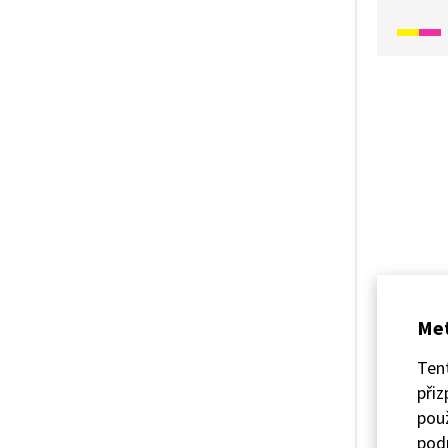
filc, g
Met
Ten
přiz
použ
podp