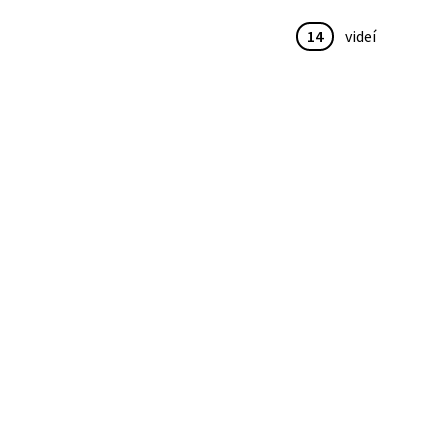
14
videí