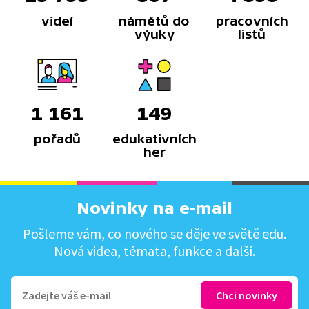
videí
námětů do
pracovních
výuky
listů
1 161
149
pořadů
edukativních
her
Novinky na e-mail
Pošleme vám, co nového se děje ve světě edu.
Nová videa, témata, funkce a další.