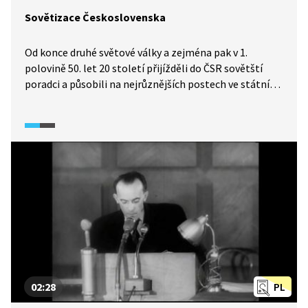
Sovětizace Československa
Od konce druhé světové války a zejména pak v 1.
polovině 50. let 20 století přijížděli do ČSR sovětští
poradci a působili na nejrůznějších postech ve státním
aparátu, na ministerstvech, radili při politických
procesech a také v hospodářství. Cílem byla naprostá
unifikace zemí sovětského bloku ve všech směrech.
Tito „špičkoví odborníci" zavádějící nové sovětské
způsoby v ekonomice ovšem způsobovali spíše
devastaci dosavadního systému než nějaký pokrok.
Výsledky byly katastrofální.
02:28
PL