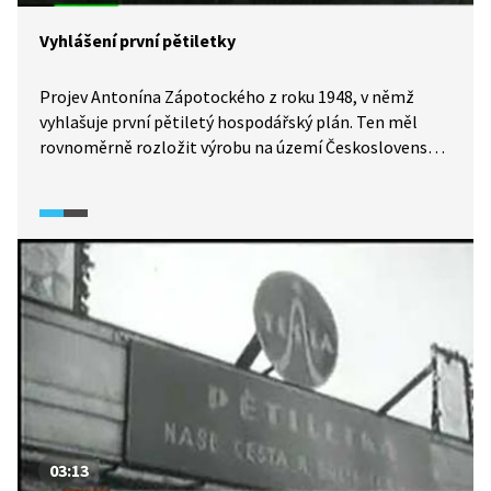
Vyhlášení první pětiletky
Projev Antonína Zápotockého z roku 1948, v němž
vyhlašuje první pětiletý hospodářský plán. Ten měl
rovnoměrně rozložit výrobu na území Československa
s důrazem na slovenskou část republiky a zejména
řešit ztrátu trhů v západní Evropě.
03:13