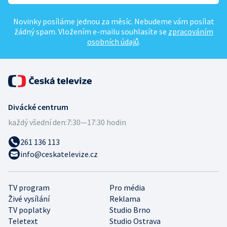
Novinky posíláme jednou za měsíc. Nebudeme vám posílat
žádný spam. Vložením e-mailu souhlasíte se
zpracováním
osobních údajů
.