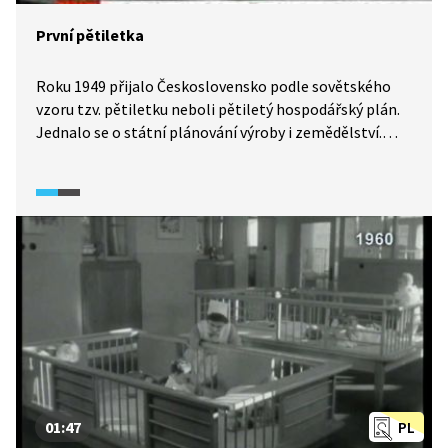
První pětiletka
Roku 1949 přijalo Československo podle sovětského
vzoru tzv. pětiletku neboli pětiletý hospodářský plán.
Jednalo se o státní plánování výroby i zemědělství.
Ukázka z dobového zpravodajství o první pětiletce.
01:47
PL