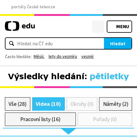
portály České televize
MENU
Hledat
Měsíc
lety do vesmíru
vesmír
Často hledáte:
Výsledky hledání:
pětiletky
Vše (28)
Videa (10)
Okruhy (0)
Náměty (2)
Pracovní listy (16)
Pořady (0)