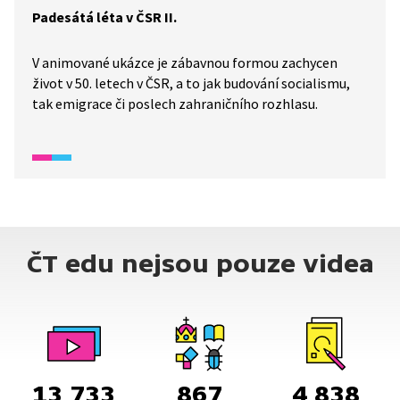
Padesátá léta v ČSR II.
V animované ukázce je zábavnou formou zachycen
život v 50. letech v ČSR, a to jak budování socialismu,
tak emigrace či poslech zahraničního rozhlasu.
ČT edu nejsou pouze videa
13 733
867
4 838