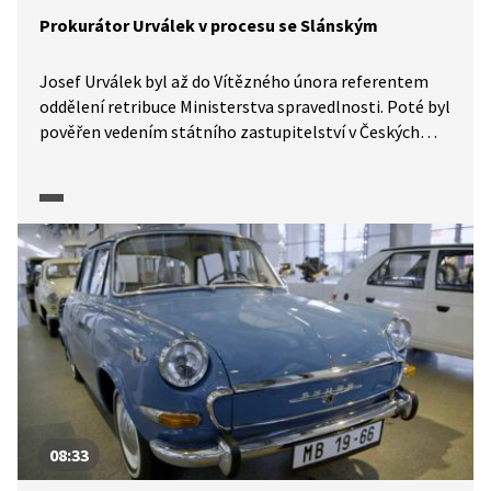
Prokurátor Urválek v procesu se Slánským
Josef Urválek byl až do Vítězného února referentem
oddělení retribuce Ministerstva spravedlnosti. Poté byl
pověřen vedením státního zastupitelství v Českých
Budějovicích a v únoru 1949 stanul v čele krajské
prokuratury. Od té doby byl pravidelně povoláván
ke Státnímu soudu k procesům celostátního významu
(Milada Horáková, Rudolf Slánský). V politických
procesech na začátku 50. let hrál významnou roli
při zmaření mnoha životů. Na jaře 1968 byl podroben
kritice, ale odmítl přijmout jakoukoliv osobní
zodpovědnost za své počínání. V roce 1979 spáchal
sebevraždu. Poslechněte si jeho plamenný projev
během procesu s Rudolfem Slánským, ve kterém
figuroval coby hlavní žalobce.
08:33