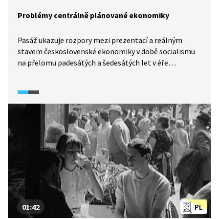
Problémy centrálně plánované ekonomiky
Pasáž ukazuje rozpory mezi prezentací a reálným
stavem československé ekonomiky v době socialismu
na přelomu padesátých a šedesátých let v éře
prezidenta Antonína Novotného.
01:42
PL