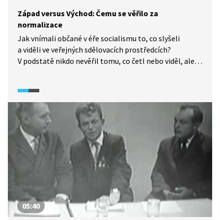
Západ versus Východ: Čemu se věřilo za
normalizace
Jak vnímali občané v éře socialismu to, co slyšeli
a viděli ve veřejných sdělovacích prostředcích?
V podstatě nikdo nevěřil tomu, co četl nebo viděl, ale
přesto ho to, co viděl a četl, ovlivňovalo. Mír přichází
z Východu, ze Západu smrt. Nikdo stoprocentně nevěřil
článkům o splněné pětiletce a sovětské budoucnosti,
kdy vše bude zdarma, ale stokrát opakovaná lež se
stává pravdou.
05:40