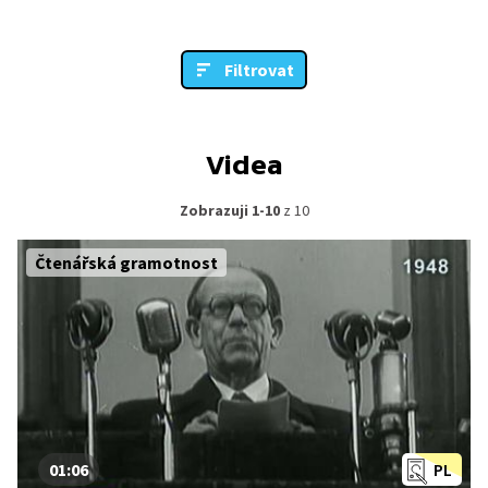
Filtrovat
Videa
Zobrazuji 1-10
z 10
Čtenářská gramotnost
01:06
PL