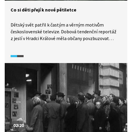
Co si děti přejí k nové pětiletce
Dětský svět patřil k častým a věrným motivům
československé televize. Dobová tendenční reportáž
z jeslí v Hradci Králové měla občany povzbuzovat
k pracovitosti, aby se jejich dětem dařilo dobře.
02:20