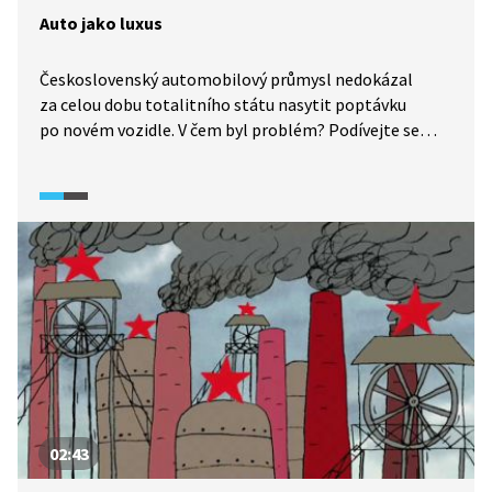
Auto jako luxus
Československý automobilový průmysl nedokázal
za celou dobu totalitního státu nasytit poptávku
po novém vozidle. V čem byl problém? Podívejte se
na sondu do reality normalizačního průmyslu
na pozadí dějin mladoboleslavské automobilky.
02:43