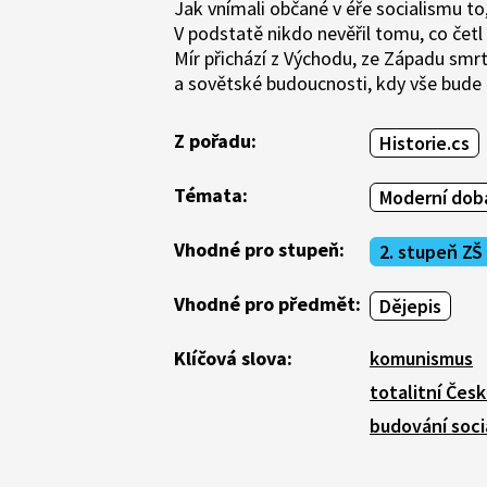
Jak vnímali občané v éře socialismu to,
V podstatě nikdo nevěřil tomu, co četl n
Mír přichází z Východu, ze Západu smrt
a sovětské budoucnosti, kdy vše bude 
Z pořadu:
Historie.cs
Témata:
Moderní doba
Vhodné pro stupeň:
2. stupeň ZŠ
Vhodné pro předmět:
Dějepis
Klíčová slova:
komunismus
totalitní Čes
budování soci