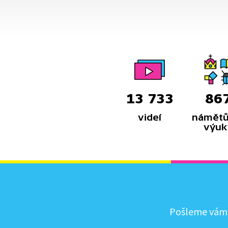
okupace v létě roku 1939. Ukázka
pochází z hraného filmu Anatomie
zrady z roku 2020.
13 733
86
videí
námětů
výuk
Pošleme vám, 