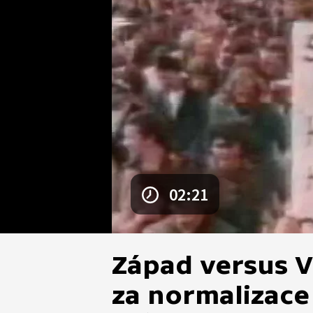
02:21
Západ versus V
za normalizace