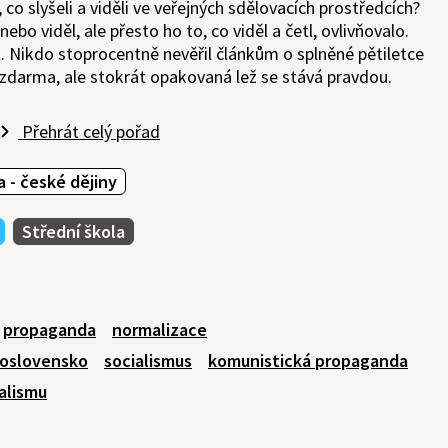
 co slyšeli a viděli ve veřejných sdělovacích prostředcích?
ebo viděl, ale přesto ho to, co viděl a četl, ovlivňovalo.
. Nikdo stoprocentně nevěřil článkům o splněné pětiletce
zdarma, ale stokrát opakovaná lež se stává pravdou.
Přehrát celý pořad
 - české dějiny
Střední škola
propaganda
normalizace
koslovensko
socialismus
komunistická propaganda
alismu