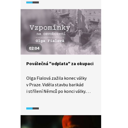
zbraně od sovětských vojsk, jde
o hodně.
02:04
Poválečná "odplata" za okupaci
Olga Fialová zažila konec války
v Praze. Viděla stavbu barikád
i střílení Němců po konci války.
Vzhledem k dobové nenávisti
vzpomínala pro Paměť národa, že
lidem to bylo jedno a nedělali
rozdíly mezi vojáky wehrmachtu
a esesáky. Silným zážitkem pro ni