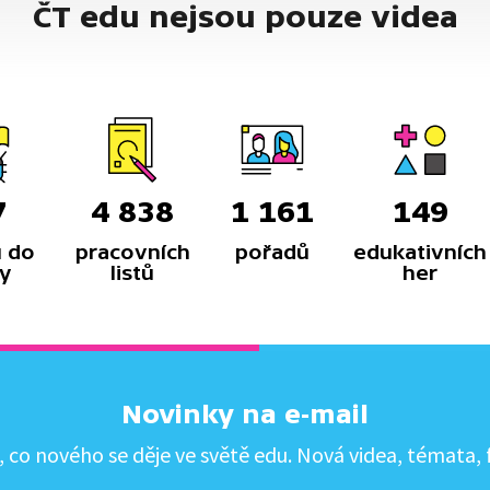
ČT edu nejsou pouze videa
7
4 838
1 161
149
 do
pracovních
pořadů
edukativních
y
listů
her
Novinky na e-mail
co nového se děje ve světě edu. Nová videa, témata, f