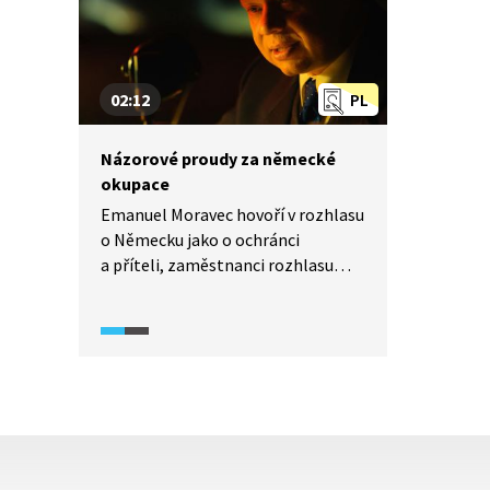
zůstala vzpomínka na poválečné
rabování německého majetku.
02:12
PL
Názorové proudy za německé
okupace
Emanuel Moravec hovoří v rozhlasu
o Německu jako o ochránci
a příteli, zaměstnanci rozhlasu
vyjadřují naopak s okupací tichý
nesouhlas, ukázka článku
z časopisu Vlajky popisuje zase
segmentaci společnosti
na benešovce, bolševiky, Židy. Video
tak na několika krátkých scénách
ilustruje zastoupení různých
názorových proudů za německé