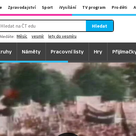
e
Zpravodajství
Sport
iVysílání
TV program
Pro děti
A
Hledat
Měsíc
vesmír
lety do vesmíru
hledáte:
ruhy
Náměty
Pracovní listy
Hry
Přijímačk