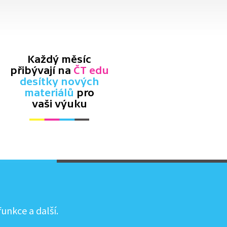
Každý měsíc
přibývají na
ČT edu
desítky nových
materiálů
pro
vaši výuku
unkce a další.