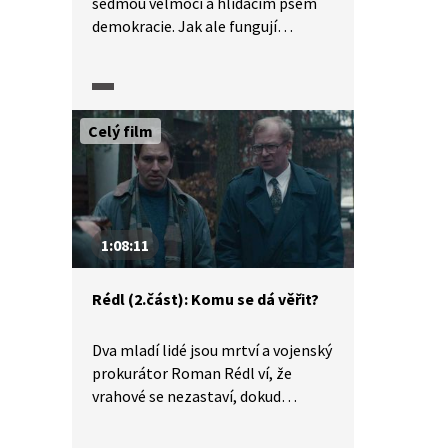
sedmou velmocí a hlídacím psem
demokracie. Jak ale fungují
v situaci, kdy všechna média ovládá
totalitní stát? Podívejte se
na osudy tří významných českých
novinářů. Každý z nich, Karel
Celý film
Pacner, Ondřej Neff i Martin
Komárek, působil ve sdělovacích
prostředcích různě dlouhou dobu
a mají za sebou i roky působení
v komunistických novinách. Jak
1:08:11
vnímali svoji roli v komunistické
propagandě? Jak fungovaly
Rédl (2.část): Komu se dá věřit?
tehdejší redakce?
Dva mladí lidé jsou mrtví a vojenský
prokurátor Roman Rédl ví, že
vrahové se nezastaví, dokud
nezabijí i dalšího svědka.
V obchodě, při kterém se kradou