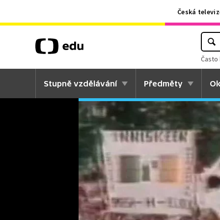
Česká televiz
Často 
Stupně vzdělávání
Předměty
Ok