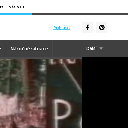
rt
Vše o ČT
Přihlásit
y
Náročné situace
Další