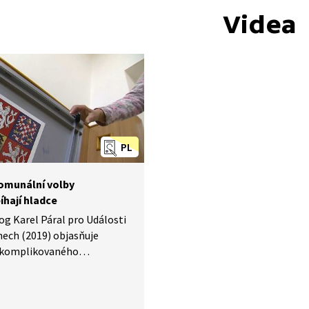
Videa
PL
omunální volby
íhají hladce
og Karel Páral pro Události
nech (2019) objasňuje
y komplikovaného
méně nežádoucího stavu
 kdy komunální volby
 ke stabilnímu řízení obce.