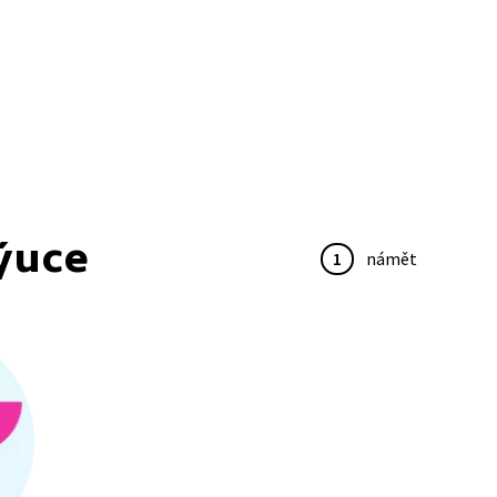
ýuce
1
námět