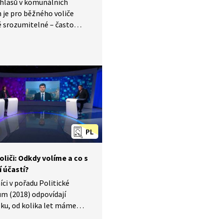
 hlasů v komunálních
 je pro běžného voliče
 srozumitelné – často
 jak se naše hlasy promění
étní jména zvolených
telů či zastupitelek. Petr
 Ministerstva vnitra
u Týden v politice (2019)
ňuje na netransparentnost
 systému, nevýhodu
teré kandidáty (např.
ivce bez politické strany)
PL
tavuje možné alternativy
ho systému. Jak
oliči: Odkdy volíme a co s
unální volby mohly být
í účastí?
ší a srozumitelnější?
ci v pořadu Politické
m (2018) odpovídají
ku, od kolika let máme
 volební právo a jak je