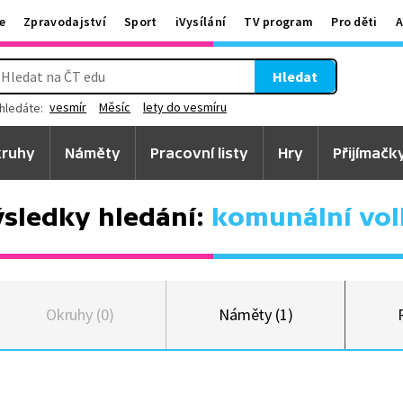
e
Zpravodajství
Sport
iVysílání
TV program
Pro děti
A
Hledat
vesmír
Měsíc
lety do vesmíru
hledáte:
ruhy
Náměty
Pracovní listy
Hry
Přijímačk
sledky hledání:
komunální vol
Okruhy (0)
Náměty (1)