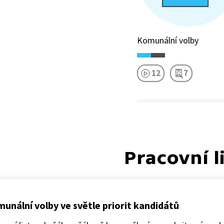
Komunální volby
12
7
Pracovní l
unální volby ve světle priorit kandidátů