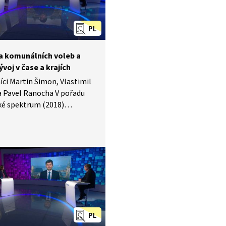
ckého systému. Rozhovor
srovnání a otevírá prostor
PL
myšlení nad propojením
 a národní politiky.
 komunálních voleb a
vývoj v čase a krajích
ci Martin Šimon, Vlastimil
a Pavel Ranocha V pořadu
ké spektrum (2018)
jí, jaká témata jsou
iče v komunálních volbách
ní, jak velkou roli hrají
 versus celostátní otázky
 může být rozhodování
v jednotlivých krajích
. I když jsou komunální
lízké každodennímu životu,
často nemají čas věnovat se
PL
hloubky – a přesto by právě