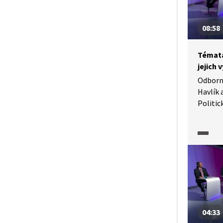
strani
nabízí 
08:58
pro za
lokální
Témata
jejich 
Odborní
Havlík 
Politic
diskutu
pro vol
atraktiv
lokální
a proč
voličů 
odlišné
volby b
voliči 
04:33
jim do 