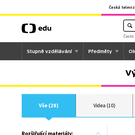
Česká televiz
Často 
Stupně vzdělávání
Předměty
Ok
Vý
Vše (28)
Videa (10)
Rozšiřující materiály: