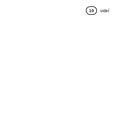
10
videí