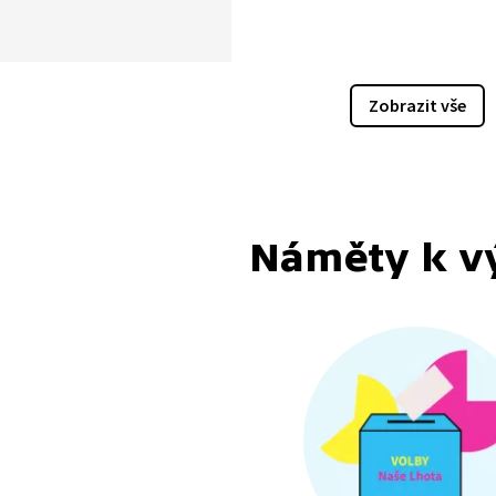
uaci, kdy se 18. rok voliče
 datem voleb. V souvislosti
tou v zahraničí se také vede
 o snížení věku voliče.
Zobrazit vše
log Tomáš Lebeda spíše
uje na problém velmi nízké
 účasti nejmladší populace.
y řešením znovuzavedení
 povinnosti nebo spuštění
Náměty k v
nického hlasování? Jaké
hody a úskalí těchto
tiv?