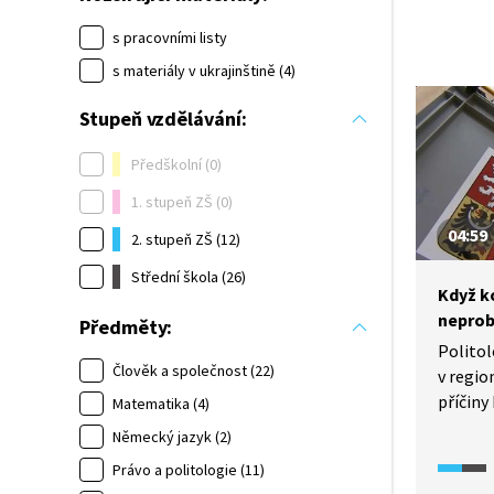
s pracovními listy
s materiály v ukrajinštině (4)
Stupeň vzdělávání:
Předškolní (0)
1. stupeň ZŠ (0)
04:59
2. stupeň ZŠ (12)
Střední škola (26)
Když k
neprob
Předměty:
Politol
Člověk a společnost (22)
v regio
příčin
Matematika (4)
a více
Německý jazyk (2)
v obci,
Právo a politologie (11)
nevedou