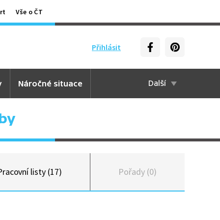
rt
Vše o ČT
Přihlásit
y
Náročné situace
Další
by
Pracovní listy (17)
Pořady (0)