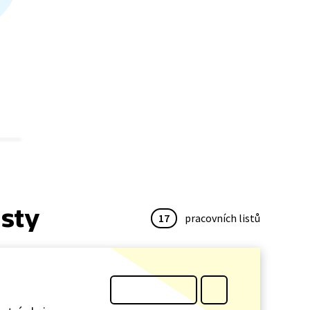
isty
17
pracovních listů