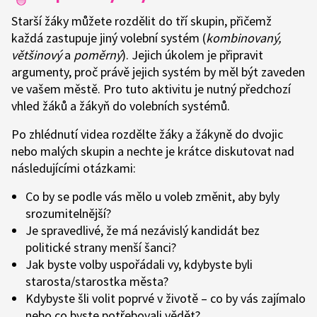
Starší žáky můžete rozdělit do tří skupin, přičemž
každá zastupuje jiný volební systém (
kombinovaný,
většinový
a
poměrný
). Jejich úkolem je připravit
argumenty, proč právě jejich systém by měl být zaveden
ve vašem městě. Pro tuto aktivitu je nutný předchozí
vhled žáků a žákyň do volebních systémů.
Po zhlédnutí videa rozdělte žáky a žákyně do dvojic
nebo malých skupin a nechte je krátce diskutovat nad
následujícími otázkami:
Co by se podle vás mělo u voleb změnit, aby byly
srozumitelnější?
Je spravedlivé, že má nezávislý kandidát bez
politické strany menší šanci?
Jak byste volby uspořádali vy, kdybyste byli
starosta/starostka města?
Kdybyste šli volit poprvé v životě – co by vás zajímalo
nebo co byste potřebovali vědět?