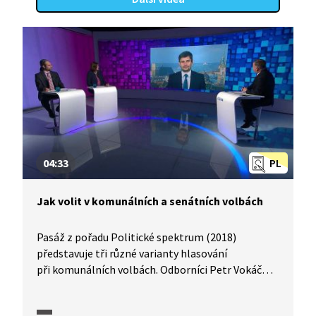
04:33
PL
Jak volit v komunálních a senátních volbách
Pasáž z pořadu Politické spektrum (2018)
představuje tři různé varianty hlasování
při komunálních volbách. Odborníci Petr Vokáč
a Tomáš Lebeda vysvětlují, čemu na hlasovacím
lístku věnovat pozornost, jak se liší jednotlivé