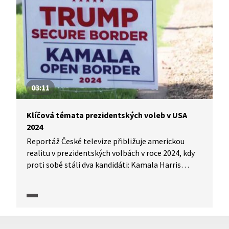
pro zdravé fungování stranického systému.
Rozhovor nabízí srovnání a otevírá prostor
pro zamyšlení nad propojením lokální a národní
politiky.
03:11
Klíčová témata prezidentských voleb v USA
2024
Reportáž České televize přibližuje americkou
realitu v prezidentských volbách v roce 2024, kdy
proti sobě stáli dva kandidáti: Kamala Harris
a Donald Trump. Zpravodaj Bohumil Vostal
představuje oblasti, které byly pro voliče
rozhodující. Například ekonomiku, mezinárodní
konflikty, umělé přerušení těhotenství,
bezpečnost apod. Jednotlivá témata se stávají