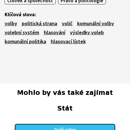
Člověk a společnost
Právo a politologie
Klíčová slova:
volby
politická strana
volič
komunální volby
volební systém
hlasování
výsledky voleb
komunální politika
hlasovací lístek
Mohlo by vás také zajímat
Stát
Další videa