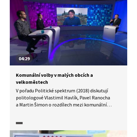
odlišné. I když jsou komunální volby blízké
každodennímu životu, voliči často nemají čas
věnovat se jim do hloubky – a přesto by právě
lokální témata měla být základem jejich
rozhodování.
04:29
Komunální volby v malých obcích a
velkoměstech
V pořadu Politické spektrum (2018) diskutují
politologové Vlastimil Havlík, Pavel Ranocha
a Martin Šimon o rozdílech mezi komunální
politikou v malých obcích a velkých městech.
Věnují se také otázce, zda lze z výsledků
komunálních voleb vyvozovat celostátní politické
trendy, a proč je komunální úroveň důležitá