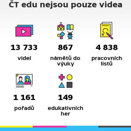
ČT edu nejsou pouze videa
součástí politické kampaně a ovlivňují
rozhodování voličů.
13 733
867
4 838
videí
námětů do
pracovních
výuky
listů
1 161
149
pořadů
edukativních
her