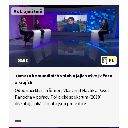
volby do Senátu, obecních zastupitelstev
a zastupitelstev statutárních měst, a jak správně
V ukrajinštině
křížkovat.
08:58
PL
Témata komunálních voleb a jejich vývoj v čase
a krajích
Odborníci Martin Šimon, Vlastimil Havlík a Pavel
Ranocha V pořadu Politické spektrum (2018)
diskutují, jaká témata jsou pro voliče
v komunálních volbách atraktivní, jak velkou roli
hrají lokální versus celostátní otázky a proč může
být rozhodování voličů v jednotlivých krajích