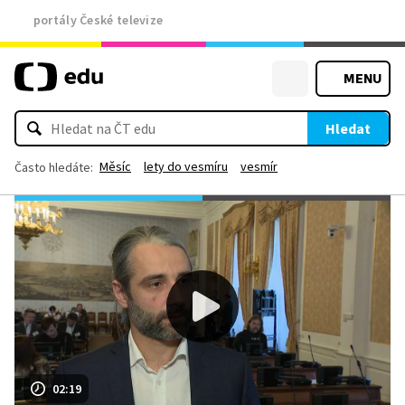
portály České televize
MENU
Hledat
Měsíc
lety do vesmíru
vesmír
Často hledáte:
02:19