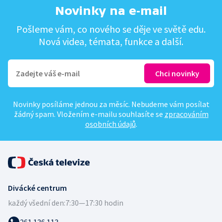
Novinky na e-mail
Pošleme vám, co nového se děje ve světě edu.
Nová videa, témata, funkce a další.
Novinky posíláme jednou za měsíc. Nebudeme vám posílat
žádný spam. Vložením e-mailu souhlasíte se
zpracováním
osobních údajů
.