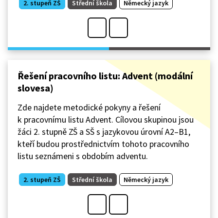
2. stupeň ZŠ
Střední škola
Německý jazyk
Řešení pracovního listu: Advent (modální
slovesa)
Zde najdete metodické pokyny a řešení
k pracovnímu listu Advent. Cílovou skupinou jsou
žáci 2. stupně ZŠ a SŠ s jazykovou úrovní A2–B1,
kteří budou prostřednictvím tohoto pracovního
listu seznámeni s obdobím adventu.
2. stupeň ZŠ
Střední škola
Německý jazyk