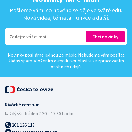
Pošleme vám, co nového se děje ve světě edu.
Nová videa, témata, funkce a další.
Novinky posíláme jednou za měsíc. Nebudeme vám posílat
žádný spam. Vložením e-mailu souhlasíte se
zpracováním
osobních údajů
.