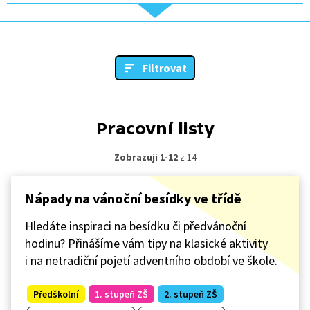
Filtrovat
Pracovní listy
Zobrazuji 1-12
z 14
Nápady na vánoční besídky ve třídě
Hledáte inspiraci na besídku či předvánoční
hodinu? Přinášíme vám tipy na klasické aktivity
i na netradiční pojetí adventního období ve škole.
Předškolní
1. stupeň ZŠ
2. stupeň ZŠ