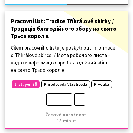
Pracovní list: Tradice Tříkrálové sbírky /
Традиція благодійного збору на свято
Трьох королів
Cílem pracovního listu je poskytnout informace
o Tříkrálové sbírce. / Мета робочого листа –
надати інформацію про благодійний збір
на свято Трьох королів.
1. stupeň ZŠ
Přírodověda Vlastivěda
Prvouka
Časová náročnost:
15 minut