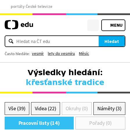
portály České televize
MENU
Hledat
vesmír
lety do vesmíru
Měsíc
Často hledáte:
Výsledky hledání:
křesťanské tradice
Vše (39)
Videa (22)
Okruhy (0)
Náměty (3)
Pracovní listy (14)
Pořady (0)