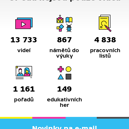
13 733
867
4 838
videí
námětů do
pracovních
výuky
listů
1 161
149
pořadů
edukativních
her
Novinky na e-mail