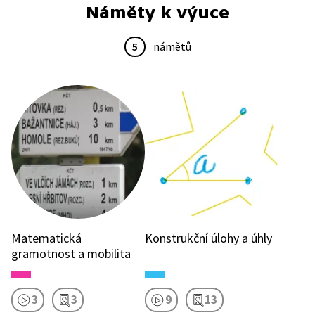
Náměty k výuce
5
námětů
Matematická
Konstrukční úlohy a úhly
gramotnost a mobilita
3
3
9
13