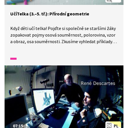
UčíTelka (3.–5. tř.): Přírodní geometrie
Když děti učí telka! Pojďte si společně se staršími žáky
zopakovat pojmy osová souměrnost, polorovina, vzor
a obraz, osa souměrnosti. Zkusíme vyhledat příklady
osové souměrnosti v přírodě a vystřihnout osově
souměrný tvar z papíru.
07:15
PL