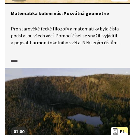
Matematika kolem nás: Posvátná geometrie
Pro starověké řecké filozofy a matematiky byla čísla
podstatou všech věcí. Pomocí čísel se snažili vyjádřit
a popsat harmonii okolního světa. Některým číslům
přikládali přímo mystický význam. Jedním z takových
bylo i číslo pět, které bylo základem pro mysteriózní
útvar zvaný pentagram. Pokud vás zajímá, jak souvisí
pentagram s poměrem zlatého řezu, prohlédněte si
pracovní list.
01:00
PL