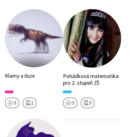
Klamy a iluze
Pohádková matematika
pro 2. stupeň ZŠ
3
1
3
3