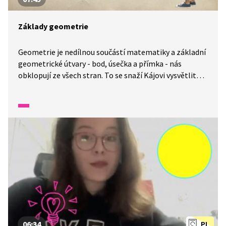
Základy geometrie
Geometrie je nedílnou součástí matematiky a základní
geometrické útvary - bod, úsečka a přímka - nás
obklopují ze všech stran. To se snaží Kájovi vysvětlit
jeho kamarádi a tatínek. Na jednoduchých modelech
různých staveb se pak společně seznamí i s úhly
a objasní si rozdíl mezi kružnicí a kruhem.
06:34
PL