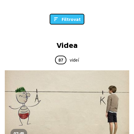
Filtrovat
Videa
87
videí
07:45