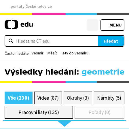
portály České televize
MENU
Hledat
vesmír
Měsíc
lety do vesmíru
Často hledáte:
Výsledky hledání:
geometrie
Vše (230)
Videa (87)
Okruhy (3)
Náměty (5)
Pracovní listy (135)
Pořady (0)