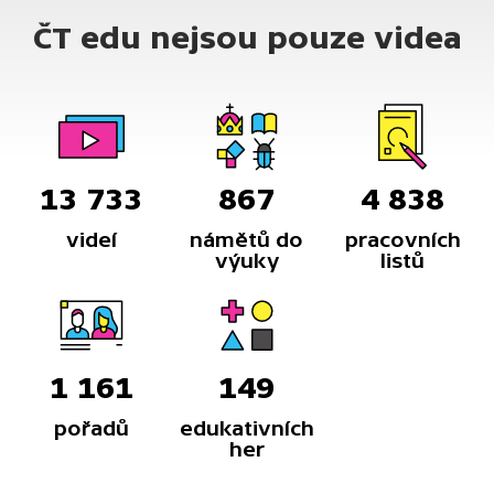
ČT edu nejsou pouze videa
13 733
867
4 838
videí
námětů do
pracovních
výuky
listů
1 161
149
pořadů
edukativních
her