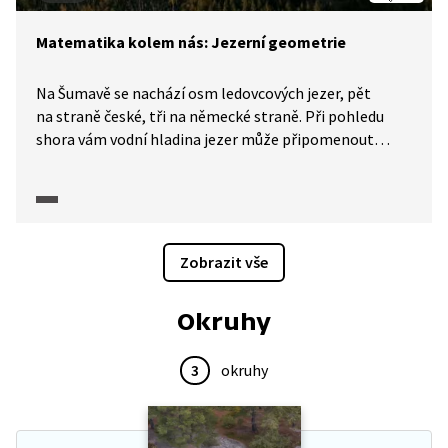
Matematika kolem nás: Jezerní geometrie
Na Šumavě se nachází osm ledovcových jezer, pět
na straně české, tři na německé straně. Při pohledu
shora vám vodní hladina jezer může připomenout
známé geometrické obrazce. V pracovním listu jsou
pro vás připraveny dvě planimetrické úlohy.
Zobrazit vše
Okruhy
3
okruhy