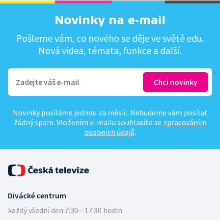
Novinky na e-mail
Pošleme vám, co nového se děje ve světě edu.
Nová videa, témata, funkce a další.
Novinky posíláme jednou za měsíc. Nebudeme vám posílat
žádný spam. Vložením e-mailu souhlasíte se
zpracováním
osobních údajů
.