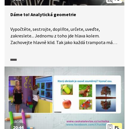
Dáme to! Analytická geometrie
Vypočtěte, sestrojte, doplňte, určete, uveďte,
zakreslete... Jednomu z toho jde hlava kolem.
Zachovejte hlavně klid. Tak jako každá trampota má
svou mez, má i každá úloha své řešení. A na to, abyste
k němu dospěli, určitě nemusíte být Einsteinem. I když
je maturitní zkouška z matematiky každý rok trochu
jiná, okruhy popsané CERMATem se příliš nemění
a nároky na úspěšné složení maturity jsou popsány
poměrně přesně. A my a naše pracovní listy jsme tu
proto, abychom vám pomohli je splnit. Dnes se
společně podíváme na analytickou geometrii.
20:44
PL