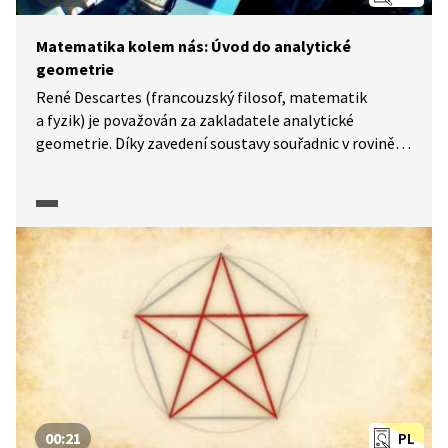
Matematika kolem nás: Úvod do analytické
geometrie
René Descartes (francouzský filosof, matematik
a fyzik) je považován za zakladatele analytické
geometrie. Díky zavedení soustavy souřadnic v rovině
a 3D prostoru umíme dát geometrickým útvarům
algebraickou podobu. Ve videu se dozvíte také, jak si
můžeme představit i prostor čtyřrozměrný. Co je
k tomu potřeba? Čistá mysl. Pomocí úloh v pracovních
listech si zopakujete základní pojmy analytické
geometrie v rovině: vektory a přímky.
00:21
PL