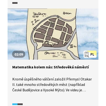
planimetrické úlohy.
02:09
PL
Matematika kolem nás: Středověká náměstí
Kromě úspěšného válčení založil Přemysl Otakar
II. také mnoho středověkých měst (například
České Budějovice a Vysoké Mýto). Ve videu je
zachyceno, jak to ve středověkém městě vypadalo.
My si při zkoumání zajímavých středověkých