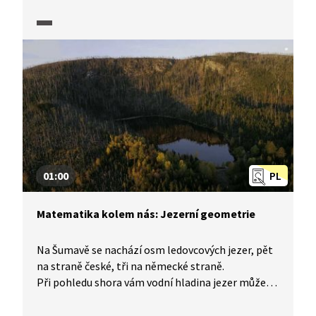
souvislost se zlatým řezem. Víte, co to zlatý řez je
a proč je důležitý? A znáte podivuhodné vlastnosti
některých posloupností? Chcete-li se dozvědět
více, vyřešte úlohy z pracovního listu.
01:00
PL
Matematika kolem nás: Jezerní geometrie
Na Šumavě se nachází osm ledovcových jezer, pět
na straně české, tři na německé straně.
Při pohledu shora vám vodní hladina jezer může
připomenout známé geometrické obrazce.
V pracovním listu jsou pro vás připraveny dvě