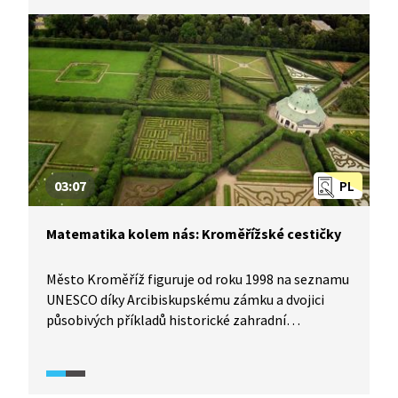
náměstí vezmeme na pomoc geometrii.
03:07
PL
Matematika kolem nás: Kroměřížské cestičky
Město Kroměříž figuruje od roku 1998 na seznamu
UNESCO díky Arcibiskupskému zámku a dvojici
působivých příkladů historické zahradní
architektury. Projdeme se po cestičkách Květné
a Podzámecké zahrady a vyřešíme několik
geometrických úloh uvedených v pracovním listu.