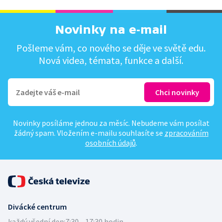
Novinky na e-mail
Pošleme vám, co nového se děje ve světě edu.
Nová videa, témata, funkce a další.
Novinky posíláme jednou za měsíc. Nebudeme vám posílat
žádný spam. Vložením e-mailu souhlasíte se
zpracováním
osobních údajů
.