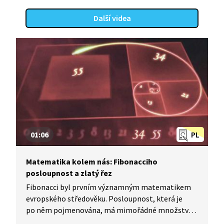
Další videa
01:06
PL
Matematika kolem nás: Fibonacciho
posloupnost a zlatý řez
Fibonacci byl prvním významným matematikem
evropského středověku. Posloupnost, která je
po něm pojmenována, má mimořádné množství
zajímavých aplikací. Ve videu je zmíněna její