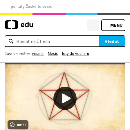
portály České televize
MENU
Hledat
vesmír
Měsíc
lety do vesmíru
Často hledáte:
00:21