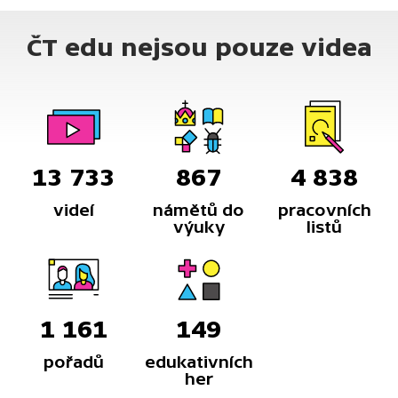
ČT edu nejsou pouze videa
13 733
867
4 838
videí
námětů do
pracovních
výuky
listů
1 161
149
pořadů
edukativních
her