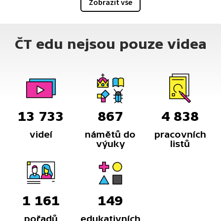
Zobrazit vše
ČT edu nejsou pouze videa
13 733
867
4 838
videí
námětů do
pracovních
výuky
listů
1 161
149
pořadů
edukativních