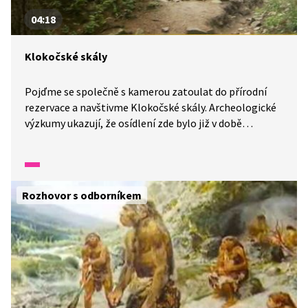
04:18
Klokočské skály
Pojďme se společně s kamerou zatoulat do přírodní
rezervace a navštivme Klokočské skály. Archeologické
výzkumy ukazují, že osídlení zde bylo již v době
bronzové. Dokonce zde byly nalezeny stáje menšího
dobytka. Projít se můžeme unikátní Tichou stezkou,
která je upravena pro neslyšící i nevidomé. Cesta nás
zavede až na hrad Rotštejn, který rozhodně stojí
Rozhovor s odborníkem
za návštěvu.