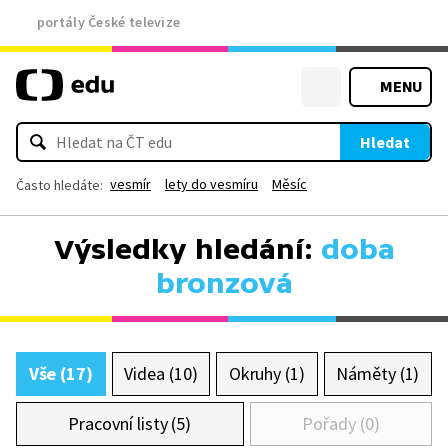
portály České televize
MENU
Hledat
vesmír
lety do vesmíru
Měsíc
Často hledáte:
Výsledky hledání:
doba
bronzová
Vše (17)
Videa (10)
Okruhy (1)
Náměty (1)
Pracovní listy (5)
Pořady (0)