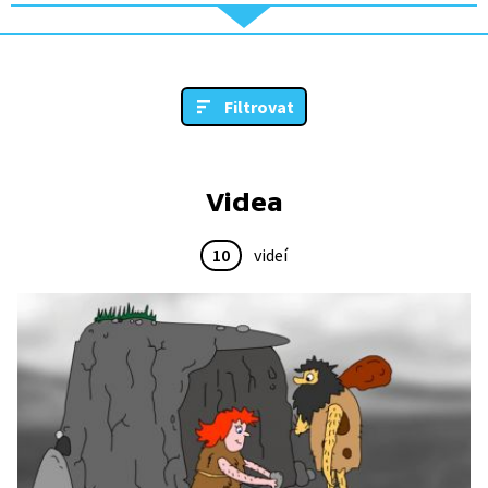
Filtrovat
Videa
10
videí