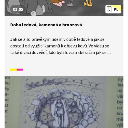
01:05
PL
Doba ledová, kamenná a bronzová
Jak se žilo pravěkým lidem v době ledové a jak se
dostali od využití kamenů k objevu kovů. Ve videu se
také diváci dozvědí, kdo byli lovci a sběrači a jak se
z nich stali zemědělci.