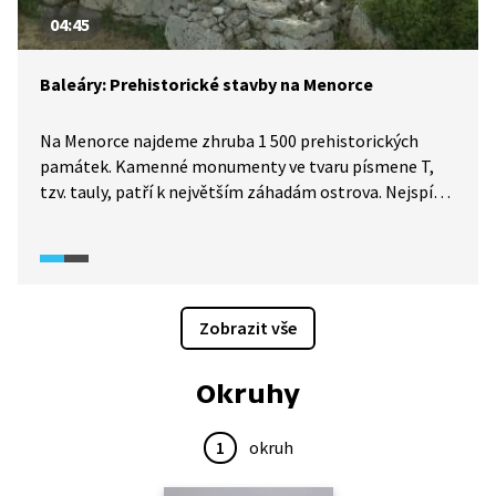
04:45
Baleáry: Prehistorické stavby na Menorce
Na Menorce najdeme zhruba 1 500 prehistorických
památek. Kamenné monumenty ve tvaru písmene T,
tzv. tauly, patří k největším záhadám ostrova. Nejspíše
sloužily k náboženským obřadům. V blízkosti taulů se
často nacházejí také talayoty, tehdejší strážní věže.
Zajímavé jsou i navety, které se využívaly jako hrobky,
a rovněž skalní jeskyně s rozličnými funkcemi.
Zobrazit vše
Okruhy
1
okruh