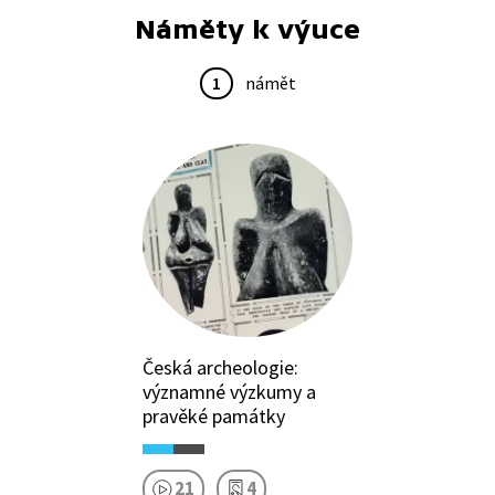
Náměty k výuce
1
námět
Česká archeologie:
významné výzkumy a
pravěké památky
21
4