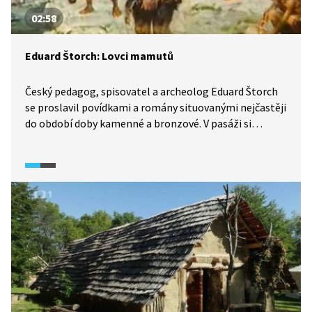
02:58
Eduard Štorch: Lovci mamutů
Český pedagog, spisovatel a archeolog Eduard Štorch
se proslavil povídkami a romány situovanými nejčastěji
do období doby kamenné a bronzové. V pasáži si
připomeneme jeho nejznámější dílo, historický román
Lovci mamutů - a světový věhlas, kterého se mu
dostalo.