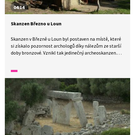
04:14
Skanzen Březno u Loun
Skanzen v Březně u Loun byl postaven na místě, které
si získalo pozornost archologů díky nálezům ze starší
doby bronzové. Vznikl tak jedinečný archeoskanzen.
Jaké experimenty se zde prováděly a stále ještě
provádějí? A jaké různé činnosti si zde můžou
návštěvníci po vzoru našich předků vyzkoušet?