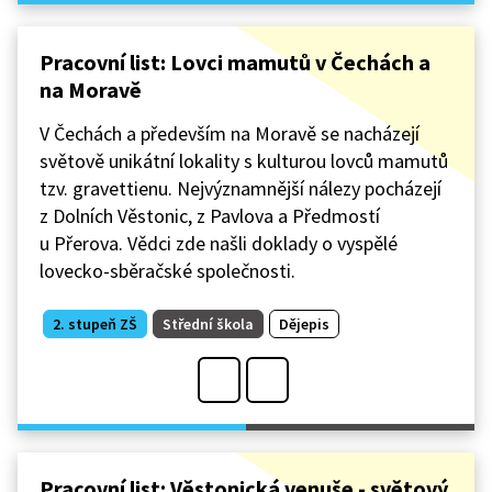
Pracovní list: Lovci mamutů v Čechách a
na Moravě
V Čechách a především na Moravě se nacházejí
světově unikátní lokality s kulturou lovců mamutů
tzv. gravettienu. Nejvýznamnější nálezy pocházejí
z Dolních Věstonic, z Pavlova a Předmostí
u Přerova. Vědci zde našli doklady o vyspělé
lovecko-sběračské společnosti.
2. stupeň ZŠ
Střední škola
Dějepis
Pracovní list: Věstonická venuše - světový