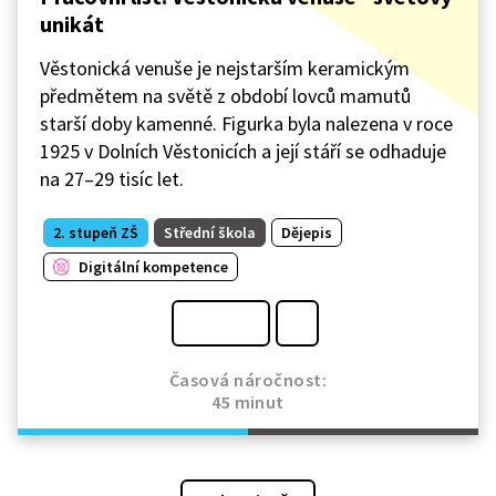
unikát
Věstonická venuše je nejstarším keramickým
předmětem na světě z období lovců mamutů
starší doby kamenné. Figurka byla nalezena v roce
1925 v Dolních Věstonicích a její stáří se odhaduje
na 27–29 tisíc let.
2. stupeň ZŠ
Střední škola
Dějepis
Digitální kompetence
Časová náročnost:
45 minut