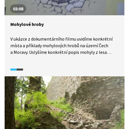
03:08
Mohylové hroby
V ukázce z dokumentárního filmu uvidíme konkrétní
místa a příklady mohylových hrobů na území Čech
a Moravy. Uslyšíme konkrétní popis mohyly z lesa
nedaleko Stříbra z doby bronzové a popis mohylníku
z pozdní doby kamenné u moravských Dřevohostic.