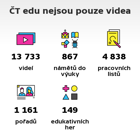
ČT edu nejsou pouze videa
13 733
867
4 838
videí
námětů do
pracovních
výuky
listů
1 161
149
pořadů
edukativních
her