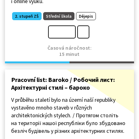
i online výuku.
2. stupeň ZŠ
Střední škola
Dějepis
Časová náročnost:
15 minut
Pracovní list: Baroko / Робочий лист:
Архітектурні стилі – бароко
V průběhu staletí bylo na území naší republiky
vystavěno mnoho staveb v různých
architektonických stylech. / Протягом століть
на території нашої республіки було збудовано
безліч будівель у різних архітектурних стилях.