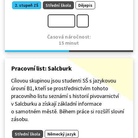
2. stupeň ZŠ
Střední škola
Dějepis
Časová náročnost:
15 minut
Pracovní list: Salcburk
Cílovou skupinou jsou studenti SŠ s jazykovou
úrovní B1, kteří se prostřednictvím tohoto
pracovního listu seznámí s historií pivovarnictví
v Salcburku a získají základní informace
o samotném městě. Během práce si rozšíří slovní
zásobu.
Střední škola
Německý jazyk