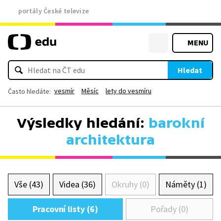
portály České televize
MENU
Hledat
vesmír
Měsíc
lety do vesmíru
Často hledáte:
Výsledky hledání:
barokní
architektura
Vše (43)
Videa (36)
Okruhy (0)
Náměty (1)
Pracovní listy (6)
Pořady (0)