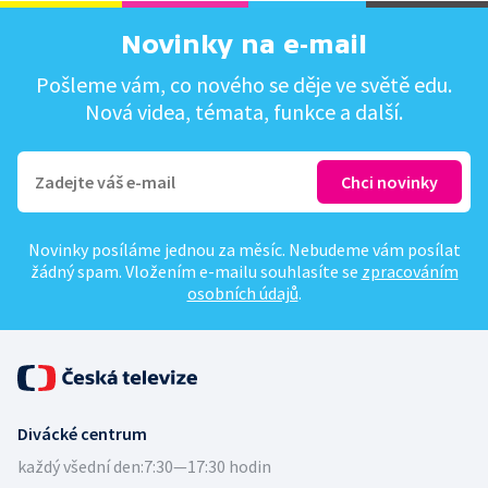
Novinky na e-mail
Pošleme vám, co nového se děje ve světě edu.
Nová videa, témata, funkce a další.
Novinky posíláme jednou za měsíc. Nebudeme vám posílat
žádný spam. Vložením e-mailu souhlasíte se
zpracováním
osobních údajů
.