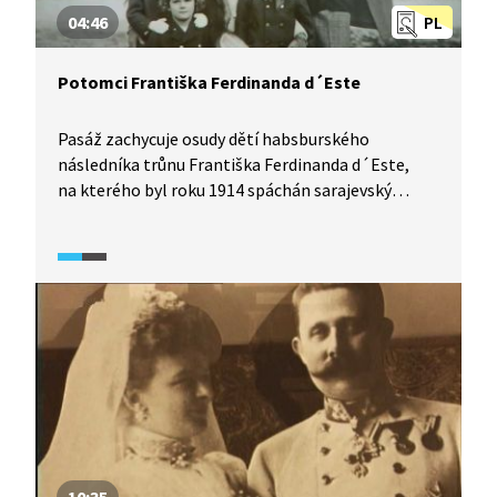
04:46
PL
Potomci Františka Ferdinanda d´Este
Pasáž zachycuje osudy dětí habsburského
následníka trůnu Františka Ferdinanda d´Este,
na kterého byl roku 1914 spáchán sarajevský
atentát.