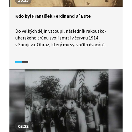
10:35
Kdo byl František Ferdinand D`Este
Do velkých dějin vstoupil následník rakousko-
uherského trůnu svojí smrtí v červnu 1914
v Sarajevu. Obraz, který mu vytvořilo dvacáté
století, je hodně pošramocený. Podívejte se
na diskusi historiků, v níž proberou některé
z aspektů jeho života.
03:23