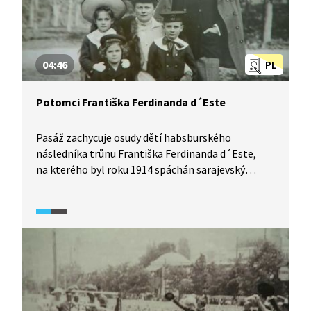
04:46
PL
Potomci Františka Ferdinanda d´Este
Pasáž zachycuje osudy dětí habsburského
následníka trůnu Františka Ferdinanda d´Este,
na kterého byl roku 1914 spáchán sarajevský
atentát.