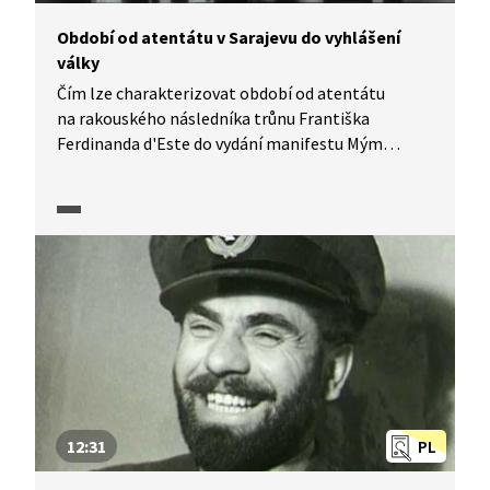
Období od atentátu v Sarajevu do vyhlášení
války
Čím lze charakterizovat období od atentátu
na rakouského následníka trůnu Františka
Ferdinanda d'Este do vydání manifestu Mým
národům? Mysleli si tehdy lidé, že může vypuknout
tak zdrcující válka? Jak se vyvíjely požadavky
Rakouska-Uherska vůči Srbsku? A jaké postavení
v té době zaujalo Německo? Do kontextu Evropy
v předvečer války nás uvedou historici v pořadu
Historie.cs.
12:31
PL