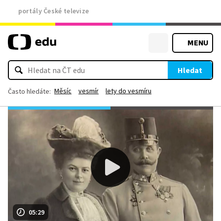
portály České televize
MENU
Hledat
Měsíc
vesmír
lety do vesmíru
Často hledáte:
05:29