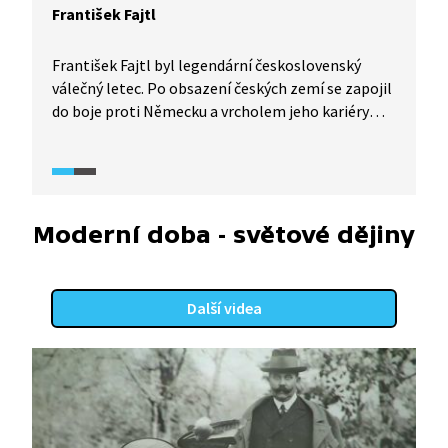
František Fajtl
František Fajtl byl legendární československý
válečný letec. Po obsazení českých zemí se zapojil
do boje proti Německu a vrcholem jeho kariéry
bylo zapojení do bitvy o Británii, kdy se dokonce
stal velitelem jedné anglické perutě. Jak se stal
pilotem RAF? Jaké byly jeho osudy po konci války?
Podívejte se na jeho příběh.
Moderní doba - světové dějiny
Další videa