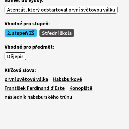
Námět do výuky:
Atentát, který odstartoval první světovou válku
Vhodné pro stupeň:
2. stupeň ZŠ
Střední škola
Vhodné pro předmět:
Dějepis
Klíčová slova:
první světová válka
Habsburkové
František Ferdinand d'Este
Konopiště
následník habsburského trůnu