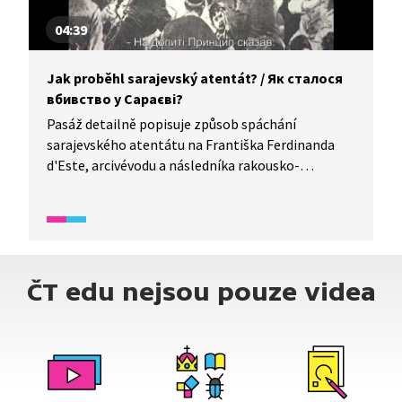
04:39
Jak proběhl sarajevský atentát? / Як сталося
вбивство у Сараєві?
Pasáž detailně popisuje způsob spáchání
sarajevského atentátu na Františka Ferdinanda
d'Este, arcivévodu a následníka rakousko-
uherského trůnu. Atentát v Sarajevu je považován
za jednu z příčin první světové války. / В уривку
докладно описується спосіб, яким було скоєно
сараєвське вбивство Франца Фердинанда
д'Есте, ерцгерцога та спадкоємця австро-
ČT edu nejsou pouze videa
угорського престолу. Вбивство в Сараєві
вважається однією з причин Першої світової
війни.