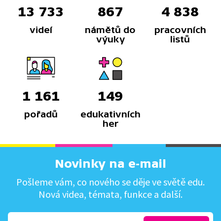
13 733
867
4 838
videí
námětů do
pracovních
výuky
listů
1 161
149
pořadů
edukativních
her
Novinky na e-mail
Pošleme vám, co nového se děje ve světě edu.
Nová videa, témata, funkce a další.