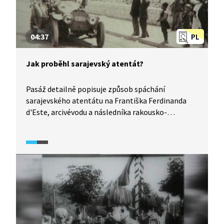
04:37
PL
Jak proběhl sarajevský atentát?
Pasáž detailně popisuje způsob spáchání
sarajevského atentátu na Františka Ferdinanda
d'Este, arcivévodu a následníka rakousko-
uherského trůnu. Atentát v Sarajevu je považován
za jednu z příčin první světové války.