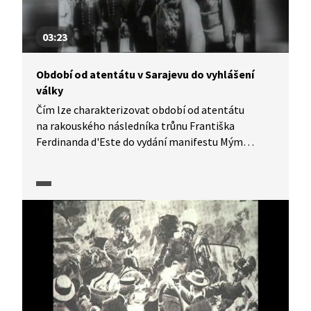
03:23
Období od atentátu v Sarajevu do vyhlášení
války
Čím lze charakterizovat období od atentátu
na rakouského následníka trůnu Františka
Ferdinanda d'Este do vydání manifestu Mým
národům? Mysleli si tehdy lidé, že může vypuknout
tak zdrcující válka? Jak se vyvíjely požadavky
Rakouska-Uherska vůči Srbsku? A jaké postavení
v té době zaujalo Německo? Do kontextu Evropy
v předvečer války nás uvedou historici v pořadu
Historie.cs.