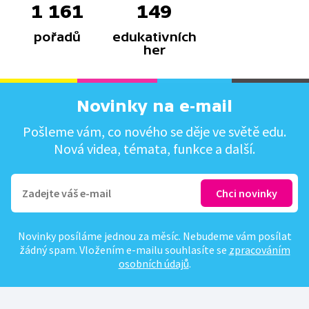
1 161
149
pořadů
edukativních
her
Novinky na e-mail
Pošleme vám, co nového se děje ve světě edu.
Nová videa, témata, funkce a další.
Novinky posíláme jednou za měsíc. Nebudeme vám posílat
žádný spam. Vložením e-mailu souhlasíte se
zpracováním
osobních údajů
.