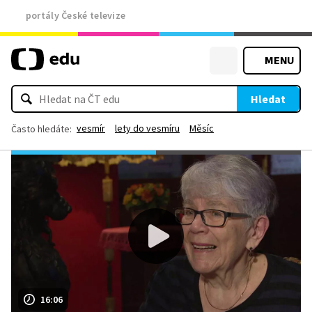
portály České televize
MENU
Hledat
vesmír
lety do vesmíru
Měsíc
Často hledáte:
16:06