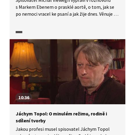
Spisovatel Michal Viewegh vypráví v rozhovoru
s Markem Ebenem o prasklé aortě, o tom, jak se
po nemoci vracel ke psaní a jak žije dnes. Věnuje se
vztahu politiky a literatury i deníkům a fejetonům
a jejich místě v literatuře. Co by sám sobě vytknul
jako spisovateli, na co je hrdý a co bude psát, až
mu bude 80 let?
10:36
Jáchym Topol: O minulém režimu, rodině i
sdílení tvorby
Jakou profesi musel spisovatel Jáchym Topol