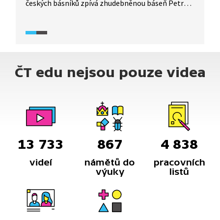
českých básníků zpívá zhudebněnou báseň Petra
Skoumala s textem Emanuela Frynty.
ČT edu nejsou pouze videa
13 733
867
4 838
videí
námětů do
pracovních
výuky
listů