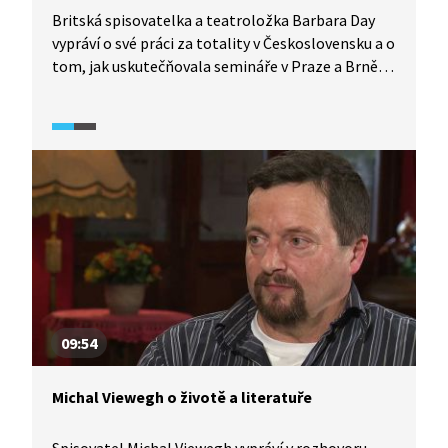
Britská spisovatelka a teatroložka Barbara Day
vypráví o své práci za totality v Československu a o
tom, jak uskutečňovala semináře v Praze a Brně,
jichž se účastnili odborníci z Anglie. V rozhovoru
s Markem Ebenem hovoří o pohledu
na Československo za okupace a popisuje, jak nyní
vnímá českou společnost.
09:54
Michal Viewegh o životě a literatuře