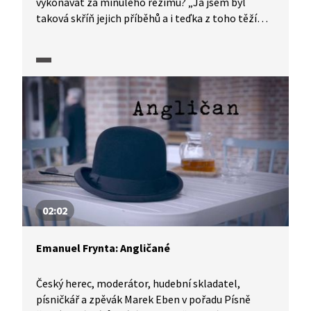
vykonávat za minulého režimu? „Já jsem byl
taková skříň jejich příběhů a i teďka z toho těžím.
(...) Všednost je největší poklad.“ Ve vybrané pasáži
rozhovoru s Markem Ebenem vypráví nejen o tom,
jak dělal nosiče uhlí, ale i o tom, jak se (ne)sdílí
tvorba v uměleckých rodinách. Zmíní i to, jak má
rád češtinu, jeho „výrobní prostředek“, a jak
vystupoval s Psími vojáky.
02:02
Emanuel Frynta: Angličané
Český herec, moderátor, hudební skladatel,
písničkář a zpěvák Marek Eben v pořadu Písně