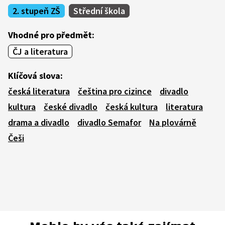
2. stupeň ZŠ
Střední škola
Vhodné pro předmět:
ČJ a literatura
Klíčová slova:
česká literatura
čeština pro cizince
divadlo
kultura
české divadlo
česká kultura
literatura
drama a divadlo
divadlo Semafor
Na plovárně
Češi