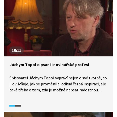
15:11
Jáchym Topol o psaní i novinářské profesi
Spisovatel Jáchym Topol vypráví nejen o své tvorbě, co
ji ovlivňuje, jak se proměnila, odkud čerpá inspiraci, ale
také třeba o tom, zda je možné napsat radostnou
knihu, proč jeho díla taková nejsou a proč z nich
i přesto může mít radost. Nevynechává ani to, jak se
vypořádal se vzpomínkami na minulý režim a disent.
„Já jsem člověk knihy,“ říká a dotýká se i problematiky