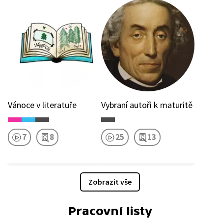
Vánoce v literatuře
Vybraní autoři k maturitě
7
8
25
13
Zobrazit vše
Pracovní listy