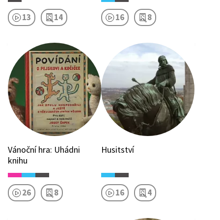
13
14
16
8
Vánoční hra: Uhádni
Husitství
knihu
26
8
16
4