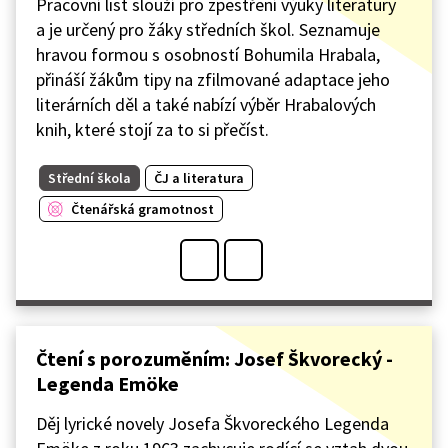
Pracovní list slouží pro zpestření výuky literatury
a je určený pro žáky středních škol. Seznamuje
hravou formou s osobností Bohumila Hrabala,
přináší žákům tipy na zfilmované adaptace jeho
literárních děl a také nabízí výběr Hrabalových
knih, které stojí za to si přečíst.
Střední škola
ČJ a literatura
Čtenářská gramotnost
Čtení s porozuměním: Josef Škvorecký -
Legenda Emöke
Děj lyrické novely Josefa Škvoreckého Legenda