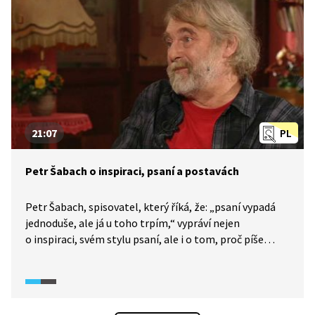
nejen o svých předchozích zaměstnáních, ale také
o úskalích spisovatelské profese. Nakonec se věnuje
zfilmovaným titulům a tomu, jak se na některých
z nich podílel.
21:07
PL
Petr Šabach o inspiraci, psaní a postavách
Petr Šabach, spisovatel, který říká, že: „psaní vypadá
jednoduše, ale já u toho trpím,“ vypráví nejen
o inspiraci, svém stylu psaní, ale i o tom, proč píše
rukou a proč nemá rád čtení nahlas. Dotýká se i toho,
co pro něj znamenají knihy a co dělá s vyřazenými
knihami. Při vzpomínání na tatínka, který byl
„lampasákem“, a dokonce odhaluje, jestli byl