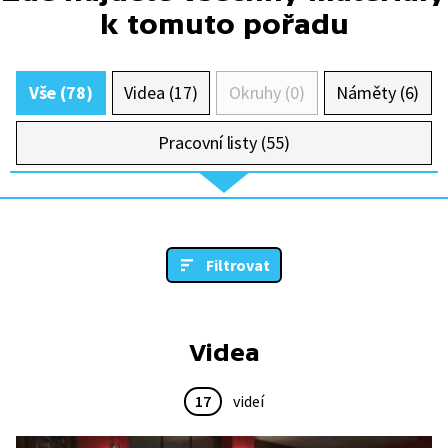
k tomuto pořadu
Vše (78)
Videa (17)
Okruhy (0)
Náměty (6)
Pracovní listy (55)
Filtrovat
Videa
17
videí