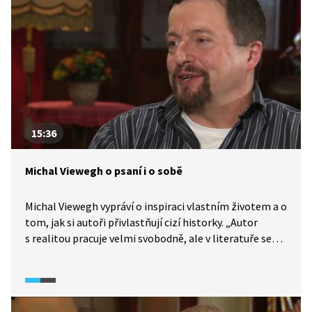
e-knih. Věnuje se také svým novinářským zkušenostem.
15:36
Michal Viewegh o psaní i o sobě
Michal Viewegh vypráví o inspiraci vlastním životem a o
tom, jak si autoři přivlastňují cizí historky. „Autor
s realitou pracuje velmi svobodně, ale v literatuře se
tomu neříká lhaní nebo vymejšlení si, ale tvůrčí
proces,“ říká. Vysvětluje, jak své knihy před dokončením
„testuje“ při autorských čteních a proč nevadí, že
odtajňuje příběhy ještě před jejich vydáním. Vypráví