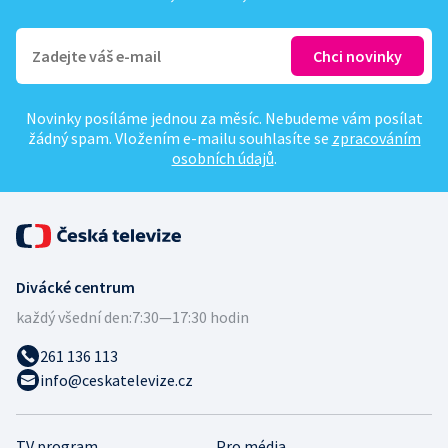
Novinky posíláme jednou za měsíc. Nebudeme vám posílat
žádný spam. Vložením e-mailu souhlasíte se
zpracováním
osobních údajů
.