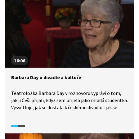
16:06
Barbara Day o divadle a kultuře
Teatroložka Barbara Day v rozhovoru vypráví o tom,
jak ji Češi přijali, když sem přijela jako mladá studentka.
Vysvětluje, jak se dostala k českému divadlu i jak se
učila česky. Společně s Markem Ebenem porovnávají
českou a britskou kulturu.