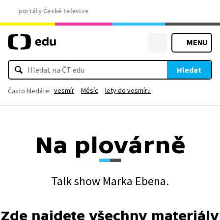
portály České televize
MENU
Hledat
vesmír
Měsíc
lety do vesmíru
Často hledáte:
Na plovárně
Talk show Marka Ebena.
Zde najdete všechny materiály