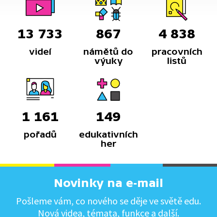
13 733
867
4 838
videí
námětů do
pracovních
výuky
listů
1 161
149
pořadů
edukativních
her
Novinky na e-mail
Pošleme vám, co nového se děje ve světě edu.
Nová videa, témata, funkce a další.