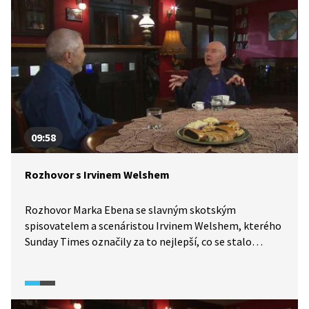
09:58
Rozhovor s Irvinem Welshem
Rozhovor Marka Ebena se slavným skotským
spisovatelem a scenáristou Irvinem Welshem, kterého
Sunday Times označily za to nejlepší, co se stalo
britské literatuře za posledních pár let. Spisovatel
mluví o svém životě za hranou zákona a o svém
románu Trainspotting, který se stal kultovním dílem.