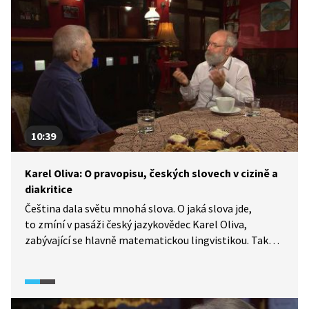
10:39
Karel Oliva: O pravopisu, českých slovech v cizině a
diakritice
Čeština dala světu mnohá slova. O jaká slova jde,
to zmíní v pasáži český jazykovědec Karel Oliva,
zabývající se hlavně matematickou lingvistikou. Také
popisuje rozdíl v psaní ů/ú a zdůrazňuje důležitost
psaní diakritických znamének. Dále se vyjadřuje
ke slovnímu spojení „To dáš“ a k vývoji českého jazyka.