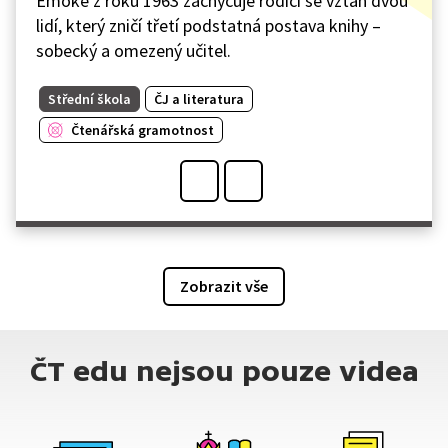
Emöke z roku 1963 zachycuje rodící se vztah dvou
lidí, který zničí třetí podstatná postava knihy –
sobecký a omezený učitel.
Střední škola
ČJ a literatura
Čtenářská gramotnost
Zobrazit vše
ČT edu nejsou pouze videa