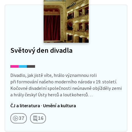
Světový den divadla
Divadlo, jak jistě víte, hrálo významnou roli
při formování našeho moderního národa v 19. století.
Kočovné divadelní společnosti neúnavně objížděly zemi
a hrály česky! Ústy herců a loutkoherců…
ČJ a literatura · Umění a kultura
37
16