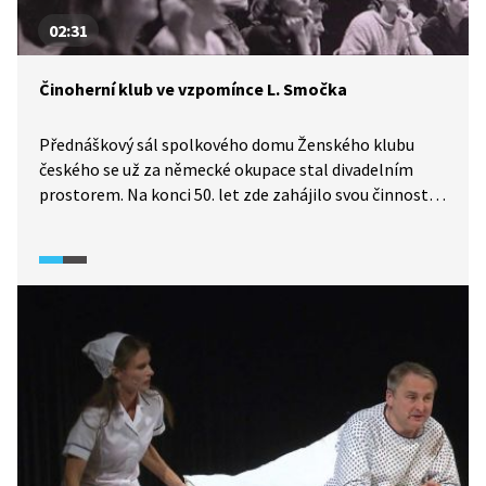
02:31
Činoherní klub ve vzpomínce L. Smočka
Přednáškový sál spolkového domu Ženského klubu
českého se už za německé okupace stal divadelním
prostorem. Na konci 50. let zde zahájilo svou činnost
divadlo Semafor a od poloviny 60. let je sál spjat
s Činoherním klubem. Na jeho historii i herce a herečky,
kteří klubem prošli, vzpomíná jeden z jeho
zakladatelů, režisér Ladislav Smoček.