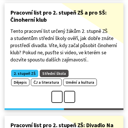
Pracovní list pro 2. stupeň ZŠ a pro SŠ:
Činoherní klub
Tento pracovní list určený žákům 2. stupně ZŠ
a studentům střední školy ověří, jak dobře znáte
prostředí divadla. Víte, kdy začal působit činoherní
klub? Pokud ne, pusťte si video, ve kterém se
dozvíte spoustu dalších zajímavostí..
2. stupeň ZŠ
Střední škola
Dějepis
ČJ a literatura
Umění a kultura
Pracovní list pro 2. stupeň ZŠ: Divadlo Na