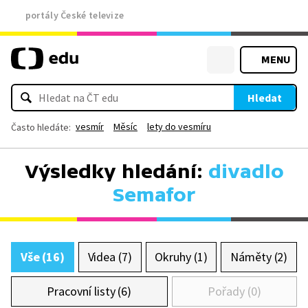
portály České televize
MENU
Hledat
vesmír
Měsíc
lety do vesmíru
Často hledáte:
Výsledky hledání:
divadlo
Semafor
Vše (16)
Videa (7)
Okruhy (1)
Náměty (2)
Pracovní listy (6)
Pořady (0)