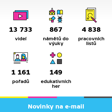
13 733
867
4 838
videí
námětů do
pracovních
výuky
listů
1 161
149
pořadů
edukativních
her
Novinky na e-mail