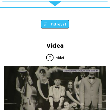
Filtrovat
Videa
7
videí