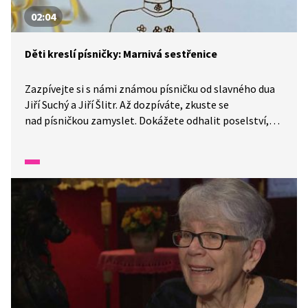
02:04
Děti kreslí písničky: Marnivá sestřenice
Zazpívejte si s námi známou písničku od slavného dua
Jiří Suchý a Jiří Šlitr. Až dozpíváte, zkuste se
nad písničkou zamyslet. Dokážete odhalit poselství,
které nám písnička přináší? Uměli byste vyjmenovat
další příklady lidského chování, které by se na tuto
písničku hodily?