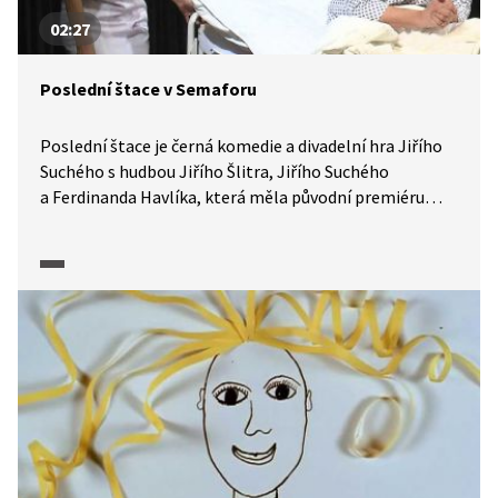
02:27
Poslední štace v Semaforu
Poslední štace je černá komedie a divadelní hra Jiřího
Suchého s hudbou Jiřího Šlitra, Jiřího Suchého
a Ferdinanda Havlíka, která měla původní premiéru
v roce 1968 a novou obnovenou premiéru 18. ledna 2024
v Divadle Semafor. Jde o podobenství režimu
v šedesátých letech u nás. Podle svého autora je tato
hra aktuální.