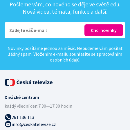
Pošleme vám, co nového se děje ve světě edu.
Nová videa, témata, funkce a další.
Novinky posíláme jednou za měsíc. Nebudeme vám posílat
žádný spam. Vložením e-mailu souhlasíte se
zpracováním
osobních údajů
.