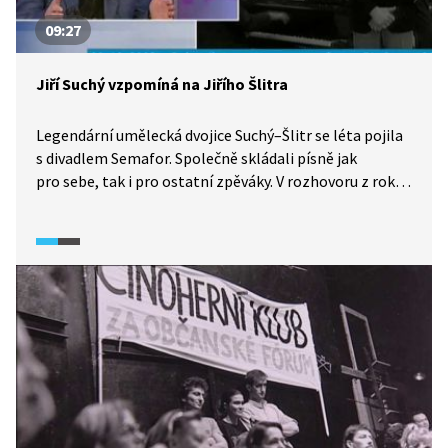
09:27
Jiří Suchý vzpomíná na Jiřího Šlitra
Legendární umělecká dvojice Suchý–Šlitr se léta pojila
s divadlem Semafor. Společně skládali písně jak
pro sebe, tak i pro ostatní zpěváky. V rozhovoru z roku
2009 vzpomíná Jiří Suchý na svého kolegu, který svět
opustil v roce 1969.