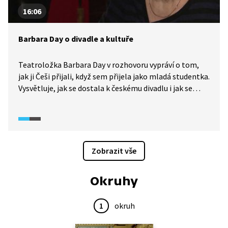
16:06
Barbara Day o divadle a kultuře
Teatroložka Barbara Day v rozhovoru vypráví o tom,
jak ji Češi přijali, když sem přijela jako mladá studentka.
Vysvětluje, jak se dostala k českému divadlu i jak se
učila česky. Společně s Markem Ebenem porovnávají
českou a britskou kulturu.
Zobrazit vše
Okruhy
1
okruh