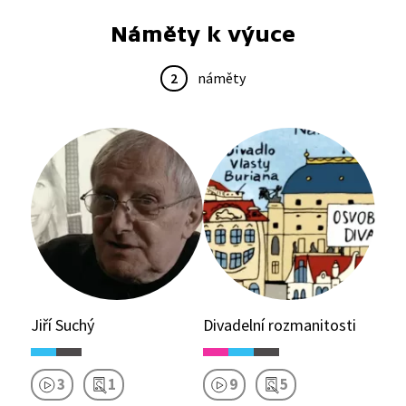
Náměty k výuce
2
náměty
Jiří Suchý
Divadelní rozmanitosti
3
1
9
5