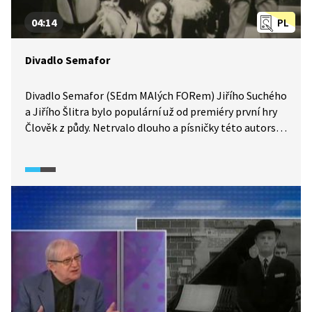
04:14
PL
Divadlo Semafor
Divadlo Semafor (SEdm MAlých FORem) Jiřího Suchého
a Jiřího Šlitra bylo populární už od premiéry první hry
Člověk z půdy. Netrvalo dlouho a písničky této autorské
dvojice se zpívaly od Šumavy k Tatrám.