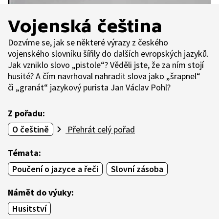
Vojenská čeština
Dozvíme se, jak se některé výrazy z českého
vojenského slovníku šířily do dalších evropských jazyků.
Jak vzniklo slovo „pistole“? Věděli jste, že za ním stojí
husité? A čím navrhoval nahradit slova jako „šrapnel“
či „granát“ jazykový purista Jan Václav Pohl?
Z pořadu:
O češtině
Přehrát celý pořad
Témata:
Poučení o jazyce a řeči
Slovní zásoba
Námět do výuky:
Husitství