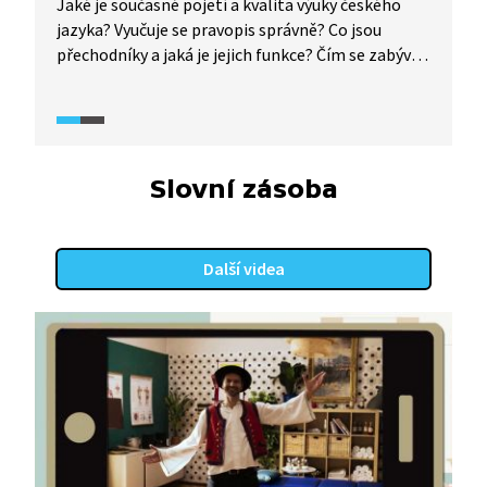
Jaké je současné pojetí a kvalita výuky českého
jazyka? Vyučuje se pravopis správně? Co jsou
přechodníky a jaká je jejich funkce? Čím se zabývá
Ústav pro jazyk český? Nejen na tyto otázky hledá
odpovědi diskuze týkající se současné češtiny.
Slovní zásoba
Další videa