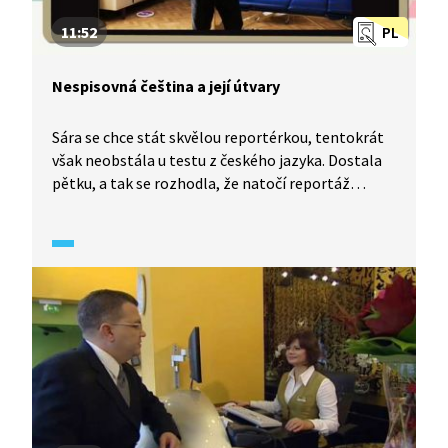
11:52
PL
Nespisovná čeština a její útvary
Sára se chce stát skvělou reportérkou, tentokrát
však neobstála u testu z českého jazyka. Dostala
pětku, a tak se rozhodla, že natočí reportáž
o mateřském jazyce. Pokusí se za pomoci své
rodiny přiblížit divákům útvary nespisovné češtiny,
jako je obecná čeština, slang, argot, profesní
mluva a především nářečí, která se používají vždy
jen na určité části jazykového území. Ukáže také,
jak se vlivem médií rozdíly mezi nářečími stírají.