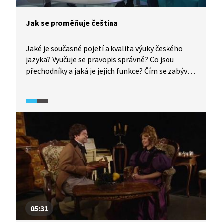
Jak se proměňuje čeština
Jaké je současné pojetí a kvalita výuky českého
jazyka? Vyučuje se pravopis správně? Co jsou
přechodníky a jaká je jejich funkce? Čím se zabývá
Ústav pro jazyk český? Nejen na tyto otázky hledá
odpovědi diskuze týkající se současné češtiny.
05:31