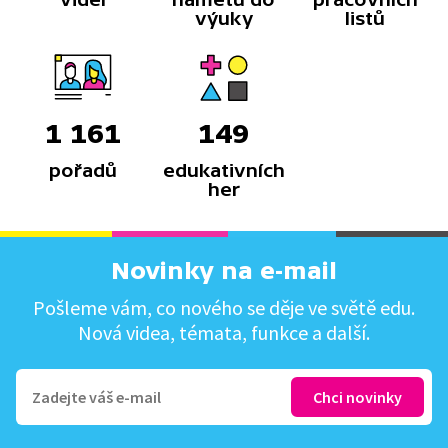
výuky
listů
1 161
149
pořadů
edukativních
her
Novinky na e-mail
Pošleme vám, co nového se děje ve světě edu.
Nová videa, témata, funkce a další.