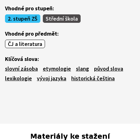
Vhodné pro stupeň:
2. stupeň ZŠ
Střední škola
Vhodné pro předmět:
ČJ a literatura
Klíčová slova:
slovní zásoba
etymologie
slang
původ slova
lexikologie
vývoj jazyka
historická čeština
Materiály ke stažení