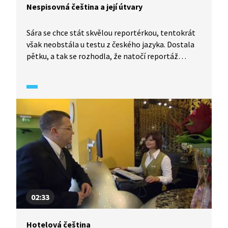
Nespisovná čeština a její útvary
Sára se chce stát skvělou reportérkou, tentokrát
však neobstála u testu z českého jazyka. Dostala
pětku, a tak se rozhodla, že natočí reportáž
o mateřském jazyce. Pokusí se za pomoci své
rodiny přiblížit divákům útvary nespisovné češtiny,
jako je obecná čeština, slang, argot, profesní
mluva a především nářečí, která se používají vždy
jen na určité části jazykového území. Ukáže také,
jak se vlivem médií rozdíly mezi nářečími stírají.
02:33
Hotelová čeština