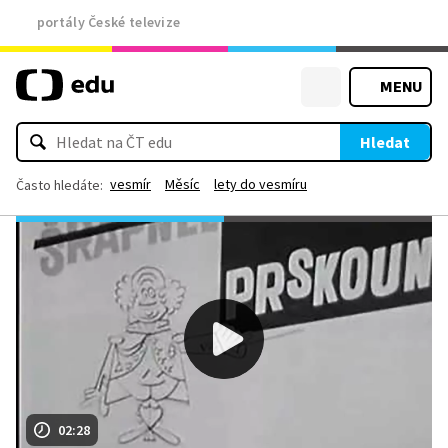
portály České televize
MENU
Hledat
vesmír
Měsíc
lety do vesmíru
Často hledáte:
02:28