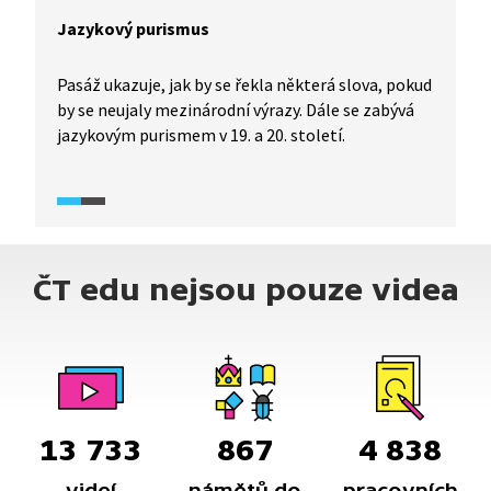
Jazykový purismus
Pasáž ukazuje, jak by se řekla některá slova, pokud
by se neujaly mezinárodní výrazy. Dále se zabývá
jazykovým purismem v 19. a 20. století.
ČT edu nejsou pouze videa
13 733
867
4 838
videí
námětů do
pracovních