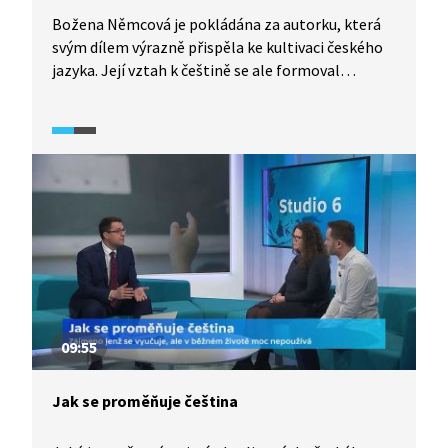
Božena Němcová je pokládána za autorku, která
svým dílem výrazně přispěla ke kultivaci českého
jazyka. Její vztah k češtině se ale formoval
postupně, nejprve lépe ovládala němčinu. Jak
obstála Němcová se svou češtinou mezi ostatními
obrozenci své doby?
09:55
Jak se proměňuje čeština