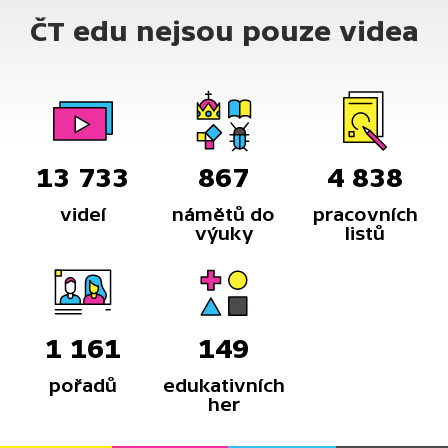
ČT edu nejsou pouze videa
13 733
867
4 838
videí
námětů do
pracovních
výuky
listů
1 161
149
pořadů
edukativních
her