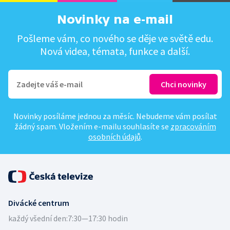
Novinky na e-mail
Pošleme vám, co nového se děje ve světě edu.
Nová videa, témata, funkce a další.
Novinky posíláme jednou za měsíc. Nebudeme vám posílat
žádný spam. Vložením e-mailu souhlasíte se
zpracováním
osobních údajů
.