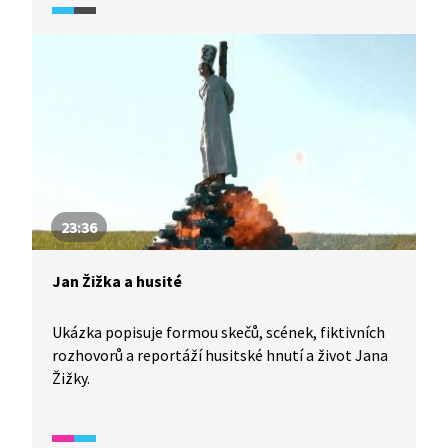
a .Jan Biederman vás seznámí s mládím tohoto
slavného vojevůdce.
23:36
Jan Žižka a husité
Ukázka popisuje formou skečů, scének, fiktivních
rozhovorů a reportáží husitské hnutí a život Jana
Žižky.