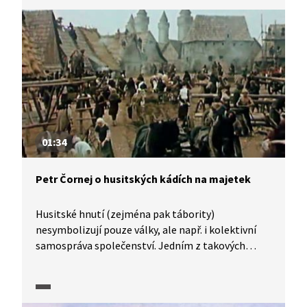
01:34
Petr Čornej o husitských kádích na majetek
Husitské hnutí (zejména pak tábority)
nesymbolizují pouze války, ale např. i kolektivní
samospráva společenství. Jedním z takových
symbolů byly husitské kádě, do kterých nově
příchozí odevzdávali své cennosti. K čemu byl
nashromážděný majetek využívaný? Jak dlouho