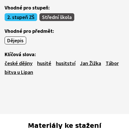
Vhodné pro stupeň:
2. stupeň ZŠ
Střední škola
Vhodné pro předmět:
Dějepis
Klíčová slova:
české dějiny
husité
husitství
Jan Žižka
Tábor
bitva u Lipan
Materiály ke stažení