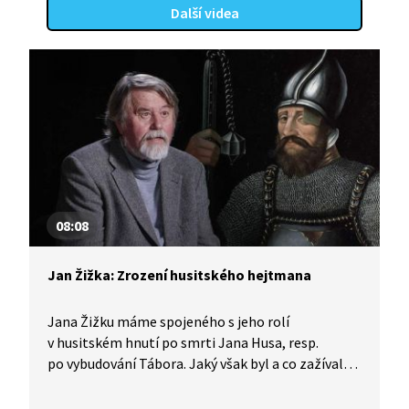
Další videa
08:08
Jan Žižka: Zrození husitského hejtmana
Jana Žižku máme spojeného s jeho rolí
v husitském hnutí po smrti Jana Husa, resp.
po vybudování Tábora. Jaký však byl a co zažíval
před svým vstupem do „dějin", to je mnohdy spíše
neznámé. Historici Petr Čornej, Robert Novotný