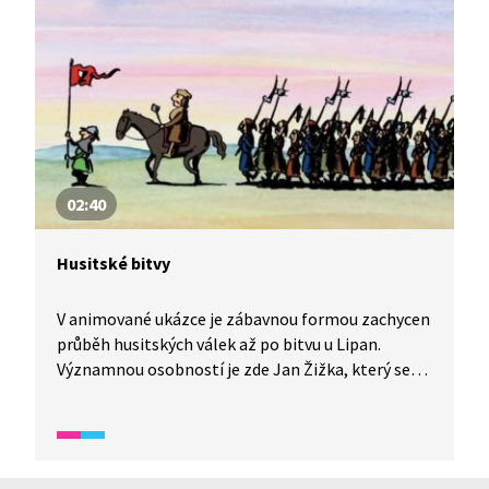
tento systém fungoval a se kterými městy je
spojený? O tom nám více řekne odborník
na husitské období Petr Čornej.
02:40
Husitské bitvy
V animované ukázce je zábavnou formou zachycen
průběh husitských válek až po bitvu u Lipan.
Významnou osobností je zde Jan Žižka, který se
díky bojové taktice vozové hradby zasloužil
o mnohá husitská vítězství.