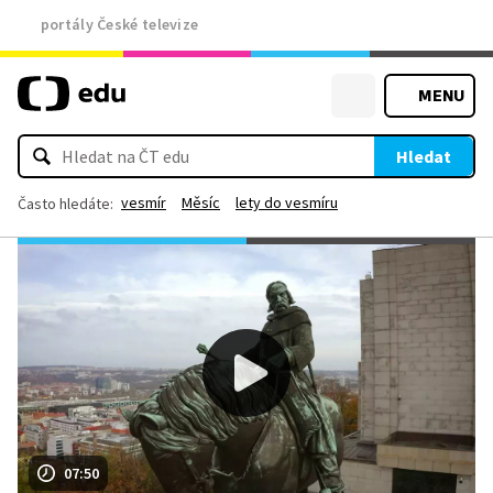
portály České televize
MENU
Hledat
vesmír
Měsíc
lety do vesmíru
Často hledáte:
07:50