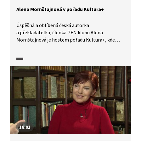
Alena Mornštajnová v pořadu Kultura+
Úspěšná a oblíbená česká autorka
a překladatelka, členka PEN klubu Alena
Mornštajnová je hostem pořadu Kultura+, kde
hovoří nejen o svém posledním románu Tiché
roky, ale třeba i tom, co to obnáší psát knihu.
18:01