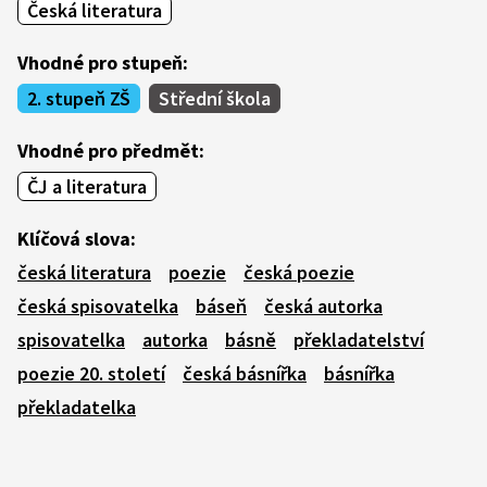
Česká literatura
Vhodné pro stupeň:
2. stupeň ZŠ
Střední škola
Vhodné pro předmět:
ČJ a literatura
Klíčová slova:
česká literatura
poezie
česká poezie
česká spisovatelka
báseň
česká autorka
spisovatelka
autorka
básně
překladatelství
poezie 20. století
česká básnířka
básnířka
překladatelka