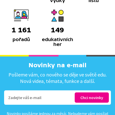
výuky
listů
1 161
149
pořadů
edukativních
her
Novinky na e-mail
Pošleme vám, co nového se děje ve světě edu.
Nová videa, témata, funkce a další.
Novinky posíláme jednou za měsíc. Nebudeme vám posílat