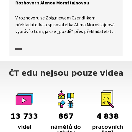
Rozhovor s Alenou Mornštajnovou
V rozhovoru se Zbigniewem Czendlikem
překladatelka a spisovatelka Alena Mornštajnová
vypráví o tom, jak se „pozdě“ přes překladatelství
dostala ke spisovatelství. Pozornost je věnovaná
nejen tvůrčímu procesu, ale především autorčiným
prvním knihám Slepá mapa, Hotýlek a Hana.
Autorka prozrazuje i to, jak se vypořádává
s kritikami.
ČT edu nejsou pouze videa
13 733
867
4 838
videí
námětů do
pracovních