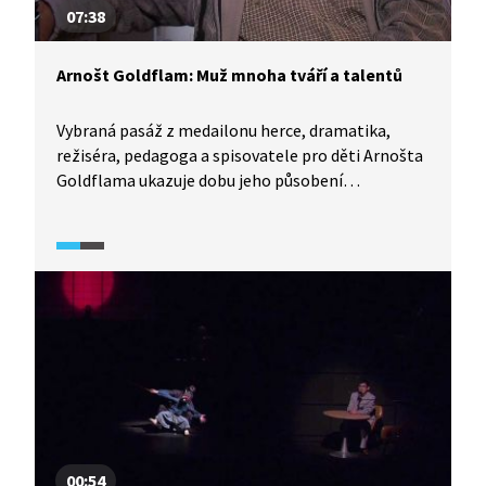
07:38
Arnošt Goldflam: Muž mnoha tváří a talentů
Vybraná pasáž z medailonu herce, dramatika,
režiséra, pedagoga a spisovatele pro děti Arnošta
Goldflama ukazuje dobu jeho působení
v HaDivadle, ve specifické scéně snažící se co
nejotevřeněji vyjádřit ke své době.
00:54