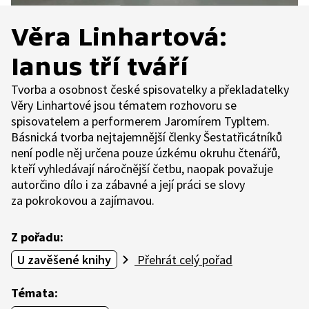
Věra Linhartová:
Ianus tří tváří
Tvorba a osobnost české spisovatelky a překladatelky
Věry Linhartové jsou tématem rozhovoru se
spisovatelem a performerem Jaromírem Typltem.
Básnická tvorba nejtajemnější členky Šestatřicátníků
není podle něj určena pouze úzkému okruhu čtenářů,
kteří vyhledávají náročnější četbu, naopak považuje
autorčino dílo i za zábavné a její práci se slovy
za pokrokovou a zajímavou.
Z pořadu:
U zavěšené knihy
Přehrát celý pořad
Témata: