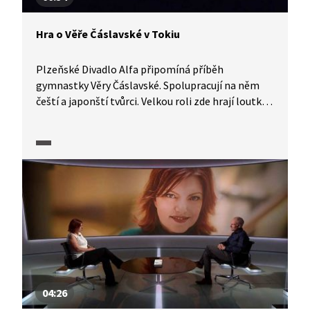
Hra o Věře Čáslavské v Tokiu
Plzeňské Divadlo Alfa připomíná příběh
gymnastky Věry Čáslavské. Spolupracují na něm
čeští a japonští tvůrci. Velkou roli zde hrají loutky.
Podívejte se na zajímavé představení.
04:26