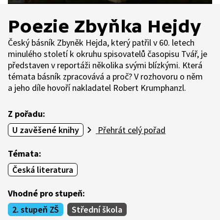
Poezie Zbyňka Hejdy
Český básník Zbyněk Hejda, který patřil v 60. letech
minulého století k okruhu spisovatelů časopisu Tvář, je
představen v reportáži několika svými blízkými. Která
témata básník zpracovává a proč? V rozhovoru o něm
a jeho díle hovoří nakladatel Robert Krumphanzl.
Z pořadu:
U zavěšené knihy
Přehrát celý pořad
Témata:
Česká literatura
Vhodné pro stupeň:
2. stupeň ZŠ
Střední škola