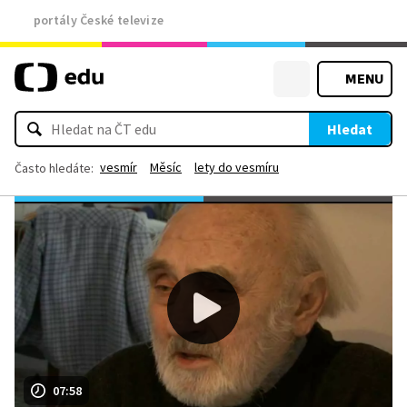
portály České televize
MENU
Hledat
vesmír
Měsíc
lety do vesmíru
Často hledáte:
07:58