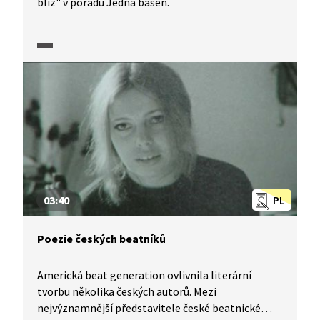
blíž" v pořadu Jedna báseň.
03:40
PL
Poezie českých beatníků
Americká beat generation ovlivnila literární
tvorbu několika českých autorů. Mezi
nejvýznamnější představitele české beatnické