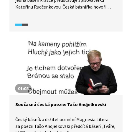
jedna báseň krátce představuje spisovatelku
Kateřinu Rudčenkovou. Česká básnířka hovoří
v pořadu o psaní deníků, svém životě, literární
tvorbě a předčítá z básnické sbírky Popel a slast.
Prezentuje také dva významné autory, které
považuje ve svém životě za důležité - Zbyňka
Hejdu a Marii Šťastnou.
01:08
Současná česká poezie: Tašo Andjelkovski
Český básník a držitel ocenění Magnesia Litera
za poezii Tašo Andjelkovski předčítá báseň „Tváře,