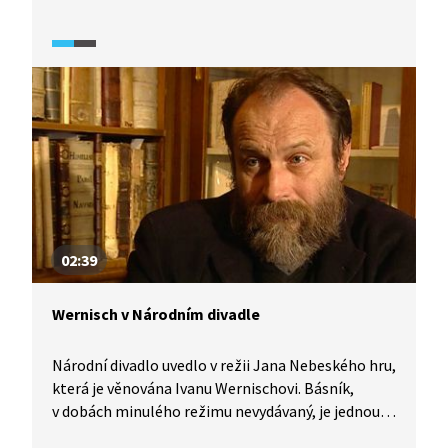
poezie patří Vladimíra Čerepková, Inka
Machulková a Václav Hrabě. Tito tři čeští básníci se
pravidelně scházeli v Poetické vinárně Viola, aby
se mohli o své literární počiny podělit s publikem.
Jak na zesnulé básnířky a básníka vzpomínají
jejich přátelé a spolupracovníci?
02:39
Wernisch v Národním divadle
Národní divadlo uvedlo v režii Jana Nebeského hru,
která je věnována Ivanu Wernischovi. Básník,
v dobách minulého režimu nevydávaný, je jednou
z nejvýraznějších osobností české poezie několika