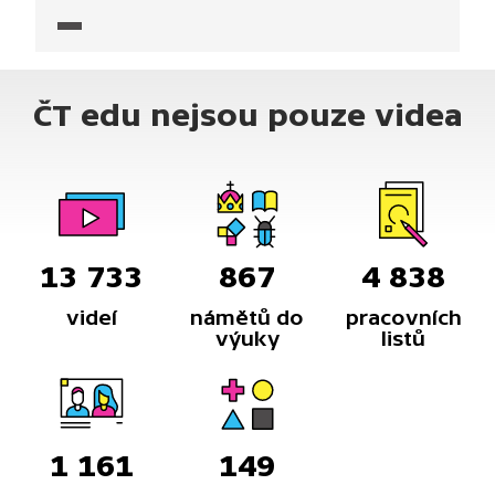
posledních desetiletí. Divadelní pocta básníkovi je,
jak jinak, plná jeho básní.
ČT edu nejsou pouze videa
13 733
867
4 838
videí
námětů do
pracovních
výuky
listů
1 161
149