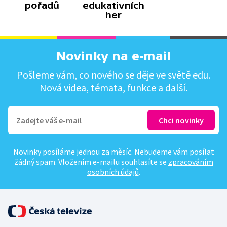
pořadů
edukativních
her
Novinky na e-mail
Pošleme vám, co nového se děje ve světě edu.
Nová videa, témata, funkce a další.
Novinky posíláme jednou za měsíc. Nebudeme vám posílat
žádný spam. Vložením e-mailu souhlasíte se
zpracováním
osobních údajů
.